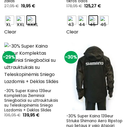
žalias
tikros odos
Original
Current
Original
Current
27,95
€
19,95
€
178,95
€
125,27
€
price
price
price
price
was:
is:
was:
is:
27,95 €.
19,95 €.
178,95 €.
125,27 €.
Clear
Clear
-29%
-30%
-30% Super Kaina 139eur
Komplektas Žieminiai
Sniegbačiai su užtrauktukais
su Teleskopinėmis Sniego
Lazdomis + Dėklas Slidės
Original
Current
196,95
€
139,95
€
-30% Super Kaina 139eur
price
price
Striukė Shimano Aero Ripstop
was:
is:
nuo lietaus ir vėjo Atspari
196,95 €.
139,95 €.