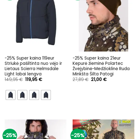
-25% Super kaina 119eur
-25% Super kaina 21eur
Striukė pašiltinta nuo vėjo ir
Kepurė žieminė Polartec
Lietaus Scierra Helmsdale
Žvejybinė-Medžioklinė Ruda
Light labai lengva
Minkšta Šilta Patogi
Original
Current
Original
Current
149,95
€
119,95
€
27,89
€
21,00
€
price
price
price
price
was:
is:
was:
is:
149,95 €.
119,95 €.
27,89 €.
21,00 €.
-25%
-25%