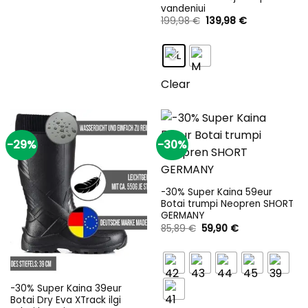
vandeniui
Original
Current
199,98
€
139,98
€
price
price
was:
is:
199,98 €.
139,98 €.
Clear
-29%
-30%
-30% Super Kaina 59eur
Botai trumpi Neopren SHORT
GERMANY
Original
Current
85,89
€
59,90
€
price
price
was:
is:
85,89 €.
59,90 €.
-30% Super Kaina 39eur
Botai Dry Eva XTrack ilgi