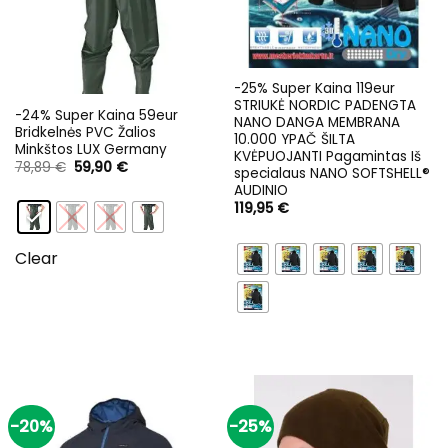
-25% Super Kaina 119eur
STRIUKĖ NORDIC PADENGTA
-24% Super Kaina 59eur
NANO DANGA MEMBRANA
Bridkelnės PVC Žalios
10.000 YPAČ ŠILTA
Minkštos LUX Germany
KVĖPUOJANTI Pagamintas Iš
Original
Current
78,89
€
59,90
€
specialaus NANO SOFTSHELL®
price
price
AUDINIO
was:
is:
78,89 €.
59,90 €.
119,95
€
Clear
-20%
-25%