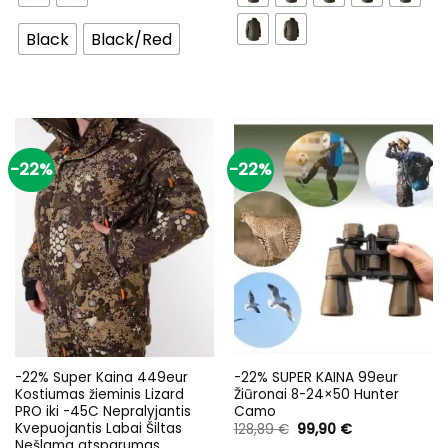
Black
Black/Red
-22%
-22%
-22% Super Kaina 449eur
-22% SUPER KAINA 99eur
Kostiumas žieminis Lizard
Žiūronai 8-24×50 Hunter
PRO iki -45C Nepralyjantis
Camo
Kvepuojantis Labai Šiltas
Original
Current
128,89
€
99,90
€
price
price
Nešlama atsparumas