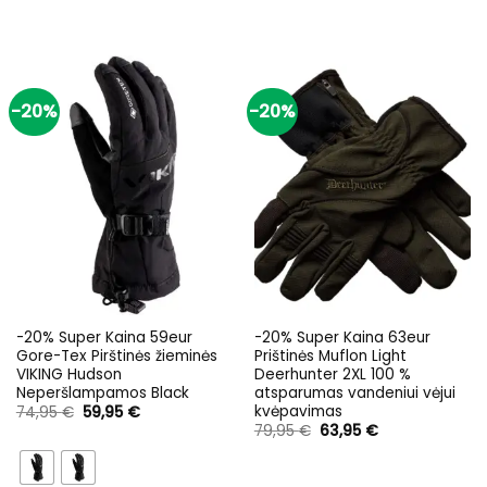
-20%
-20%
-20% Super Kaina 59eur
-20% Super Kaina 63eur
Gore-Tex Pirštinės žieminės
Prištinės Muflon Light
VIKING Hudson
Deerhunter 2XL 100 %
Neperšlampamos Black
atsparumas vandeniui vėjui
kvėpavimas
Original
Current
74,95
€
59,95
€
price
price
Original
Current
79,95
€
63,95
€
was:
is:
price
price
74,95 €.
59,95 €.
was:
is:
79,95 €.
63,95 €.