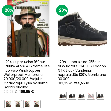
-20%
-20%
-20% Super Kaina 169eur
-20% Super Kaina 255eur
Striukė ALASKA Extreme Lite
NEW Batai GORE-TEX Lagoon
nuo vėjo Windstopper
GTX Black Vandeniui
Waterproof Membrana
nepralaidūs 100% Membrana
20.000/20.000 Žvejui ir
30.000
Medžiotojui Tylus Nešlama
Original
Current
319,95
€
255,55
€
price
price
išorinis audinys
was:
is:
Original
Current
212,95
€
169,95
€
319,95 €.
255,55 €.
price
price
was:
is:
212,95 €.
169,95 €.