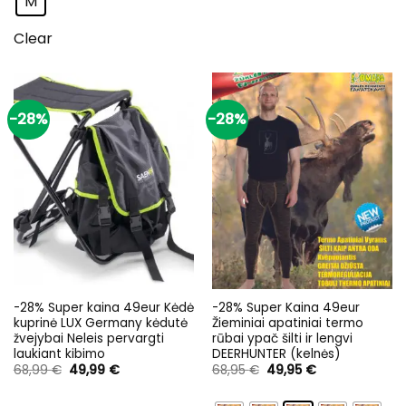
M
Clear
-28%
-28%
-28% Super kaina 49eur Kėdė
-28% Super Kaina 49eur
kuprinė LUX Germany kėdutė
Žieminiai apatiniai termo
žvejybai Neleis pervargti
rūbai ypač šilti ir lengvi
laukiant kibimo
DEERHUNTER (kelnės)
Original
Current
Original
Current
68,99
€
49,99
€
68,95
€
49,95
€
price
price
price
price
was:
is:
was:
is:
68,99 €.
49,99 €.
68,95 €.
49,95 €.