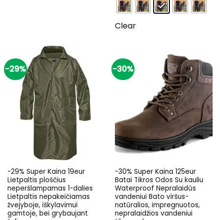
Clear
-29%
-30%
-29% Super Kaina 19eur
-30% Super Kaina 125eur
Lietpaltis ploščius
Batai Tikros Odos Su kauliu
neperšlampamas 1-dalies
Waterproof Nepralaidūs
Lietpaltis nepakeičiamas
vandeniui Bato viršus-
žvejyboje, iškylavimui
natūralios, impregnuotos,
gamtoje, bei grybaujant
nepralaidžios vandeniui