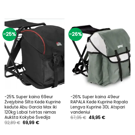
-25%
-26%
-25% Super kaina 69eur
-26% Super kaina 49eur
Žvejybinė Šilta Kėdė Kuprinė
RAPALA Kėdė Kuprinė Rapala
kėdutė Abu Garcia Max iki
Lengva Kuprinė 30L Atspari
120kg Labai tvirtas rėmas
vandeniui
Aukšta Kokybė Švedija
Original
Current
67,95
€
49,95
€
price
price
Original
Current
92,89
€
69,99
€
was:
is:
price
price
67,95 €.
49,95 €.
was:
is:
92,89 €.
69,99 €.