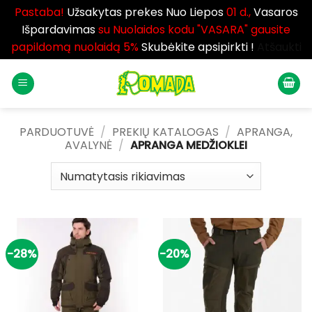
Pastaba!
Užsakytas prekes Nuo Liepos
01 d.,
Vasaros
Išpardavimas
su Nuolaidos kodu "VASARA" gausite
papildomą nuolaidą 5%
Skubėkite apsipirkti !
Atšaukti
Skip
to
content
PARDUOTUVĖ
/
PREKIŲ KATALOGAS
/
APRANGA,
AVALYNĖ
/
APRANGA MEDŽIOKLEI
-28%
-20%