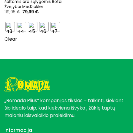
šaltomis oro sąlygomis Botai
Žvejybai Medžioklei
Original
Current
119,95
€
79,99
€
price
price
was:
is:
119,95 €.
79,99 €.
Clear
„Romada Plius“ kompanijos tikslas – talkinti, siekiant
šio idealo taip, kad kiekviena išvyka į žūklę taptų
maloniu laisvalaikio praleidimu.
Informacija