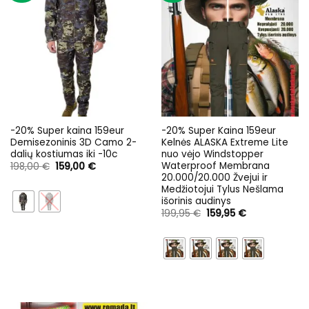
-20% Super kaina 159eur
-20% Super Kaina 159eur
Demisezoninis 3D Camo 2-
Kelnės ALASKA Extreme Lite
dalių kostiumas iki -10c
nuo vėjo Windstopper
Waterproof Membrana
Original
Current
198,00
€
159,00
€
price
price
20.000/20.000 Žvejui ir
was:
is:
Medžiotojui Tylus Nešlama
198,00 €.
159,00 €.
išorinis audinys
Original
Current
199,95
€
159,95
€
price
price
was:
is:
199,95 €.
159,95 €.