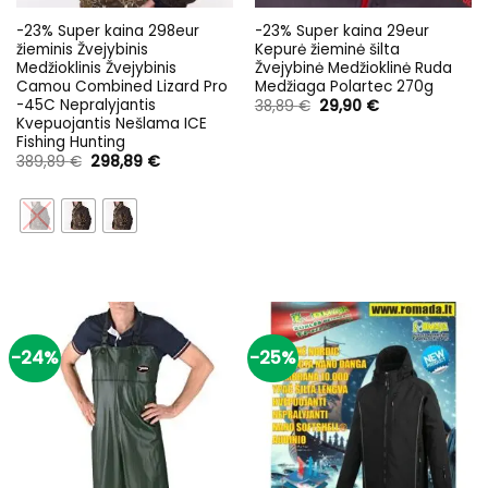
-23% Super kaina 298eur
-23% Super kaina 29eur
žieminis Žvejybinis
Kepurė žieminė šilta
Medžioklinis Žvejybinis
Žvejybinė Medžioklinė Ruda
Camou Combined Lizard Pro
Medžiaga Polartec 270g
-45C Nepralyjantis
Original
Current
38,89
€
29,90
€
price
price
Kvepuojantis Nešlama ICE
was:
is:
Fishing Hunting
38,89 €.
29,90 €.
Original
Current
389,89
€
298,89
€
price
price
was:
is:
389,89 €.
298,89 €.
-24%
-25%