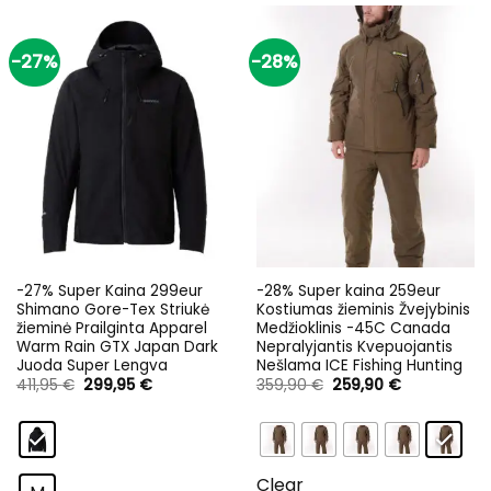
-27%
-28%
-27% Super Kaina 299eur
-28% Super kaina 259eur
Shimano Gore-Tex Striukė
Kostiumas žieminis Žvejybinis
žieminė Prailginta Apparel
Medžioklinis -45C Canada
Warm Rain GTX Japan Dark
Nepralyjantis Kvepuojantis
Juoda Super Lengva
Nešlama ICE Fishing Hunting
Original
Current
Original
Current
411,95
€
299,95
€
359,90
€
259,90
€
price
price
price
price
was:
is:
was:
is:
411,95 €.
299,95 €.
359,90 €.
259,90 €.
Clear