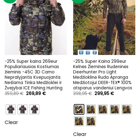
-25% Super kaina 269eur
-25% Super Kaina 299eur
Populiariausias Kostiumas
Kelnės Žieminės Rudeninės
žieminis -45C 3D Camo
Deerhunter Pro Light
Nepralyjantis Kvepuojantis
Medžioklinė Ruda Apranga
Nešlama Tinka Medžioklei ir
Medžiotojui DEER-TEX® 100%
Žvejybai ICE Fishing Hunting
atsparus vandeniui Lengvos
Original
Current
Original
Current
359,89
€
269,89
€
398,95
€
299,95
€
price
price
price
price
was:
is:
was:
is:
359,89 €.
269,89 €.
398,95 €.
299,95 €.
Clear
Clear