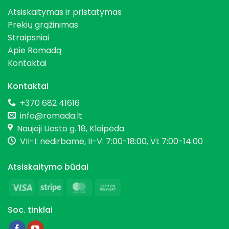
Atsiskaitymas ir pristatymas
Prekių grąžinimas
Straipsniai
Apie Romadą
Kontaktai
Kontaktai
+370 682 41616
info@romada.lt
Naujoji Uosto g. 18, Klaipėda
VII-I: nedirbame, II-V: 7:00-18:00, VI: 7:00-14:00
Atsiskaitymo būdai
Visa
Stripe
MasterCard
Cash
On
Soc. tinklai
Delivery