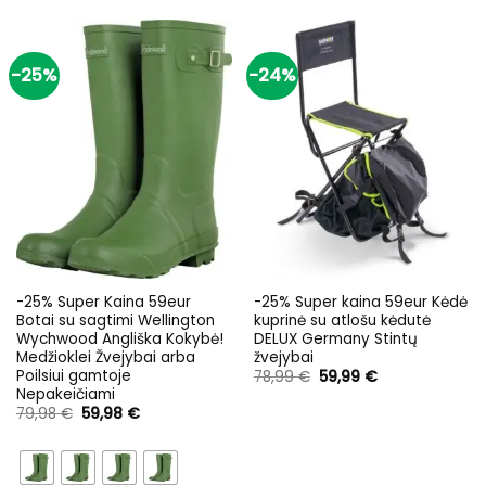
-25%
-24%
-25% Super Kaina 59eur
-25% Super kaina 59eur Kėdė
Botai su sagtimi Wellington
kuprinė su atlošu kėdutė
Wychwood Angliška Kokybė!
DELUX Germany Stintų
Medžioklei Žvejybai arba
žvejybai
Poilsiui gamtoje
Original
Current
78,99
€
59,99
€
price
price
Nepakeičiami
was:
is:
Original
Current
79,98
€
59,98
€
78,99 €.
59,99 €.
price
price
was:
is:
79,98 €.
59,98 €.