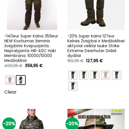
-140eur Super Kaina 359eur
-20% Super kaina 127eur
NEW Kostiumas žieminis
Kelnės Žvejybai ir Medžioklinei
žvejybinis Kvepuojantis
aktyviai veiklai lauke Strike
Nepralyjantis Hill-40C Haki
Extreme Deerhuter Dideli
Membrana: 10000/10000
dydžiai
Medžioklinis
Original
Current
159,95
€
127,95
€
price
price
Original
Current
499,95
€
359,95
€
was:
is:
price
price
159,95 €.
127,95 €.
was:
is:
499,95 €.
359,95 €.
Clear
-20%
-20%