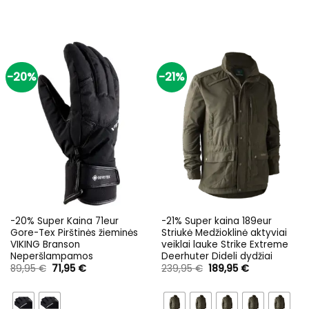
-20%
-21%
-20% Super Kaina 71eur
-21% Super kaina 189eur
Gore-Tex Pirštinės žieminės
Striukė Medžioklinė aktyviai
VIKING Branson
veiklai lauke Strike Extreme
Neperšlampamos
Deerhuter Dideli dydžiai
Original
Current
Original
Current
89,95
€
71,95
€
239,95
€
189,95
€
price
price
price
price
was:
is:
was:
is:
89,95 €.
71,95 €.
239,95 €.
189,95 €.