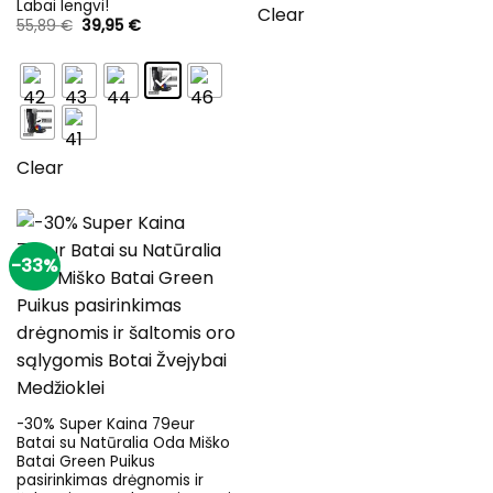
Labai lengvi!
Clear
Original
Current
55,89
€
39,95
€
price
price
was:
is:
55,89 €.
39,95 €.
Clear
-33%
-30% Super Kaina 79eur
Batai su Natūralia Oda Miško
Batai Green Puikus
pasirinkimas drėgnomis ir