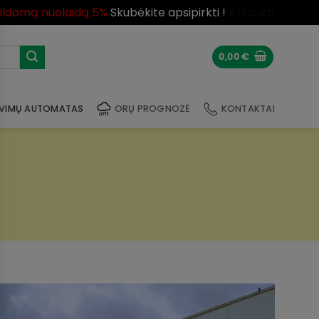
pildomą nuolaidą 5%
Skubėkite apsipirkti !
Atšaukti
0,00
€
VIMŲ AUTOMATAS
ORŲ PROGNOZĖ
KONTAKTAI