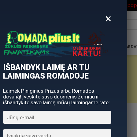
ros Išpardavimas
su Nuolaidos kodu "VASARA" gausite pa
×
i:
AVIMAS
DOVANŲ KUPONAS
DOVANŲ IDĖJOS
PARDA
IŠBANDYK LAIMĘ AR TU
LAIMINGAS ROMADOJE
PARDAVIMŲ AUTOMATAS
Laimėk Piniginius Prizus arba Romados
dovaną! Įveskite savo duomenis žemiau ir
išbandykite savo laimę mūsų laimingame rate: