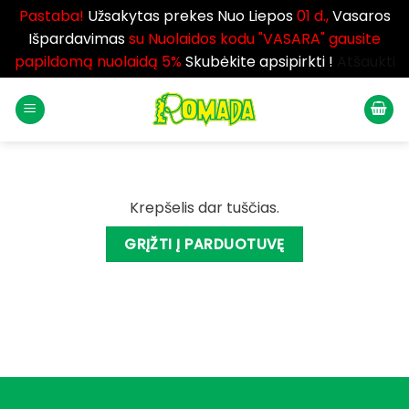
Pastaba!
Užsakytas prekes Nuo Liepos
01 d.,
Vasaros
Išpardavimas
su Nuolaidos kodu "VASARA" gausite
papildomą nuolaidą 5%
Skubėkite apsipirkti !
Atšaukti
Skip
to
content
Krepšelis dar tuščias.
GRĮŽTI Į PARDUOTUVĘ