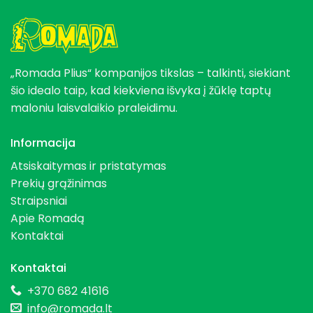
„Romada Plius“ kompanijos tikslas – talkinti, siekiant
šio idealo taip, kad kiekviena išvyka į žūklę taptų
maloniu laisvalaikio praleidimu.
Informacija
Atsiskaitymas ir pristatymas
Prekių grąžinimas
Straipsniai
Apie Romadą
Kontaktai
Kontaktai
+370 682 41616
info@romada.lt