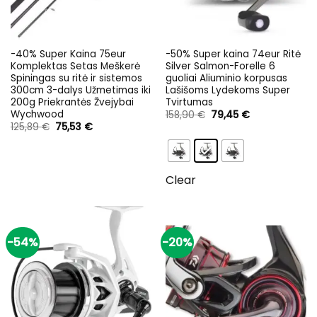
-40% Super Kaina 75eur
-50% Super kaina 74eur Ritė
Komplektas Setas Meškerė
Silver Salmon-Forelle 6
Spiningas su ritė ir sistemos
guoliai Aliuminio korpusas
300cm 3-dalys Užmetimas iki
Lašišoms Lydekoms Super
200g Priekrantės Žvejybai
Tvirtumas
Wychwood
Original
Current
158,90
€
79,45
€
price
price
Original
Current
125,89
€
75,53
€
was:
is:
price
price
158,90 €.
79,45 €.
was:
is:
125,89 €.
75,53 €.
Clear
-54%
-20%