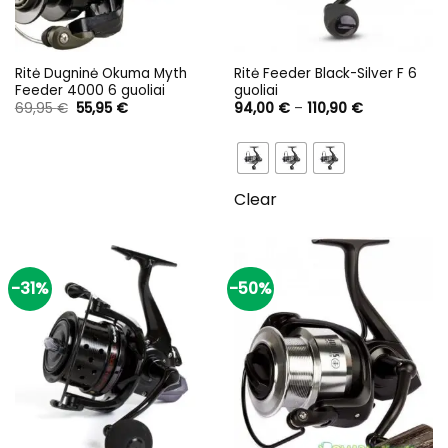
Ritė Dugninė Okuma Myth
Ritė Feeder Black-Silver F 6
Feeder 4000 6 guoliai
guoliai
Original
Current
Price
69,95
€
55,95
€
94,00
€
–
110,90
€
price
price
range:
was:
is:
94,00 €
69,95 €.
55,95 €.
through
110,90 €
Clear
-31%
-50%