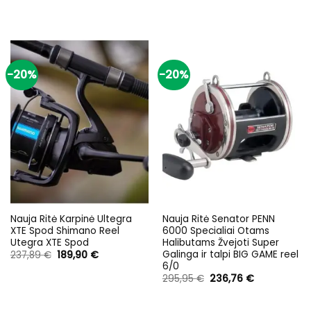
-20%
-20%
Nauja Ritė Karpinė Ultegra
Nauja Ritė Senator PENN
XTE Spod Shimano Reel
6000 Specialiai Otams
Utegra XTE Spod
Halibutams Žvejoti Super
Galinga ir talpi BIG GAME reel
Original
Current
237,89
€
189,90
€
price
price
6/0
was:
is:
Original
Current
295,95
€
236,76
€
237,89 €.
189,90 €.
price
price
was:
is:
295,95 €.
236,76 €.