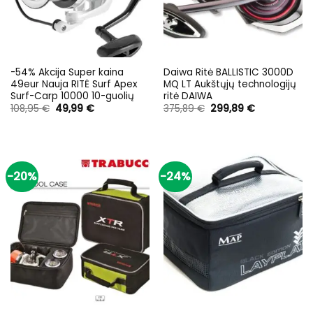
-54% Akcija Super kaina
Daiwa Ritė BALLISTIC 3000D
49eur Nauja RITĖ Surf Apex
MQ LT Aukštųjų technologijų
Surf-Carp 10000 10-guolių
ritė DAIWA
Original
Current
Original
Current
108,95
€
49,99
€
375,89
€
299,89
€
price
price
price
price
was:
is:
was:
is:
108,95 €.
49,99 €.
375,89 €.
299,89 €.
-20%
-24%