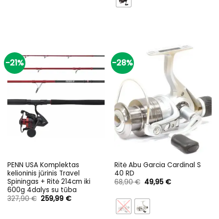
-21%
-28%
PENN USA Komplektas
Ritė Abu Garcia Cardinal S
kelioninis jūrinis Travel
40 RD
Spiningas + Ritė 214cm iki
Original
Current
68,90
€
49,95
€
price
price
600g 4dalys su tūba
was:
is:
Original
Current
327,90
€
259,99
€
68,90 €.
49,95 €.
price
price
was:
is:
327,90 €.
259,99 €.