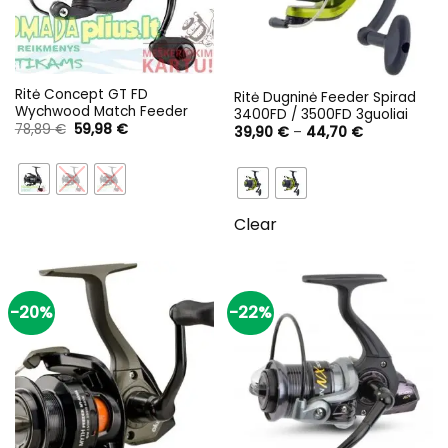
Ritė Concept GT FD
Ritė Dugninė Feeder Spirad
Wychwood Match Feeder
3400FD / 3500FD 3guoliai
Original
Current
78,89
€
59,98
€
Price
39,90
€
–
44,70
€
price
price
range:
was:
is:
39,90 €
78,89 €.
59,98 €.
through
44,70 €
Clear
-20%
-22%