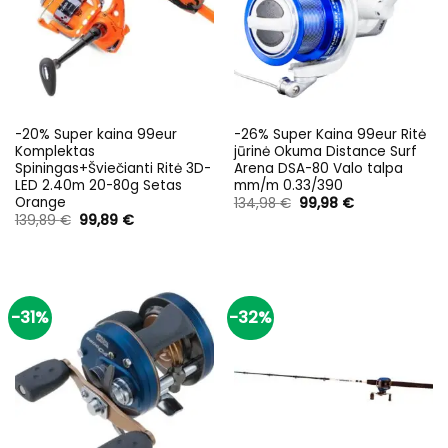
-20% Super kaina 99eur
-26% Super Kaina 99eur Ritė
Komplektas
jūrinė Okuma Distance Surf
Spiningas+Šviečianti Ritė 3D-
Arena DSA-80 Valo talpa
LED 2.40m 20-80g Setas
mm/m 0.33/390
Orange
Original
Current
134,98
€
99,98
€
price
price
Original
Current
139,89
€
99,89
€
was:
is:
price
price
134,98 €.
99,98 €.
was:
is:
139,89 €.
99,89 €.
-31%
-32%