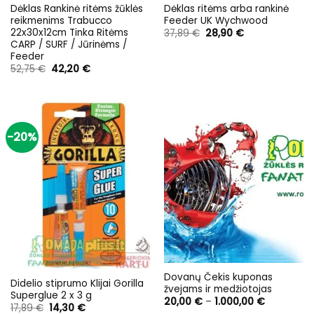
Dėklas Rankinė ritėms žūklės
Dėklas ritėms arba rankinė
reikmenims Trabucco
Feeder UK Wychwood
22x30x12cm Tinka Ritėms
Original
Current
37,89
€
28,90
€
price
price
CARP / SURF / Jūrinėms /
was:
is:
Feeder
37,89 €.
28,90 €.
Original
Current
52,75
€
42,20
€
price
price
was:
is:
52,75 €.
42,20 €.
-20%
Dovanų Čekis kuponas
Didelio stiprumo Klijai Gorilla
žvejams ir medžiotojas
Superglue 2 x 3 g
Price
20,00
€
–
1.000,00
€
Original
Current
17,89
€
14,30
€
range: