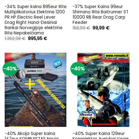
-34% Super kaina 895eur Ritė
-37% Super Kaina 99eur
Multiplikatorius Elektrinė 1200
Shimano Ritė Baitrunner ST
PR HP Electric Reel Lever
10000 RB Rear Drag Carp
Drag Right Hand-Dešiniai
Feeder
Rankai Norvegijoje elektrinė
Original
Current
158,99
€
99,99
€
price
price
Ritė Nepakeičiama
was:
is:
Original
Current
1.362,98
€
895,95
€
158,99 €.
99,99 €.
price
price
was:
is:
1.362,98 €.
895,95 €.
-40%
-40%
-40% Akcija Super kaina
-40% Super Kaina 129eur
147eur KOMPLEKTAS Nauja
Komplektas žvejybai jūroje