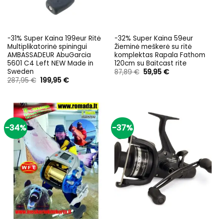
-31% Super Kaina 199eur Ritė
-32% Super Kaina 59eur
Multiplikatorinė spiningui
Žieminė meškerė su ritė
AMBASSADEUR AbuGarcia
komplektas Rapala Fathom
5601 C4 Left NEW Made in
120cm su Baitcast rite
Sweden
Original
Current
87,89
€
59,95
€
price
price
Original
Current
287,95
€
199,95
€
was:
is:
price
price
87,89 €.
59,95 €.
was:
is:
287,95 €.
199,95 €.
-34%
-37%