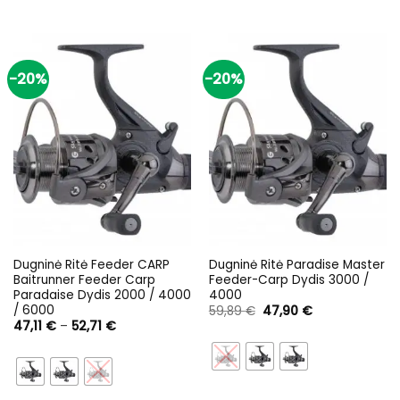
price
price
20,00 €
was:
is:
through
17,89 €.
14,30 €.
1.000,00 €
-20%
-20%
Dugninė Ritė Feeder CARP
Dugninė Ritė Paradise Master
Baitrunner Feeder Carp
Feeder-Carp Dydis 3000 /
Paradaise Dydis 2000 / 4000
4000
/ 6000
Original
Current
59,89
€
47,90
€
price
price
Price
47,11
€
–
52,71
€
was:
is:
range:
59,89 €.
47,90 €.
47,11 €
through
52,71 €