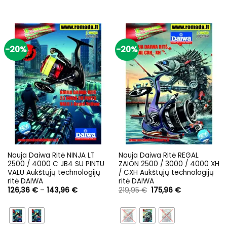
-20%
-20%
Nauja Daiwa Ritė NINJA LT
Nauja Daiwa Ritė REGAL
2500 / 4000 C JB4 SU PINTU
ZAION 2500 / 3000 / 4000 XH
VALU Aukštųjų technologijų
/ CXH Aukštųjų technologijų
ritė DAIWA
ritė DAIWA
Price
Original
Current
126,36
€
–
143,96
€
219,95
€
175,96
€
range:
price
price
126,36 €
was:
is:
through
219,95 €.
175,96 €.
143,96 €