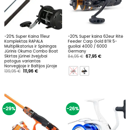
-20% Super Kaina 111eur
-20% Super kaina 62eur Ritė
Komplektas RAPALA
Feeder Carp Gold BTR 5-
Multiplikatorius ir Spiningas
guoliai 4000 / 6000
Jūrinis Okuma Combo Boat
Germany
Skirtas jūrinei žvejybai
Original
Current
84,95
€
67,95
€
price
price
patogus variantas
was:
is:
Norvegijoje ir Baltijos jūroje
84,95 €.
67,95 €.
Original
Current
139,95
€
111,96
€
price
price
was:
is:
139,95 €.
111,96 €.
-29%
-26%