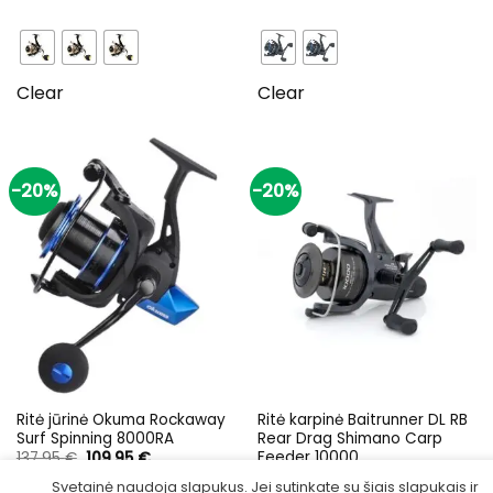
range:
price
price
73,90 €
was:
is:
through
127,89 €.
89,99 €.
86,90 €
Clear
Clear
-20%
-20%
Ritė jūrinė Okuma Rockaway
Ritė karpinė Baitrunner DL RB
Surf Spinning 8000RA
Rear Drag Shimano Carp
Feeder 10000
Original
Current
137,95
€
109,95
€
price
price
Original
Current
128,90
€
102,90
€
was:
is:
Svetainė naudoja slapukus. Jei sutinkate su šiais slapukais ir
price
price