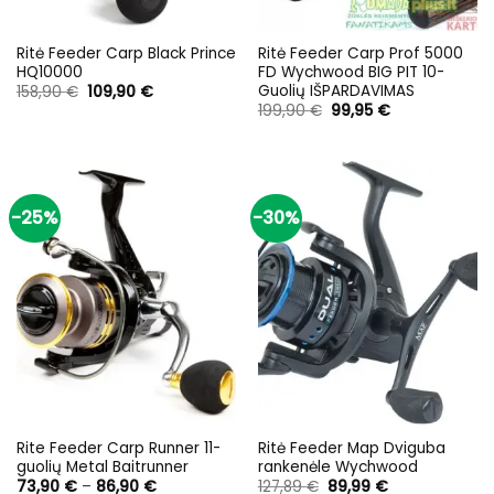
Ritė Feeder Carp Black Prince
Ritė Feeder Carp Prof 5000
HQ10000
FD Wychwood BIG PIT 10-
Guolių IŠPARDAVIMAS
Original
Current
158,90
€
109,90
€
price
price
Original
Current
199,90
€
99,95
€
was:
is:
price
price
158,90 €.
109,90 €.
was:
is:
199,90 €.
99,95 €.
-25%
-30%
Rite Feeder Carp Runner 11-
Ritė Feeder Map Dviguba
guolių Metal Baitrunner
rankenėle Wychwood
Price
Original
Current
73,90
€
–
86,90
€
127,89
€
89,99
€