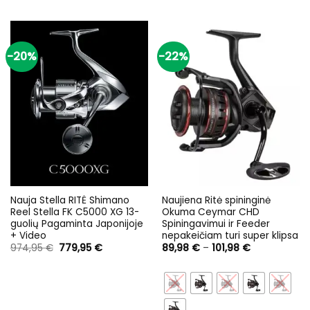
-20%
-22%
Nauja Stella RITĖ Shimano
Naujiena Ritė spininginė
Reel Stella FK C5000 XG 13-
Okuma Ceymar CHD
guolių Pagaminta Japonijoje
Spiningavimui ir Feeder
+ Video
nepakeičiam turi super klipsa
Original
Current
Price
974,95
€
779,95
€
89,98
€
–
101,98
€
price
price
range:
was:
is:
89,98 €
974,95 €.
779,95 €.
through
101,98 €