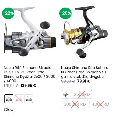
-22%
-20%
Nauja Ritė Shimano Stradic
Nauja Shimano Ritė Sahara
USA GTM RC Rear Drag
RD Rear Drag Shimano su
Shimano Dydžiai 2500 / 3000
galiniu stabdžių dvigubu
/ 4000
Original
Current
99,89
€
79,91
€
price
price
Original
Current
179,95
€
139,95
€
was:
is:
price
price
99,89 €.
79,91 €.
was:
is:
2500RD
179,95 €.
139,95 €.
3000SR RD
4000 RD
Clear