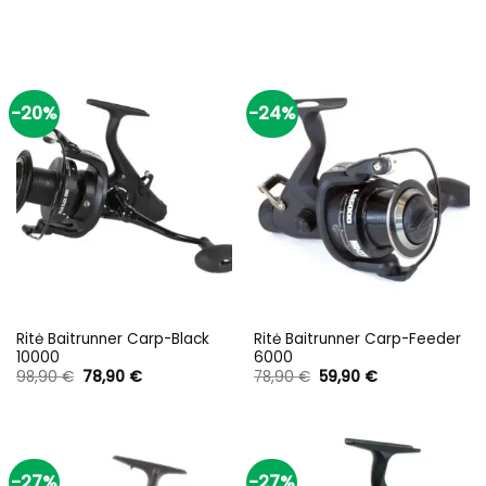
-20%
-24%
Ritė Baitrunner Carp-Black
Ritė Baitrunner Carp-Feeder
10000
6000
Original
Current
Original
Current
98,90
€
78,90
€
78,90
€
59,90
€
price
price
price
price
was:
is:
was:
is:
98,90 €.
78,90 €.
78,90 €.
59,90 €.
-27%
-27%