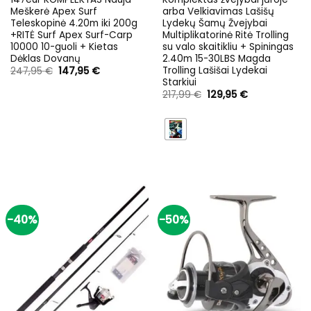
Meškerė Apex Surf
arba Velkiavimas Lašišų
Teleskopinė 4.20m iki 200g
Lydekų Šamų Žvejybai
+RITĖ Surf Apex Surf-Carp
Multiplikatorinė Ritė Trolling
10000 10-guoli + Kietas
su valo skaitikliu + Spiningas
Dėklas Dovanų
2.40m 15-30LBS Magda
Trolling Lašišai Lydekai
Original
Current
247,95
€
147,95
€
price
price
Starkiui
was:
is:
Original
Current
217,99
€
129,95
€
247,95 €.
147,95 €.
price
price
was:
is:
217,99 €.
129,95 €.
-40%
-50%