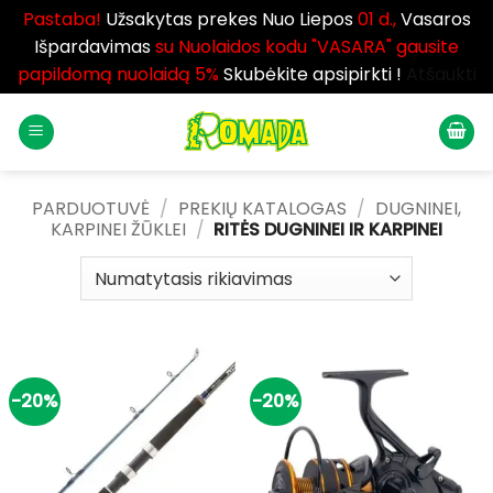
Pastaba!
Užsakytas prekes Nuo Liepos
01 d.,
Vasaros
Išpardavimas
su Nuolaidos kodu "VASARA" gausite
papildomą nuolaidą 5%
Skubėkite apsipirkti !
Atšaukti
Skip
to
content
PARDUOTUVĖ
/
PREKIŲ KATALOGAS
/
DUGNINEI,
KARPINEI ŽŪKLEI
/
RITĖS DUGNINEI IR KARPINEI
-20%
-20%