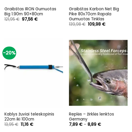
Graibštas IRON Gumuotas
Graibštas Karbon Net Big
Big 1.90m 90×80cm
Pike 80x70cm Rapala
Gumuotas Tinklas
Original
Current
121,95
€
97,56
€
price
price
Original
Current
139,98
€
109,98
€
was:
is:
price
price
121,95 €.
97,56 €.
was:
is:
139,98 €.
109,98 €.
-20%
Kablys žuviai teleskopinis
Replės – žirklės lenktos
22cm iki 100cm
Germany
Original
Current
Price
13,95
€
11,16
€
7,89
€
–
8,89
€
price
price
range:
was:
is:
7,89 €