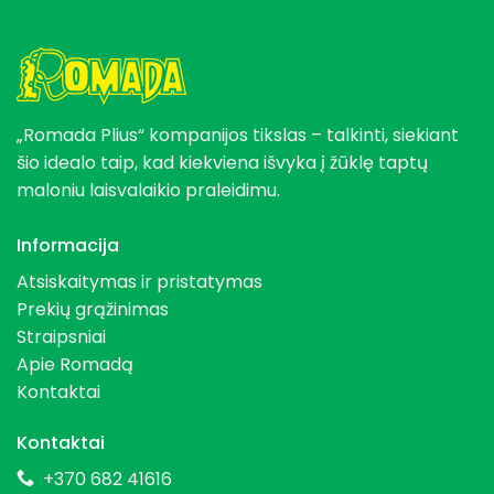
„Romada Plius“ kompanijos tikslas – talkinti, siekiant
šio idealo taip, kad kiekviena išvyka į žūklę taptų
maloniu laisvalaikio praleidimu.
Informacija
Atsiskaitymas ir pristatymas
Prekių grąžinimas
Straipsniai
Apie Romadą
Kontaktai
Kontaktai
+370 682 41616