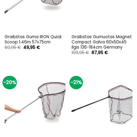
Graibštas Guma IRON Quick
Graibštas Gumuotas Magnet
Scoop 1.46m 57x75cm
Compact Galva 60x50x45
ilgis 136-184cm Germany
Original
Current
60,95
€
49,95
€
price
price
Original
Current
109,95
€
87,95
€
was:
is:
price
price
60,95 €.
49,95 €.
was:
is:
109,95 €.
87,95 €.
-20%
-21%