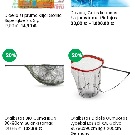
Dovanų Čekis kuponas
Didelio stiprumo Klijai Gorilla
žvejams ir medžiotojas
Superglue 2 x 3 g
Price
20,00
€
–
1.000,00
€
Original
Current
17,89
€
14,30
€
range:
price
price
20,00 €
was:
is:
through
17,89 €.
14,30 €.
1.000,00 €
-20%
-20%
Graibštas BIG Guma IRON
Graibštas Didelis Gumuotas
80x90cm Sulankstomas
Lydekai Lašišai XXL Galva
95x90x90cm Ilgis 205cm
Original
Current
129,95
€
103,96
€
price
price
Germany