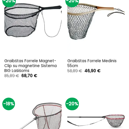
-20%
-20%
Graibštas Forrele Magnet-
Graibštas Forrele Medinis
Clip su magnetine Sistema
55cm
BIG Lašišoms
Original
Current
58,89
€
46,90
€
price
price
Original
Current
85,89
€
68,70
€
was:
is:
price
price
58,89 €.
46,90 €.
was:
is:
85,89 €.
68,70 €.
-18%
-20%