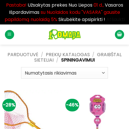
Pastaba!
Užsakytas prekes Nuo Liepos
01 d.,
Vasaros
Išpardavimas
su Nuolaidos kodu "VASARA" gausite
papildomą nuolaidą 5%
Skubėkite apsipirkti !
Atšaukti
Skip
to
content
PARDUOTUVĖ
/
PREKIŲ KATALOGAS
/
GRAIBŠTAI,
SIETELIAI
/
SPININGAVIMUI
-28%
-46%