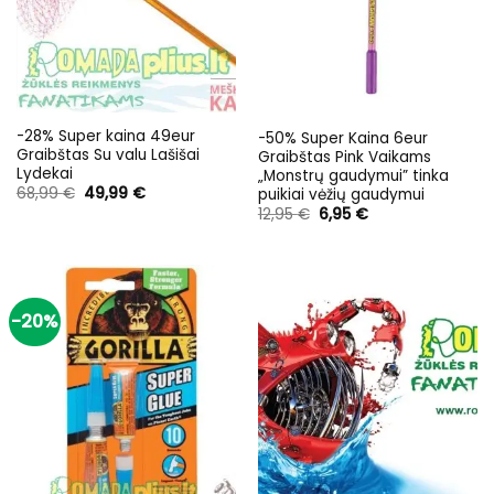
-28% Super kaina 49eur
-50% Super Kaina 6eur
Graibštas Su valu Lašišai
Graibštas Pink Vaikams
Lydekai
„Monstrų gaudymui” tinka
Original
Current
68,99
€
49,99
€
puikiai vėžių gaudymui
price
price
Original
Current
12,95
€
6,95
€
was:
is:
price
price
68,99 €.
49,99 €.
was:
is:
12,95 €.
6,95 €.
-20%