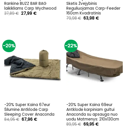
Rankinė BUZZ BAR BAG
Skėtis Žvejybinis
laikikliams Carp Wychwood
Reguliuojamas Carp-Feeder
160cm Kvadratinis
Original
Current
37,89
€
27,99
€
price
price
Original
Current
79,98
€
63,98
€
was:
is:
price
price
37,89 €.
27,99 €.
was:
is:
79,98 €.
63,98 €.
-20%
-22%
-20% Super Kaina 67eur
-20% Super Kaina 69eur
Šiluminė Antklodė Carp
Antklodė karpiniam gultui
Sleeping Cover Anaconda
Anaconda su apsauga nuo
uodu Matmenys: 210x130cm
Original
Current
84,95
€
67,96
€
price
price
Original
Current
89,95
€
69,95
€
was:
is: