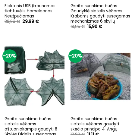
Elektrinis USB įkraunamas
Greito surinkimo bučas
žiebtuvėlis Hameleonas
Gaudyklė sietelis vėžiams
Neužpučiamas
Krabams gaudyti susegamas
mechanizmas 6 skylių
Original
Current
38,89
€
29,99
€
price
price
Original
Current
18,95
€
15,90
€
was:
is:
price
price
38,89 €.
29,99 €.
was:
is:
18,95 €.
15,90 €.
-20%
-20%
Greito surinkimo bučas
Greito surinkimo bučas
sietelis vėžiams
sietelis vėžiams gaudyti
aštuoniakampis gaudyti 8
skėčio principo 4-Angų
Skylės Didelis susegamas
Original
Current
13,89
€
11,11
€