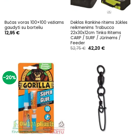
Bučas voras 100×100 vėžiams
Dėklas Rankinė ritėms žūklės
gaudyti su borteliu
reikmenims Trabucco
22x30x12cm Tinka Ritėms
12,95
€
CARP / SURF / Jūrinėms /
Feeder
Original
Current
52,75
€
42,20
€
price
price
was:
is:
52,75 €.
42,20 €.
-20%