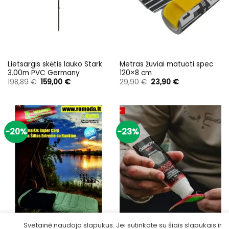
Lietsargis skėtis lauko Stark
Metras žuviai matuoti spec
3.00m PVC Germany
120×8 cm
Original
Current
Original
Current
198,89
€
159,00
€
29,90
€
23,90
€
price
price
price
price
was:
is:
was:
is:
198,89 €.
159,00 €.
29,90 €.
23,90 €.
-20%
-23%
Svetainė naudoja slapukus. Jei sutinkate su šiais slapukais ir