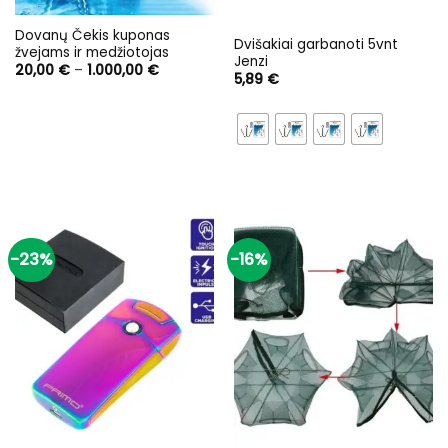
Dovanų Čekis kuponas
Dvišakiai garbanoti 5vnt
žvejams ir medžiotojas
Jenzi
Price
20,00
€
–
1.000,00
€
5,89
€
range:
20,00 €
through
1.000,00 €
-23%
-16%