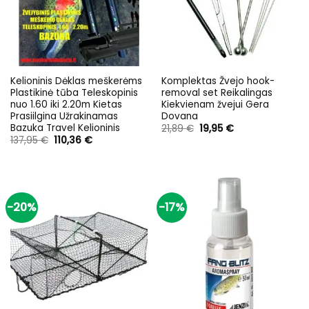
Kelioninis Dėklas meškerėms
Komplektas Žvejo hook-
Plastikinė tūba Teleskopinis
removal set Reikalingas
nuo 1.60 iki 2.20m Kietas
Kiekvienam žvejui Gera
Prasiilgina Užrakinamas
Dovana
Bazuka Travel Kelioninis
Original
Current
21,89
€
19,95
€
price
price
Original
Current
137,95
€
110,36
€
was:
is:
price
price
21,89 €.
19,95 €.
was:
is:
137,95 €.
110,36 €.
-20%
-17%