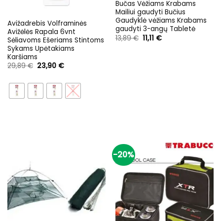
Bučas Vėžiams Krabams
Mailiui gaudyti Bučius
Gaudyklė vėžiams Krabams
Avižadrebis Volframinės
gaudyti 3-angų Tabletė
Avižėlės Rapala 6vnt
Original
Current
13,89
€
11,11
€
Sėliavoms Ešeriams Stintoms
price
price
Sykams Upėtakiams
was:
is:
13,89 €.
11,11 €.
Karšiams
Original
Current
29,89
€
23,90
€
price
price
was:
is:
29,89 €.
23,90 €.
-20%