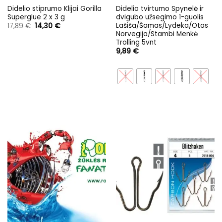
Didelio stiprumo Klijai Gorilla
Didelio tvirtumo Spynelė ir
Superglue 2 x 3 g
dvigubo užsegimo 1-guolis
Lašiša/Šamas/Lydeka/Otas
Original
Current
17,89
€
14,30
€
price
price
Norvegija/Stambi Menkė
was:
is:
Trolling 5vnt
17,89 €.
14,30 €.
9,89
€