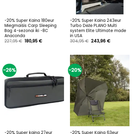
-20% Super Kaina 180eur
-20% Super Kaina 243eur
Miegmaišis Carp Sleeping
Turbo Dėžė PLANO Multi
Bag 4-sezonai iki -8C
system Elite Ultimate made
Anaconda
in USA
Original
Current
Original
Current
227,95
€
180,95
€
304,95
€
243,96
€
price
price
price
price
was:
is:
was:
is:
227,95 €.
180,95 €.
304,95 €.
243,96 €.
-26%
-20%
-20% Super kaina 27eur
-20% Super Kaina 63eur