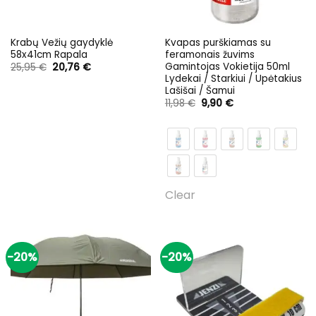
Krabų Vežių gaydyklė
Kvapas purškiamas su
58x41cm Rapala
feramonais žuvims
Gamintojas Vokietija 50ml
Original
Current
25,95
€
20,76
€
price
price
Lydekai / Starkiui / Upėtakius
was:
is:
Lašišai / Šamui
25,95 €.
20,76 €.
Original
Current
11,98
€
9,90
€
price
price
was:
is:
11,98 €.
9,90 €.
-20%
-20%