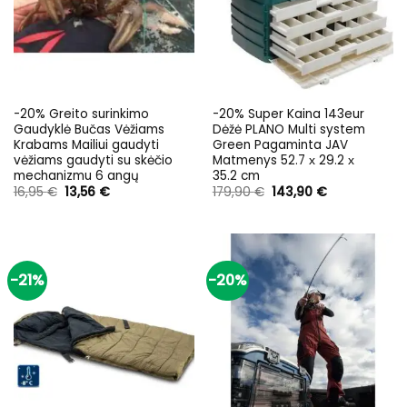
-20% Greito surinkimo
-20% Super Kaina 143eur
Gaudyklė Bučas Vėžiams
Dėžė PLANO Multi system
Krabams Mailiui gaudyti
Green Pagaminta JAV
vėžiams gaudyti su skėčio
Matmenys 52.7 х 29.2 х
mechanizmu 6 angų
35.2 cm
Original
Current
Original
Current
16,95
€
13,56
€
179,90
€
143,90
€
price
price
price
price
was:
is:
was:
is:
16,95 €.
13,56 €.
179,90 €.
143,90 €.
-21%
-20%