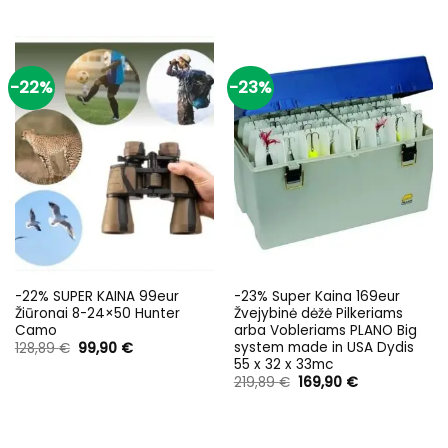
price
price
84,95 €.
67,96 €.
was:
is:
89,95 €.
69,95 €.
-22%
-23%
-22% SUPER KAINA 99eur
-23% Super Kaina 169eur
Žiūronai 8-24×50 Hunter
Žvejybinė dėžė Pilkeriams
Camo
arba Vobleriams PLANO Big
system made in USA Dydis
Original
Current
128,89
€
99,90
€
price
price
55 x 32 x 33mc
was:
is:
Original
Current
219,89
€
169,90
€
128,89 €.
99,90 €.
price
price
was:
is:
219,89 €.
169,90 €.