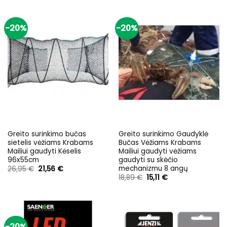
-20%
-20%
Greito surinkimo bučas
Greito surinkimo Gaudyklė
sietelis vėžiams Krabams
Bučas Vėžiams Krabams
Mailiui gaudyti Kėselis
Mailiui gaudyti vėžiams
96x55cm
gaudyti su skėčio
mechanizmu 8 angų
Original
Current
26,95
€
21,56
€
price
price
Original
Current
18,89
€
15,11
€
was:
is:
price
price
26,95 €.
21,56 €.
was:
is:
18,89 €.
15,11 €.
-20%