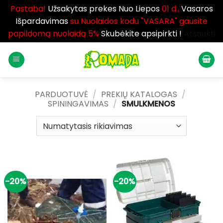
Pastaba!
Užsakytas prekes Nuo Liepos
01 d.,
Vasaros
Išpardavimas
su Nuolaidos kodu "VASARA" gausite
papildomą nuolaidą 5%
Skubėkite apsipirkti !
Atšaukti
Skip
to
content
PARDUOTUVĖ
/
PREKIŲ KATALOGAS
/
SPININGAVIMAS
/
SMULKMENOS
-20%
-20%