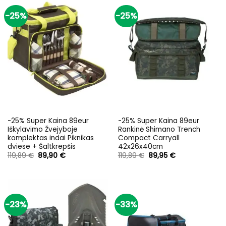
-25%
-25%
-25% Super Kaina 89eur
-25% Super Kaina 89eur
Iškylavimo Žvejyboje
Rankinė Shimano Trench
komplektas indai Piknikas
Compact Carryall
dviese + Šaltkrepšis
42x26x40cm
Original
Current
Original
Current
119,89
€
89,90
€
119,89
€
89,95
€
price
price
price
price
was:
is:
was:
is:
119,89 €.
89,90 €.
119,89 €.
89,95 €.
-23%
-33%