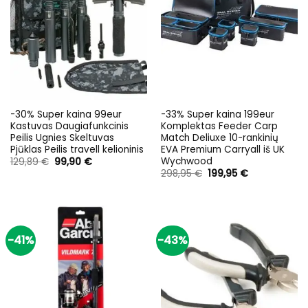
-30% Super kaina 99eur
-33% Super kaina 199eur
Kastuvas Daugiafunkcinis
Komplektas Feeder Carp
Peilis Ugnies Skeltuvas
Match Deliuxe 10-rankinių
Pjūklas Peilis travell kelioninis
EVA Premium Carryall iš UK
Wychwood
Original
Current
129,89
€
99,90
€
price
price
Original
Current
298,95
€
199,95
€
was:
is:
price
price
129,89 €.
99,90 €.
was:
is:
298,95 €.
199,95 €.
-41%
-43%