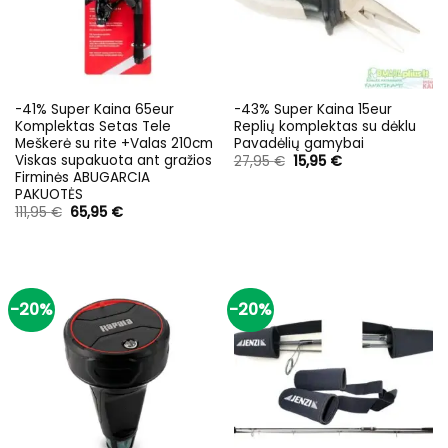
-41% Super Kaina 65eur
-43% Super Kaina 15eur
Komplektas Setas Tele
Replių komplektas su dėklu
Meškerė su rite +Valas 210cm
Pavadėlių gamybai
Viskas supakuota ant gražios
Original
Current
27,95
€
15,95
€
price
price
Firminės ABUGARCIA
was:
is:
PAKUOTĖS
27,95 €.
15,95 €.
Original
Current
111,95
€
65,95
€
price
price
was:
is:
111,95 €.
65,95 €.
-20%
-20%