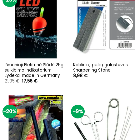
Išmanioji Elektrinė Plūdė 25g
Kabliukų peilių galąstuvas
su kibimo indikatoriumi
Sharpening Stone
Lydekai made in Germany
8,98
€
Original
Current
21,95
€
17,56
€
price
price
was:
is:
21,95 €.
17,56 €.
-20%
-9%