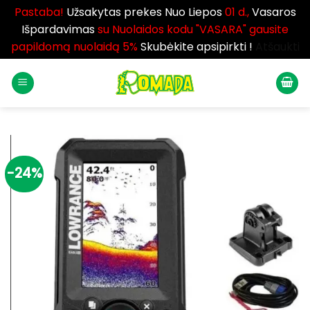
Pastaba!
Užsakytas prekes Nuo Liepos
01 d.,
Vasaros
Išpardavimas
su Nuolaidos kodu "VASARA" gausite
papildomą nuolaidą 5%
Skubėkite apsipirkti !
Atšaukti
Skip
to
content
-24%