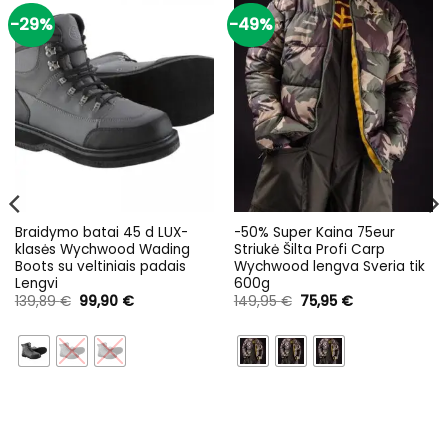
-29%
-49%
Braidymo batai 45 d LUX-
-50% Super Kaina 75eur
klasės Wychwood Wading
Striukė Šilta Profi Carp
Boots su veltiniais padais
Wychwood lengva Sveria tik
Lengvi
600g
Original
Current
Original
Current
139,89
€
99,90
€
149,95
€
75,95
€
price
price
price
price
was:
is:
was:
is:
139,89 €.
99,90 €.
149,95 €.
75,95 €.