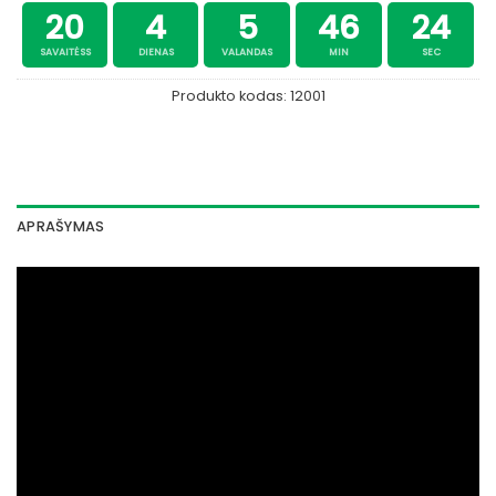
20
4
5
46
24
SAVAITĖSS
DIENAS
VALANDAS
MIN
SEC
Produkto kodas:
12001
APRAŠYMAS