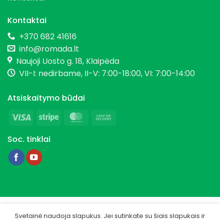
Kontaktai
+370 682 41616
info@romada.lt
Naujoji Uosto g. 18, Klaipėda
VII-I: nedirbame, II-V: 7:00-18:00, VI: 7:00-14:00
Atsiskaitymo būdai
Visa
Stripe
MasterCard
Cash
On
Soc. tinklai
Delivery
Copyright 2026 © Romada.lt
Svetainė naudoja slapukus. Jei sutinkate su šiais slapukais ir