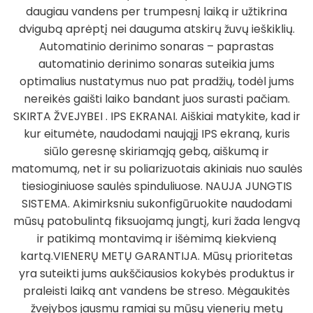
was:
is:
daugiau vandens per trumpesnį laiką ir užtikrina
245,95 €.
185,95 €.
dvigubą aprėptį nei dauguma atskirų žuvų ieškiklių.
Automatinio derinimo sonaras – paprastas
automatinio derinimo sonaras suteikia jums
optimalius nustatymus nuo pat pradžių, todėl jums
nereikės gaišti laiko bandant juos surasti pačiam.
SKIRTA ŽVEJYBEI . IPS EKRANAI. Aiškiai matykite, kad ir
kur eitumėte, naudodami naująjį IPS ekraną, kuris
siūlo geresnę skiriamąją gebą, aiškumą ir
matomumą, net ir su poliarizuotais akiniais nuo saulės
tiesioginiuose saulės spinduliuose. NAUJA JUNGTIS
SISTEMA. Akimirksniu sukonfigūruokite naudodami
mūsų patobulintą fiksuojamą jungtį, kuri žada lengvą
ir patikimą montavimą ir išėmimą kiekvieną
kartą.VIENERŲ METŲ GARANTIJA. Mūsų prioritetas
yra suteikti jums aukščiausios kokybės produktus ir
praleisti laiką ant vandens be streso. Mėgaukitės
žvejybos jausmu ramiai su mūsų vienerių metų