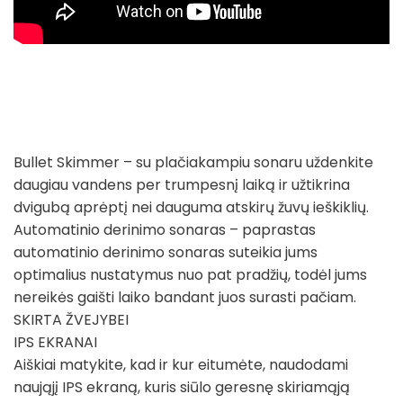
Bullet Skimmer – su plačiakampiu sonaru uždenkite
daugiau vandens per trumpesnį laiką ir užtikrina
dvigubą aprėptį nei dauguma atskirų žuvų ieškiklių.
Automatinio derinimo sonaras – paprastas
automatinio derinimo sonaras suteikia jums
optimalius nustatymus nuo pat pradžių, todėl jums
nereikės gaišti laiko bandant juos surasti pačiam.
SKIRTA ŽVEJYBEI
IPS EKRANAI
Aiškiai matykite, kad ir kur eitumėte, naudodami
naująjį IPS ekraną, kuris siūlo geresnę skiriamąją