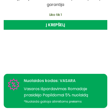
garantija
Liko tik 1
Į KREPŠELĮ
Nuolaidos kodas: VASARA
Vasaros išpardavimas Romadoje
prasidėjo Papildomai 5% nuolaidą
*Nuolaida galioja atrinktoms prekėms