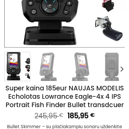
Super kaina 185eur NAUJAS MODELIS
Echolotas Lowrance Eagle-4x 4 IPS
Portrait Fish Finder Bullet transdcuer
Original
Current
245,95
185,95
€
€
price
price
Bullet Skimmer – su plačiakampiu sonaru uždenkite