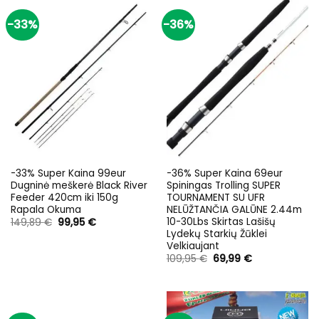
-33%
-36%
-33% Super Kaina 99eur
-36% Super Kaina 69eur
Dugninė meškerė Black River
Spiningas Trolling SUPER
Feeder 420cm iki 150g
TOURNAMENT SU UFR
Rapala Okuma
NELŪŽTANČIA GALŪNE 2.44m
10-30Lbs Skirtas Lašišų
Original
Current
149,89
€
99,95
€
price
price
Lydekų Starkių Žūklei
was:
is:
Velkiaujant
149,89 €.
99,95 €.
Original
Current
109,95
€
69,99
€
price
price
was:
is:
109,95 €.
69,99 €.