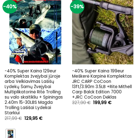
-40%
-39%
-40% Super Kaina 129eur
-40% Super Kaina 199eur
Komplektas žvejybai jūroje
Meškerė Karpinė Komplektas
arba Velkiavimas Lašišų
JRC CARP CoCoon
Lydekų Šamų Žvejybai
13ft/3.90m 3.5LB +Ritė Mithell
Multiplikatorinė Ritė Trolling
Carp Balck Edition 7000
su valo skaitikliu + Spiningas
+JRC CoCoon Dėklas
2.40m 15-30LBS Magda
Original
Current
327,90
€
199,99
€
price
price
Trolling Lašišai Lydekai
was:
is:
Starkiui
327,90 €.
199,99 €.
Original
Current
217,99
€
129,95
€
price
price
was:
is:
217,99 €.
129,95 €.