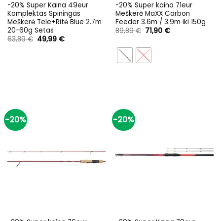
-20% Super Kaina 49eur
-20% Super kaina 71eur
Komplektas Spiningas
Meškerė MaXX Carbon
Meškerė Tele+Ritė Blue 2.7m
Feeder 3.6m / 3.9m iki 150g
20-60g Setas
Original
Current
89,89
€
71,90
€
price
price
Original
Current
63,89
€
49,99
€
was:
is:
price
price
89,89 €.
71,90 €.
was:
is:
63,89 €.
49,99 €.
-20%
-20%