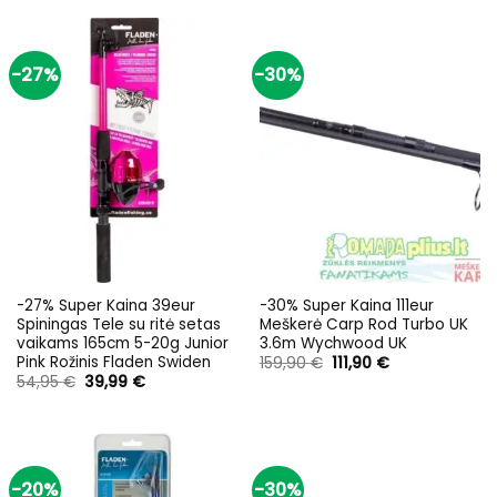
134,95 €.
99,95 €.
-27%
-30%
-27% Super Kaina 39eur
-30% Super Kaina 111eur
Spiningas Tele su ritė setas
Meškerė Carp Rod Turbo UK
vaikams 165cm 5-20g Junior
3.6m Wychwood UK
Pink Rožinis Fladen Swiden
Original
Current
159,90
€
111,90
€
price
price
Original
Current
54,95
€
39,99
€
was:
is:
price
price
159,90 €.
111,90 €.
was:
is:
54,95 €.
39,99 €.
-20%
-30%