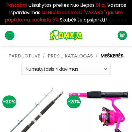
Pastaba!
Užsakytas prekes Nuo Liepos
01 d.,
Vasaros
Išpardavimas
su Nuolaidos kodu "VASARA" gausite
papildomą nuolaidą 5%
Skubėkite apsipirkti !
Atšaukti
Skip
to
content
PARDUOTUVĖ
/
PREKIŲ KATALOGAS
/
MEŠKERĖS
-20%
-20%