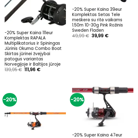
-20% Super Kaina 39eur
Komplektas Setas Tele
meškerė su ritė vaikams
1.50m 10-30g Pink Rožinis
Sweden Fladen
-20% Super Kaina 111eur
Original
Current
49,99
€
39,99
€
Komplektas RAPALA
price
price
Multiplikatorius ir Spiningas
was:
is:
49,99 €.
39,99 €.
Jūrinis Okuma Combo Boat
Skirtas jūrinei žvejybai
patogus variantas
Norvegijoje ir Baltijos jūroje
Original
Current
139,95
€
111,96
€
price
price
was:
is:
139,95 €.
111,96 €.
-20%
-20%
-20% Super Kaina 47eur