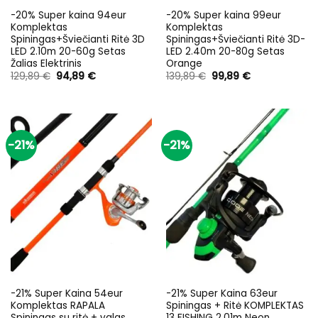
-20% Super kaina 94eur
-20% Super kaina 99eur
Komplektas
Komplektas
Spiningas+Šviečianti Ritė 3D
Spiningas+Šviečianti Ritė 3D-
LED 2.10m 20-60g Setas
LED 2.40m 20-80g Setas
Žalias Elektrinis
Orange
Original
Current
Original
Current
129,89
€
94,89
€
139,89
€
99,89
€
price
price
price
price
was:
is:
was:
is:
129,89 €.
94,89 €.
139,89 €.
99,89 €.
-21%
-21%
-21% Super Kaina 54eur
-21% Super Kaina 63eur
Komplektas RAPALA
Spiningas + Ritė KOMPLEKTAS
Spiningas su ritė + valas
13 FISHING 2.01m Neon