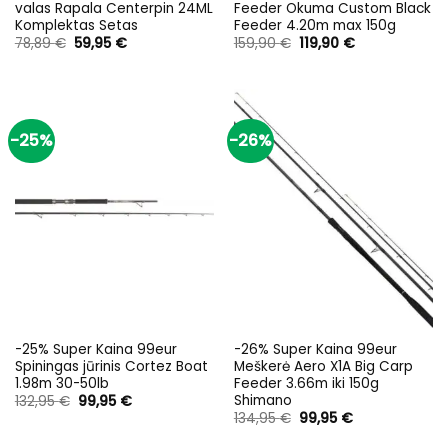
valas Rapala Centerpin 24ML
Feeder Okuma Custom Black
Komplektas Setas
Feeder 4.20m max 150g
Original
Current
Original
Current
78,89
€
59,95
€
159,90
€
119,90
€
price
price
price
price
was:
is:
was:
is:
78,89 €.
59,95 €.
159,90 €.
119,90 €.
-25%
-26%
-25% Super Kaina 99eur
-26% Super Kaina 99eur
Spiningas jūrinis Cortez Boat
Meškerė Aero X1A Big Carp
1.98m 30-50lb
Feeder 3.66m iki 150g
Shimano
Original
Current
132,95
€
99,95
€
price
price
Original
Current
134,95
€
99,95
€
was:
is:
price
price
132,95 €.
99,95 €.
was:
is: