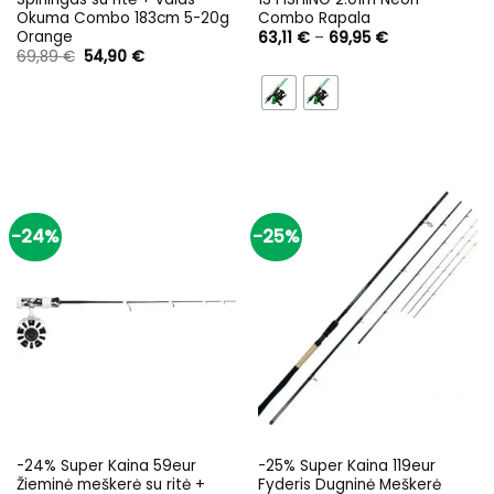
Okuma Combo 183cm 5-20g
Combo Rapala
Orange
Price
63,11
€
–
69,95
€
range:
Original
Current
69,89
€
54,90
€
63,11 €
price
price
through
was:
is:
69,95 €
69,89 €.
54,90 €.
-24%
-25%
-24% Super Kaina 59eur
-25% Super Kaina 119eur
Žieminė meškerė su ritė +
Fyderis Dugninė Meškerė