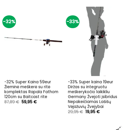
was:
is:
69,98 €.
48,00 €.
-32%
-33%
-32% Super Kaina 59eur
-33% Super kaina 19eur
Žieminė meškerė su ritė
Diržas su integruotu
komplektas Rapala Fathom
meškerykočio laikikliu
120cm su Baitcast rite
Germany Žvejoti įsibridus
Nepakeičiamas Lašišų
Original
Current
87,89
€
59,95
€
price
price
Vėjažuvių Žvejybai
was:
is:
Original
Current
29,95
€
19,95
€
87,89 €.
59,95 €.
price
price
was:
is:
29,95 €.
19,95 €.