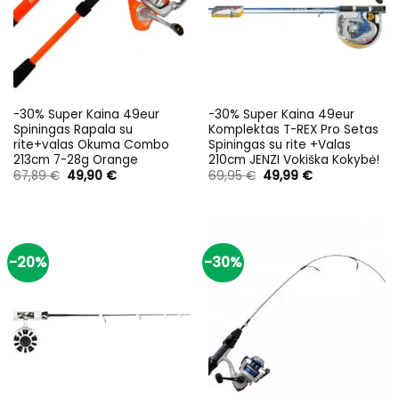
-30% Super Kaina 49eur
-30% Super Kaina 49eur
Spiningas Rapala su
Komplektas T-REX Pro Setas
rite+valas Okuma Combo
Spiningas su rite +Valas
213cm 7-28g Orange
210cm JENZI Vokiška Kokybė!
Original
Current
Original
Current
67,89
€
49,90
€
69,95
€
49,99
€
price
price
price
price
was:
is:
was:
is:
67,89 €.
49,90 €.
69,95 €.
49,99 €.
-20%
-30%