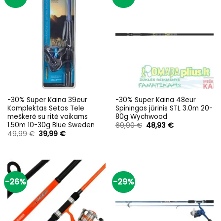
-30% Super Kaina 39eur
-30% Super Kaina 48eur
Komplektas Setas Tele
Spiningas jūrinis STL 3.0m 20-
meškerė su ritė vaikams
80g Wychwood
1.50m 10-30g Blue Sweden
Original
Current
69,90
€
48,93
€
price
price
Original
Current
49,99
€
39,99
€
was:
is:
price
price
69,90 €.
48,93 €.
was:
is:
49,99 €.
39,99 €.
-26%
-29%