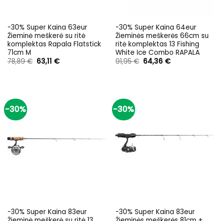
-30% Super Kaina 63eur
-30% Super Kaina 64eur
Žieminė meškerė su ritė
Žieminės meškerės 66cm su
komplektas Rapala Flatstick
ritė komplektas 13 Fishing
71cm M
White Ice Combo RAPALA
Original
Current
Original
Current
78,89
€
63,11
€
91,95
€
64,36
€
price
price
price
price
was:
is:
was:
is:
78,89 €.
63,11 €.
91,95 €.
64,36 €.
-30%
-30%
-30% Super Kaina 83eur
-30% Super Kaina 83eur
Žieminė meškerė su ritė 13
Žieminės meškerės 81cm +