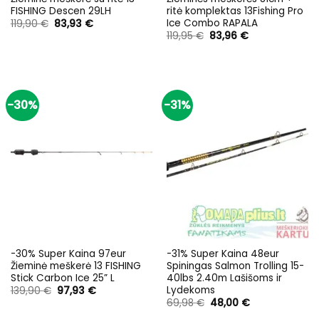
FISHING Descen 29LH
ritė komplektas 13Fishing Pro
Ice Combo RAPALA
Original
Current
119,90
€
83,93
€
price
price
Original
Current
119,95
€
83,96
€
was:
is:
price
price
119,90 €.
83,93 €.
was:
is:
119,95 €.
83,96 €.
-30%
-31%
-30% Super Kaina 97eur
-31% Super Kaina 48eur
Žieminė meškerė 13 FISHING
Spiningas Salmon Trolling 15-
Stick Carbon Ice 25” L
40lbs 2.40m Lašišoms ir
Lydekoms
Original
Current
139,90
€
97,93
€
price
price
Original
Current
69,98
€
48,00
€
was:
is:
price
price
139,90 €.
97,93 €.