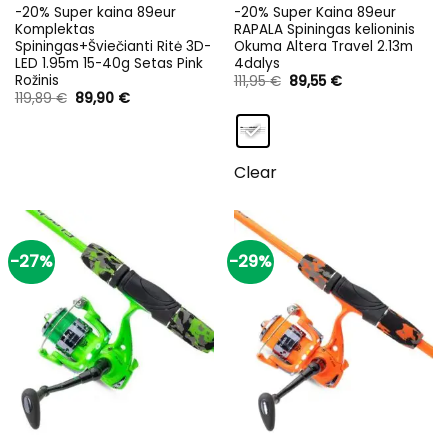
-20% Super kaina 89eur
-20% Super Kaina 89eur
Komplektas
RAPALA Spiningas kelioninis
Spiningas+Šviečianti Ritė 3D-
Okuma Altera Travel 2.13m
LED 1.95m 15-40g Setas Pink
4dalys
Rožinis
Original
Current
111,95
€
89,55
€
price
price
Original
Current
119,89
€
89,90
€
was:
is:
price
price
111,95 €.
89,55 €.
was:
is:
119,89 €.
89,90 €.
Clear
-27%
-29%