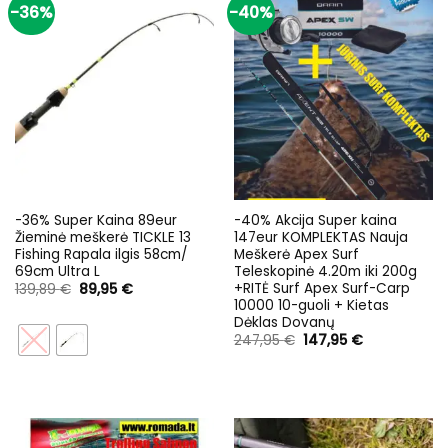
-36%
-40%
-36% Super Kaina 89eur
-40% Akcija Super kaina
Žieminė meškerė TICKLE 13
147eur KOMPLEKTAS Nauja
Fishing Rapala ilgis 58cm/
Meškerė Apex Surf
69cm Ultra L
Teleskopinė 4.20m iki 200g
+RITĖ Surf Apex Surf-Carp
Original
Current
139,89
€
89,95
€
price
price
10000 10-guoli + Kietas
was:
is:
Dėklas Dovanų
139,89 €.
89,95 €.
Original
Current
247,95
€
147,95
€
price
price
was:
is:
247,95 €.
147,95 €.