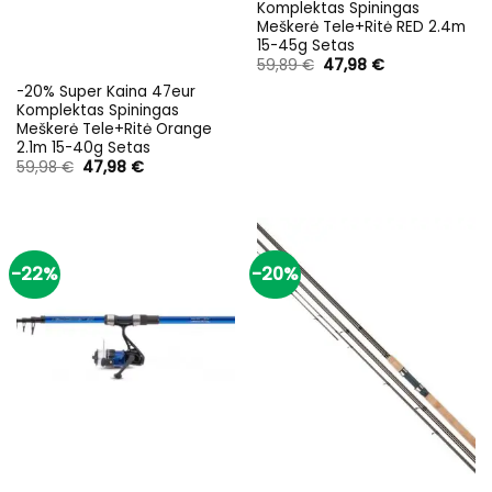
Komplektas Spiningas
Meškerė Tele+Ritė RED 2.4m
15-45g Setas
Original
Current
59,89
€
47,98
€
price
price
-20% Super Kaina 47eur
was:
is:
59,89 €.
47,98 €.
Komplektas Spiningas
Meškerė Tele+Ritė Orange
2.1m 15-40g Setas
Original
Current
59,98
€
47,98
€
price
price
was:
is:
59,98 €.
47,98 €.
-22%
-20%