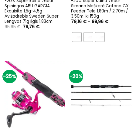
-20% Super kaina 76eur
-20% Super Kaina 79eur
Spiningas ABU GARCIA
Simano Meškerė Catana CX
Exquisite 1,5g-4,5g
Feeder Tele 1.80m / 2.70m /
Avižadrebis Sweden Super
3.50m iki 150g
Lengvas 71g Ilgis 1.83cm
Price
79,16
€
–
99,96
€
range:
Original
Current
95,95
€
76,76
€
79,16 €
price
price
through
was:
is:
99,96 €
95,95 €.
76,76 €.
-25%
-20%