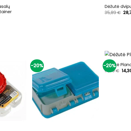
asalų
Dėžutė dvip
tainer
Orig
35,89
€
28,
pri
rrent
was
ce
35,
99 €.
+
Dėžutė Plan
-20%
-20%
Orig
17,90
€
14,
pric
was
17,9
+