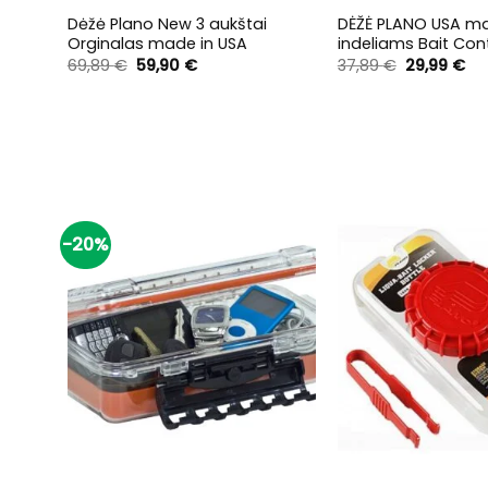
Dėžė Plano New 3 aukštai
DĖŽĖ PLANO USA m
Orginalas made in USA
indeliams Bait Con
Original
Current
Original
Cu
69,89
€
59,90
€
37,89
€
29,99
€
price
price
price
pri
was:
is:
was:
is:
69,89 €.
59,90 €.
37,89 €.
29,
-20%
+
+