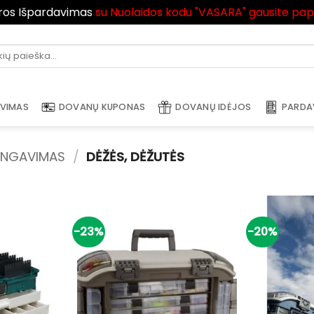
ros Išpardavimas
su Nuolaidos kodu "VASARA" gausite pa
i:
AVIMAS
DOVANŲ KUPONAS
DOVANŲ IDĖJOS
PARDA
NINGAVIMAS
/
DĖŽĖS, DĖŽUTĖS
-23%
-20%