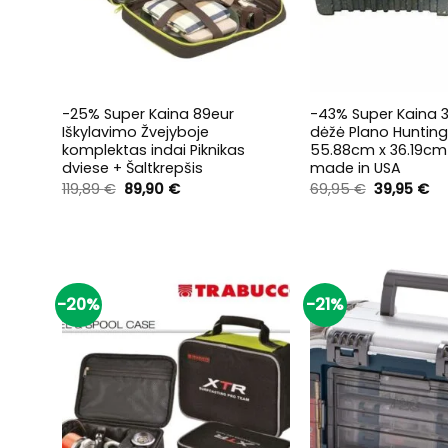
+
+
-25% Super Kaina 89eur
-43% Super Kaina 3
Iškylavimo Žvejyboje
dėžė Plano Hunting
komplektas indai Piknikas
55.88cm x 36.19cm
dviese + Šaltkrepšis
made in USA
Original
Current
Original
Cu
119,89
€
89,90
€
69,95
€
39,95
€
price
price
price
pr
was:
is:
was:
is:
119,89 €.
89,90 €.
69,95 €.
39
-20%
-21%