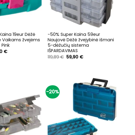
+
Kaina 19eur Dėžė
-50% Super Kaina 59eur
ė Vaikams žvejėms
Naujovė Dėžė žvejybinė išmani
 Pink
5-dėžučių sistema
IŠPARDAVIMAS
inal
Current
90
€
e
price
Original
Current
119,89
€
59,90
€
:
is:
price
price
9 €.
19,90 €.
was:
is:
119,89 €.
59,90 €.
-20%