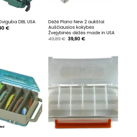
+
Dėžė Plano New 2 aukštai
Dviguba DBL USA
Auščiausios kokybės
ginal
Current
,90
€
ce
price
Žvejybinės dėžės made in USA
:
is:
Original
Current
49,89
€
39,90
€
89 €.
38,90 €.
price
price
was:
is:
49,89 €.
39,90 €.
+