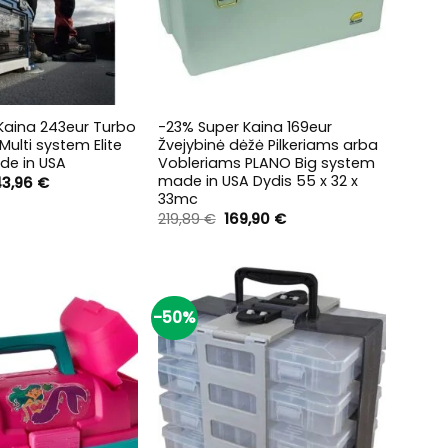
+
Kaina 243eur Turbo
-23% Super Kaina 169eur
ulti system Elite
Žvejybinė dėžė Pilkeriams arba
de in USA
Vobleriams PLANO Big system
made in USA Dydis 55 x 32 x
iginal
Current
43,96
€
ice
price
33mc
s:
is:
Original
Current
219,89
€
169,90
€
4,95 €.
243,96 €.
price
price
was:
is:
219,89 €.
169,90 €.
-50%