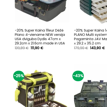
+
+
-20% Super Kaina 111eur Dėžė
-20% Super Kaina 1
Plano 4-viename NEW versija
PLANO Multi syste
USA dviguba Dydis 47cm x
Pagaminta JAV Ma
29.2cm x 21.6cm made in USA
х 29.2 х 35.2 cm
Original
Current
Original
C
139,89
€
111,90
€
179,90
€
143,90
€
price
price
price
p
was:
is:
was:
is
139,89 €.
111,90 €.
179,90 €.
1
-25%
-43%