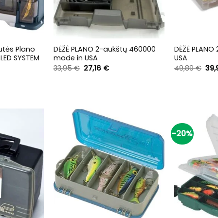
+
+
utės Plano
DĖŽĖ PLANO 2-aukštų 460000
DĖŽĖ PLANO 
NGLED SYSTEM
made in USA
USA
Original
Current
Ori
33,95
€
27,16
€
49,89
€
39
price
price
pri
urrent
was:
is:
was
rice
33,95 €.
27,16 €.
49,
:
49,95 €.
-20%
+