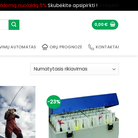
pildomą nuolaidą 5%
Skubėkite apsipirkti !
Atšaukti
0,00
€
VIMŲ AUTOMATAS
ORŲ PROGNOZĖ
KONTAKTAI
-23%