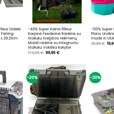
+
+
9eur Didelė
-43% Super Kaina 99eur
-50% Super 
 Fishing
Karpinė Feederinė Rankinė su
Plano Undin
 x 29.21cm
Staliuku žvejybos reikmenų
made in USA
Mobili rankinė su integruotu
Orig
39,89
€
19,
pric
staliuku Vokiška kokybė
rrent
was
ice
Original
Current
174,95
€
99,95
€
39,8
price
price
,95 €.
was:
is:
174,95 €.
99,95 €.
-20%
-20%