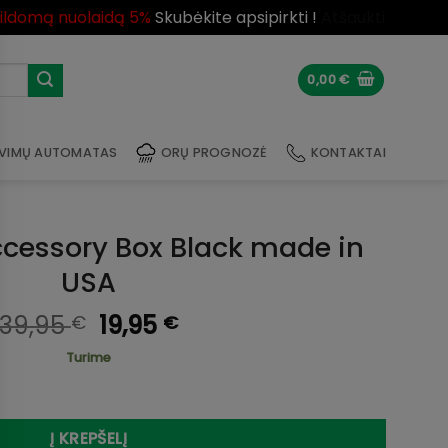
pildomą nuolaidą 5%
Skubėkite apsipirkti !
Atšaukti
0,00
€
VIMŲ AUTOMATAS
ORŲ PROGNOZĖ
KONTAKTAI
ccessory Box Black made in
USA
Original
Current
39,95
19,95
€
€
price
price
Turime
was:
is:
 Accessory Box Black made in USA
39,95 €.
19,95 €.
Į KREPŠELĮ