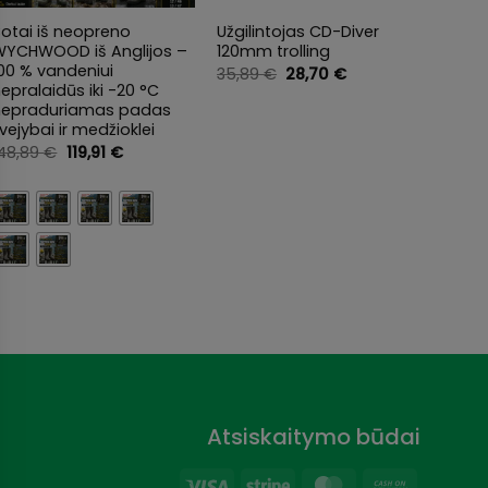
otai iš neopreno
Užgilintojas CD-Diver
-50% 
WYCHWOOD iš Anglijos –
120mm trolling
Striuk
00 % vandeniui
Wychw
Original
Current
35,89
€
28,70
€
price
price
epralaidūs iki -20 °C
tik 6
was:
is:
nepraduriamas padas
149,9
35,89 €.
28,70 €.
vejybai ir medžioklei
Original
Current
148,89
€
119,91
€
price
price
was:
is:
148,89 €.
119,91 €.
Clea
Atsiskaitymo būdai
Visa
Stripe
MasterCard
Cash