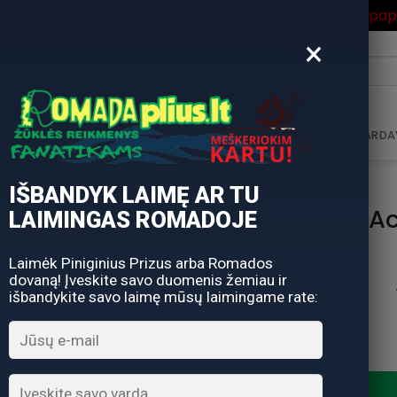
ros Išpardavimas
su Nuolaidos kodu "VASARA" gausite pa
×
i:
AVIMAS
DOVANŲ KUPONAS
DOVANŲ IDĖJOS
PARDA
IŠBANDYK LAIMĘ AR TU
Dežė Plano A
LAIMINGAS ROMADOJE
Laimėk Piniginius Prizus arba Romados
dovaną! Įveskite savo duomenis žemiau ir
išbandykite savo laimę mūsų laimingame rate:
produkto kiekis: Dežė Plano