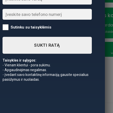
Nuolaidos k
Vasaros išparda
Sutinku su taisyklėmis
nuolaidą
*Nuolaid
21
SUKTI RATĄ
SAVAITĖSS
V
Taisyklės ir sąlygos:
- Vienam klientui - pora sukimu.
- Apgaudinėjimas negalimas.
- Įvedant savo kontaktinę informaciją gausite specialius
pasiūlymus ir nuolaidas.
APRAŠYMAS