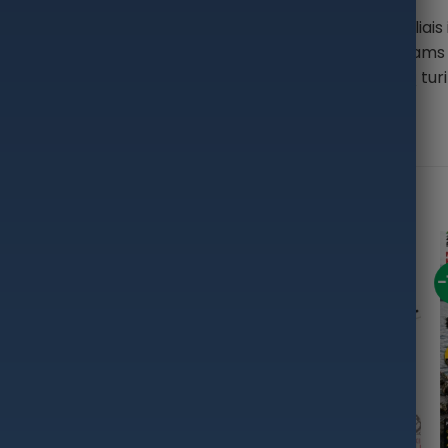
dodami Plano Accessory Box. Su reguliuojamais skyreliais i
ti. Pakeliami 2 skyriai, skirt1 skirtingos formos daiktams ta
elis ir saugūs „ProLatches“, kurie padeda išlaikyti jūsų tu
-34%
-31%
-
+
+