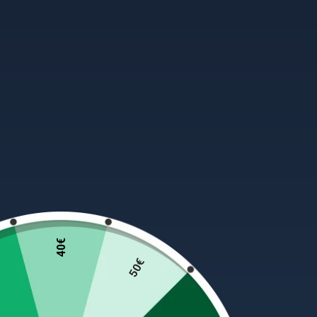
40€
50€