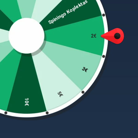
Spiningo Koplektas
Laikykite savo įrangą surūšiuotą ir sutvarkytą nau
suformuotą rankeną, kuri leidžia lengvai transportuo
fiksuoja masalus. Jame taip pat yra skaidrus dangt
cm. Made in USA.
2€
PANAŠŪS PRODUKTAI
3€
-23%
-25%
5€
10€
+
+