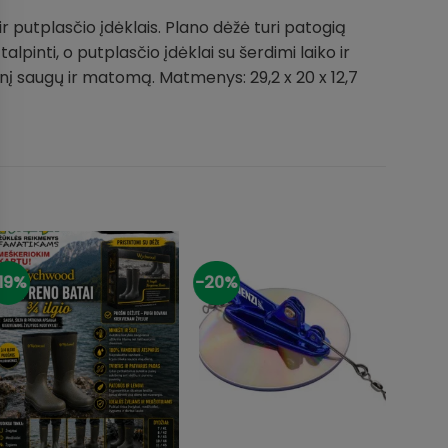
r putplasčio įdėklais. Plano dėžė turi patogią
lpinti, o putplasčio įdėklai su šerdimi laiko ir
rinį saugų ir matomą. Matmenys: 29,2 x 20 x 12,7
19%
-20%
-49%
+
+
+