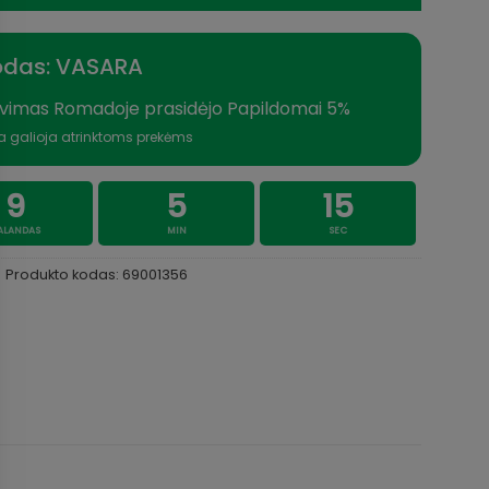
odas: VASARA
vimas Romadoje prasidėjo Papildomai 5%
a galioja atrinktoms prekėms
9
5
15
ALANDAS
MIN
SEC
Produkto kodas:
69001356