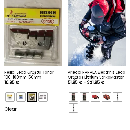
Peiliai Ledo Grąžtui Tonar
Priedai RAPALA Elektrinis Ledo
100-180mm 150mm
Grąžtas Lithium StrikeMaster
Price
10,95
€
51,95
€
–
321,95
€
range:
51,95 €
through
321,95 €
Clear