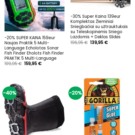
-30% Super Kaina 139eur
Komplektas Žieminiai
Sniegbačiai su užtrauktukais
su Teleskopinėmis Sniego
Lazdomis + Dėklas Slidės
-20% SUPER KAINA 159eur
Original
Current
196,95
€
139,95
€
Naujas Praktik 5 Multi-
price
price
Language Echolotas Sonar
was:
is:
Fish Finder Eholots Fish Finder
196,95 €.
139,95 €.
PRAKTIK 5 Multi-Language
Original
Current
199,95
€
159,95
€
price
price
was:
is:
199,95 €.
159,95 €.
-40%
-20%