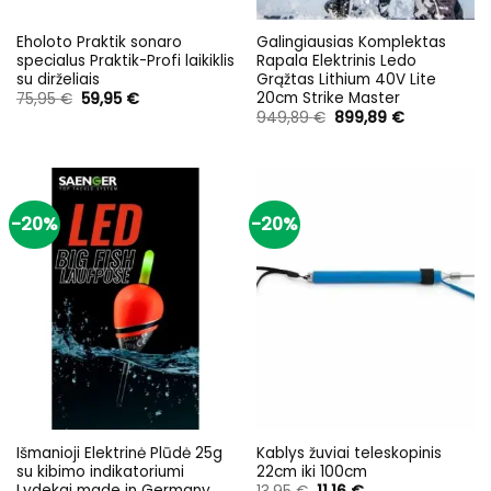
Eholoto Praktik sonaro
Galingiausias Komplektas
specialus Praktik-Profi laikiklis
Rapala Elektrinis Ledo
su dirželiais
Grąžtas Lithium 40V Lite
20cm Strike Master
Original
Current
75,95
€
59,95
€
price
price
Original
Current
949,89
€
899,89
€
was:
is:
price
price
75,95 €.
59,95 €.
was:
is:
949,89 €.
899,89 €.
-20%
-20%
Išmanioji Elektrinė Plūdė 25g
Kablys žuviai teleskopinis
su kibimo indikatoriumi
22cm iki 100cm
Lydekai made in Germany
Original
Current