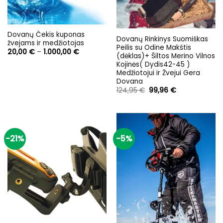
Dovanų Čekis kuponas
Dovanų Rinkinys Suomiškas
žvejams ir medžiotojas
Peilis su Odine Makštis
Price
20,00
€
–
1.000,00
€
(dėklas)+ Šiltos Merino Vilnos
range:
Kojinės( Dydis42-45 )
20,00 €
through
Medžiotojui ir Žvejui Gera
1.000,00 €
Dovana
Original
Current
124,95
€
99,96
€
price
price
was:
is:
124,95 €.
99,96 €.
-21%
-5%