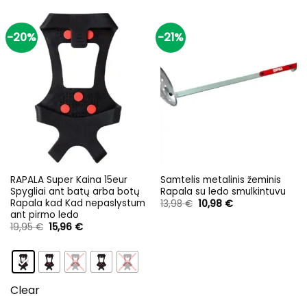
-20%
-21%
RAPALA Super Kaina 15eur
Samtelis metalinis žeminis
Spygliai ant batų arba botų
Rapala su ledo smulkintuvu
Rapala kad Kad nepaslystum
Original
Current
13,98
€
10,98
€
price
price
ant pirmo ledo
was:
is:
Original
Current
19,95
€
15,96
€
13,98 €.
10,98 €.
price
price
was:
is:
19,95 €.
15,96 €.
Clear