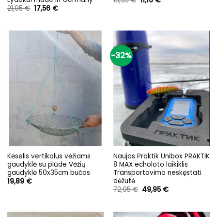
13,95
€
11,16
€
price
price
Original
Current
21,95
€
17,56
€
was:
is:
price
price
13,95 €.
11,16 €.
was:
is:
21,95 €.
17,56 €.
-32%
Kėselis vertikalus vėžiams
Naujas Praktik Unibox PRAKTIK
gaudyklė su plūde Vėžių
8 MAX echoloto laikiklis
gaudyklė 50x35cm bučas
Transportavimo neskęstati
dėžutė
19,89
€
Original
Current
72,95
€
49,95
€
price
price
was:
is:
72,95 €.
49,95 €.