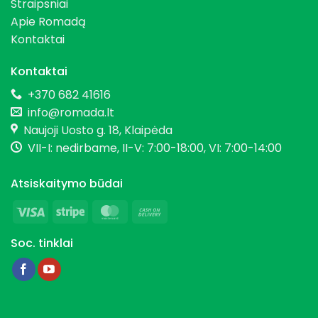
Straipsniai
Apie Romadą
Kontaktai
Kontaktai
+370 682 41616
info@romada.lt
Naujoji Uosto g. 18, Klaipėda
VII-I: nedirbame, II-V: 7:00-18:00, VI: 7:00-14:00
Atsiskaitymo būdai
Visa
Stripe
MasterCard
Cash
On
Soc. tinklai
Delivery