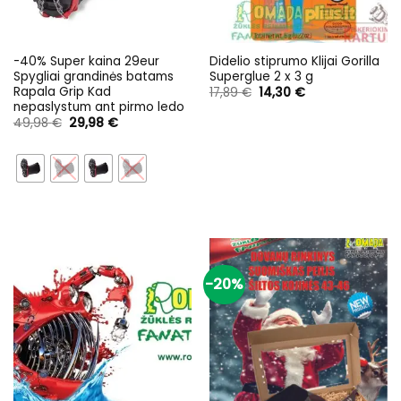
-40% Super kaina 29eur
Didelio stiprumo Klijai Gorilla
Spygliai grandinės batams
Superglue 2 x 3 g
Rapala Grip Kad
Original
Current
17,89
€
14,30
€
price
price
nepaslystum ant pirmo ledo
was:
is:
Original
Current
49,98
€
29,98
€
17,89 €.
14,30 €.
price
price
was:
is:
49,98 €.
29,98 €.
-20%