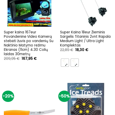
Super kaina 167eur
Super Kaina 18eur Žieminis
Povandeninė Video Kamerą
Sargelis Titaninis 2vnt Rapala
stebėti žuvis po vandenių Su
Medium Light / Ultra Light
Naktinio Matymo režimu
Komplektas
Ekranas (11cm) 4.30 Colių
Original
Current
22,89
€
18,30
€
price
price
laidas 30metrų
was:
is:
Original
Current
209,95
€
167,95
€
22,89 €.
18,30 €.
price
price
was:
is:
209,95 €.
167,95 €.
-20%
-50%