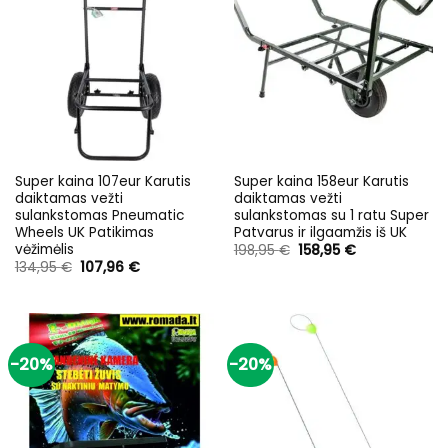
Super kaina 107eur Karutis
Super kaina 158eur Karutis
daiktamas vežti
daiktamas vežti
sulankstomas Pneumatic
sulankstomas su 1 ratu Super
Wheels UK Patikimas
Patvarus ir ilgaamžis iš UK
vėžimėlis
Original
Current
198,95
€
158,95
€
price
price
Original
Current
134,95
€
107,96
€
was:
is:
price
price
198,95 €.
158,95 €.
was:
is:
134,95 €.
107,96 €.
-20%
-20%