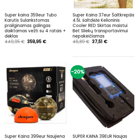
Super kaina 359eur Tubo
Super Kaina 37eur Šaltkrepšis
Karutis Sulankstomas
4.5L šaltdėžė Kelioninis
prailginamas galingas
Cooler RED Skirtas maistui
daiktamas vežti su 4 ratais +
Bet Sliekų transportavimui
dėklas
nepakeičiamas
Original
Current
Original
Current
449,95
€
359,95
€
46,89
€
37,51
€
price
price
price
price
was:
is:
was:
is:
449,95 €.
359,95 €.
46,89 €.
37,51 €.
-20%
Super Kaina 399eur Naujiena
SUPER KAINA 39EUR Naujas