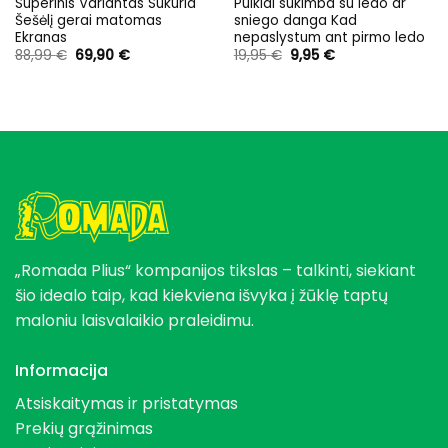
Superinis Variantas Sukuria
Puikiai sukimba su ledo ar
Šešėlį gerai matomas
sniego danga Kad
Ekranas
nepaslystum ant pirmo ledo
Original
Current
Original
Current
88,99
€
69,90
€
19,95
€
9,95
€
price
price
price
price
was:
is:
was:
is:
88,99 €.
69,90 €.
19,95 €.
9,95 €.
„Romada Plius“ kompanijos tikslas – talkinti, siekiant
šio idealo taip, kad kiekviena išvyka į žūklę taptų
maloniu laisvalaikio praleidimu.
Informacija
Atsiskaitymas ir pristatymas
Prekių grąžinimas