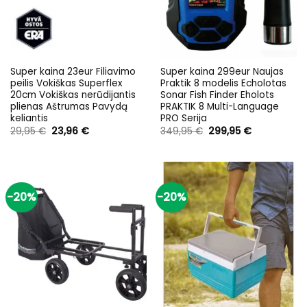
Super kaina 23eur Filiavimo
Super kaina 299eur Naujas
peilis Vokiškas Superflex
Praktik 8 modelis Echolotas
20cm Vokiškas nerūdijantis
Sonar Fish Finder Eholots
plienas Aštrumas Pavydą
PRAKTIK 8 Multi-Language
keliantis
PRO Serija
Original
Current
Original
Current
29,95
€
23,96
€
349,95
€
299,95
€
price
price
price
price
was:
is:
was:
is:
29,95 €.
23,96 €.
349,95 €.
299,95 €.
-20%
-20%