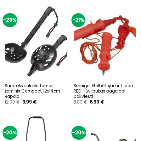
-23%
-21%
Samtelis sulankstomas
Smaigai Gelbėtojai ant ledo
žeminis Compact 12x14cm
RED +Švilpukas pagalbai
Rapala
pakviesti
Original
Current
Original
Current
12,90
€
9,99
€
8,89
€
6,99
€
price
price
price
price
was:
is:
was:
is:
12,90 €.
9,99 €.
8,89 €.
6,99 €.
-20%
-20%