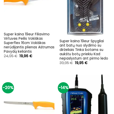
Super kaina 19eur Filiavimo
Virtuvės Peilis Vokiškas
Super kaina 19eur Spygliai
Superflex 16cm Vokiškas
ant batų nuo slydimo su
nerūdijantis plienas Aštrumas
dirželiais Tinka botams su
Pavydą keliantis
aukštu botų priekiu Kad
Original
Current
24,95
€
19,96
€
nepaslystum ant pirmo ledo
price
price
was:
is:
Original
Current
39,95
€
19,95
€
24,95 €.
19,96 €.
price
price
was:
is:
39,95 €.
19,95 €.
-20%
-14%