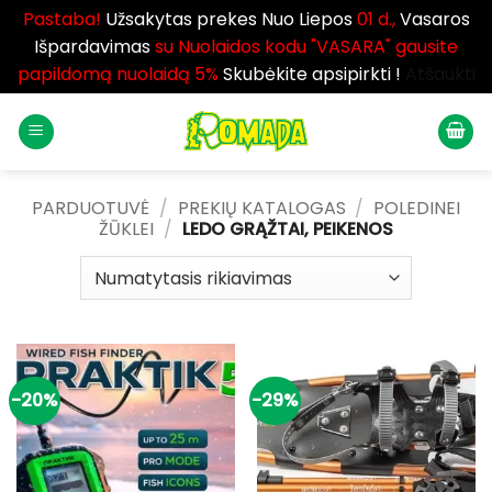
Pastaba!
Užsakytas prekes Nuo Liepos
01 d.,
Vasaros
Išpardavimas
su Nuolaidos kodu "VASARA" gausite
papildomą nuolaidą 5%
Skubėkite apsipirkti !
Atšaukti
Skip
to
content
PARDUOTUVĖ
/
PREKIŲ KATALOGAS
/
POLEDINEI
ŽŪKLEI
/
LEDO GRĄŽTAI, PEIKENOS
-20%
-29%