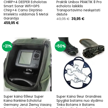
CHIRP+4 DEEPER Echolotas
Praktik Unibox PRAKTIK 8 Pro
Smart Sonar Wifi+GPS
echoloto laikiklis
Chirp+4 Camo Dirptinio
Transportavimo neskęstati
Intelekto valdomas 5 Metai
dėžutė
Garantija
Original
Current
49,95
€
39,95
€
price
price
459,95
€
was:
is:
49,95 €.
39,95 €.
-21%
-50%
Super kaina 69eur Super
Super Kaina 9eur Grandinės
Kaina Rankinė Echolotui
Spygliai batams nuo slydimo
Germany Jenzi Žiemą Vasarą
Tinka Botams ir Batams