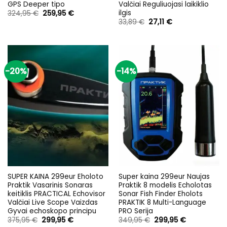
GPS Deeper tipo
Valčiai Reguliuojasi laikiklio
ilgis
Original
Current
324,95
€
259,95
€
price
price
Original
Current
33,89
€
27,11
€
was:
is:
price
price
324,95 €.
259,95 €.
was:
is:
33,89 €.
27,11 €.
-20%
-14%
SUPER KAINA 299eur Eholoto
Super kaina 299eur Naujas
Praktik Vasarinis Sonaras
Praktik 8 modelis Echolotas
keitiklis PRACTICAL Echovisor
Sonar Fish Finder Eholots
Valčiai Live Scope Vaizdas
PRAKTIK 8 Multi-Language
Gyvai echoskopo principu
PRO Serija
Original
Current
Original
Current
375,95
€
299,95
€
349,95
€
299,95
€
price
price
price
price