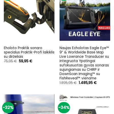
Eholoto Praktik sonaro
Naujas Echolotas Eagle Eye™
specialus Praktik-Profi laikiklis
9” & Worldwide Base Map
su dirželiais
Live Lowrance Transducer su
integruota Ypatingai
Original
Current
75,95
€
59,95
€
price
price
sufokusuotas gyvas sonaras
was:
is:
sujungiamas su CHIRP ir
75,95 €.
59,95 €.
DownScan Imaging™ su
FishReveal™ viename
Original
Current
1.895,95
€
1.485,95
€
price
price
was:
is:
1.895,95 €.
1.485,95 €
-32%
-34%