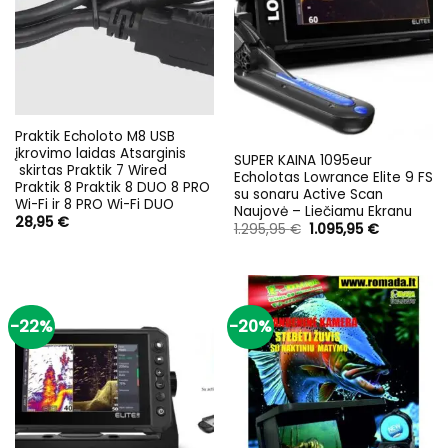
Praktik Echoloto M8 USB
įkrovimo laidas Atsarginis
SUPER KAINA 1095eur
skirtas Praktik 7 Wired
Echolotas Lowrance Elite 9 FS
Praktik 8 Praktik 8 DUO 8 PRO
su sonaru Active Scan
Wi-Fi ir 8 PRO Wi-Fi DUO
Naujovė – Liečiamu Ekranu
28,95
€
Original
Current
1.295,95
€
1.095,95
€
price
price
was:
is:
1.295,95 €.
1.095,95 €
-22%
-20%