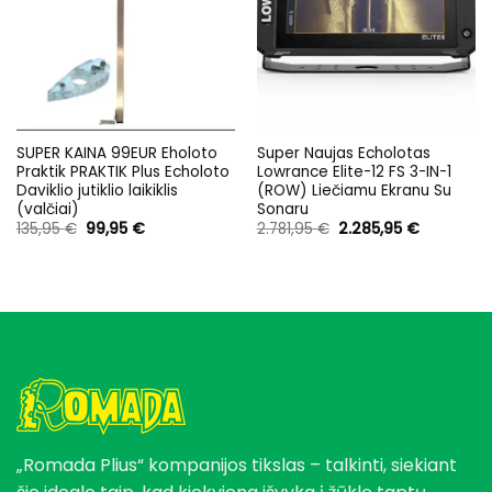
SUPER KAINA 99EUR Eholoto
Super Naujas Echolotas
Praktik PRAKTIK Plus Echoloto
Lowrance Elite-12 FS 3-IN-1
Daviklio jutiklio laikiklis
(ROW) Liečiamu Ekranu Su
(valčiai)
Sonaru
Original
Current
Original
Current
135,95
€
99,95
€
2.781,95
€
2.285,95
€
price
price
price
price
was:
is:
was:
is:
135,95 €.
99,95 €.
2.781,95 €.
2.285,95 €
„Romada Plius“ kompanijos tikslas – talkinti, siekiant