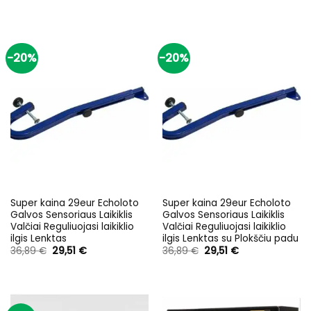
was:
is:
was:
is:
375,95 €.
299,95 €.
349,95 €.
299,95 €.
-20%
-20%
Super kaina 29eur Echoloto
Super kaina 29eur Echoloto
Galvos Sensoriaus Laikiklis
Galvos Sensoriaus Laikiklis
Valčiai Reguliuojasi laikiklio
Valčiai Reguliuojasi laikiklio
ilgis Lenktas
ilgis Lenktas su Plokščiu padu
Original
Current
Original
Current
36,89
€
29,51
€
36,89
€
29,51
€
price
price
price
price
was:
is:
was:
is:
36,89 €.
29,51 €.
36,89 €.
29,51 €.