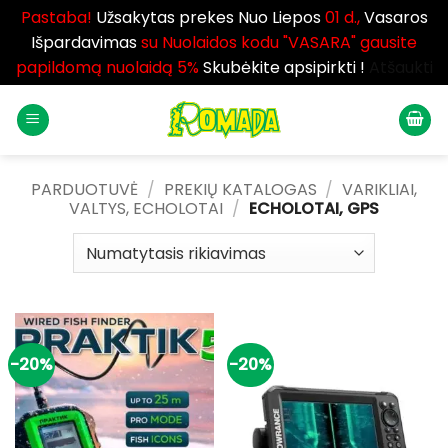
Pastaba!
Užsakytas prekes Nuo Liepos
01 d.,
Vasaros
Išpardavimas
su Nuolaidos kodu "VASARA" gausite
papildomą nuolaidą 5%
Skubėkite apsipirkti !
Atšaukti
Skip
to
content
PARDUOTUVĖ
/
PREKIŲ KATALOGAS
/
VARIKLIAI,
VALTYS, ECHOLOTAI
/
ECHOLOTAI, GPS
-20%
-20%