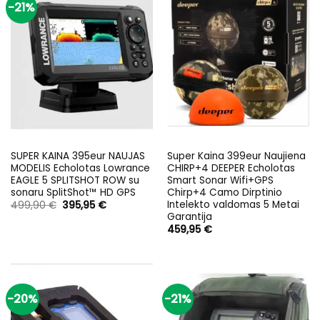
-21%
SUPER KAINA 395eur NAUJAS
Super Kaina 399eur Naujiena
MODELIS Echolotas Lowrance
CHIRP+4 DEEPER Echolotas
EAGLE 5 SPLITSHOT ROW su
Smart Sonar Wifi+GPS
sonaru SplitShot™ HD GPS
Chirp+4 Camo Dirptinio
Intelekto valdomas 5 Metai
Original
Current
499,90
€
395,95
€
price
price
Garantija
was:
is:
459,95
€
499,90 €.
395,95 €.
-20%
-21%