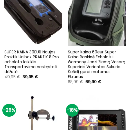
SUPER KAINA 39EUR Naujas
Super kaina 69eur Super
Praktik Unibox PRAKTIK 8 Pro
Kaina Rankinė Echolotui
echoloto laikiklis
Germany Jenzi Žiemą Vasarą
Transportavimo neskęstati
Superinis Variantas Sukuria
dėžutė
Šešėlį gerai matomas
Ekranas
Original
Current
49,95
€
39,95
€
price
price
Original
Current
88,99
€
69,90
€
was:
is:
price
price
49,95 €.
39,95 €.
was:
is:
88,99 €.
69,90 €.
-26%
-18%