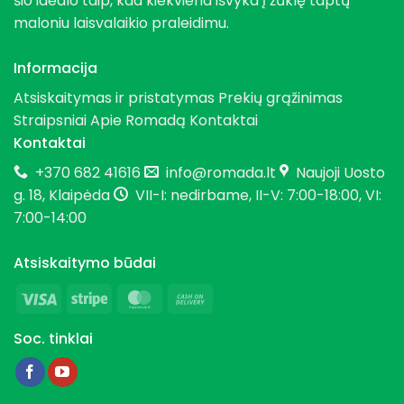
šio idealo taip, kad kiekviena išvyka į žūklę taptų
maloniu laisvalaikio praleidimu.
Informacija
Atsiskaitymas ir pristatymas
Prekių grąžinimas
Straipsniai
Apie Romadą
Kontaktai
Kontaktai
+370 682 41616
info@romada.lt
Naujoji Uosto
g. 18, Klaipėda
VII-I: nedirbame, II-V: 7:00-18:00, VI:
7:00-14:00
Atsiskaitymo būdai
Visa
Stripe
MasterCard
Cash
On
Soc. tinklai
Delivery