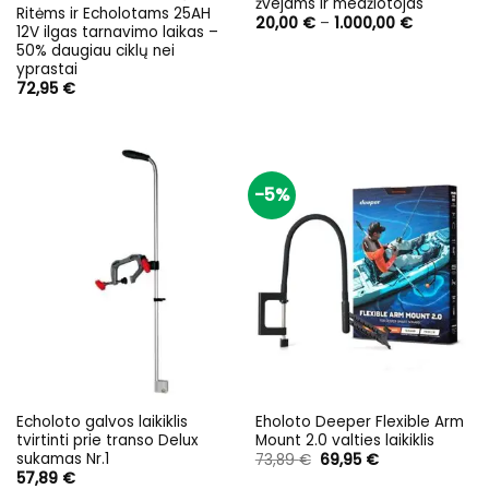
žvejams ir medžiotojas
Ritėms ir Echolotams 25AH
Price
20,00
€
–
1.000,00
€
12V ilgas tarnavimo laikas –
range:
50% daugiau ciklų nei
20,00 €
through
yprastai
1.000,00 €
72,95
€
-5%
Echoloto galvos laikiklis
Eholoto Deeper Flexible Arm
tvirtinti prie transo Delux
Mount 2.0 valties laikiklis
sukamas Nr.1
Original
Current
73,89
€
69,95
€
price
price
57,89
€
was:
is: