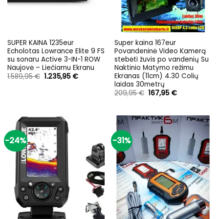
SUPER KAINA 1235eur
Super kaina 167eur
Echolotas Lowrance Elite 9 FS
Povandeninė Video Kamerą
su sonaru Active 3-IN-1 ROW
stebėti žuvis po vandenių Su
Naujovė – Liečiamu Ekranu
Naktinio Matymo režimu
Ekranas (11cm) 4.30 Colių
Original
Current
1.589,95
€
1.235,95
€
price
price
laidas 30metrų
was:
is:
Original
Current
209,95
€
167,95
€
1.589,95 €.
1.235,95 €.
price
price
was:
is:
209,95 €.
167,95 €.
-24%
-31%