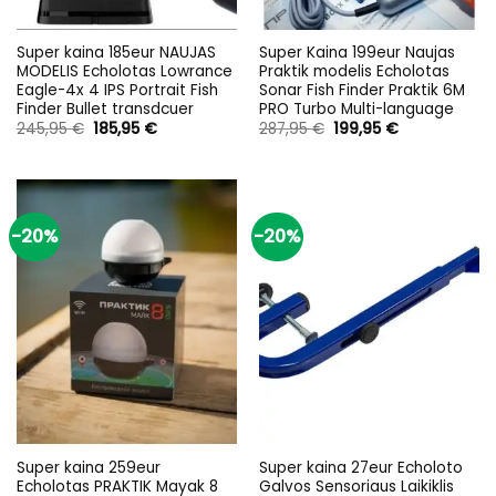
Super kaina 185eur NAUJAS
Super Kaina 199eur Naujas
MODELIS Echolotas Lowrance
Praktik modelis Echolotas
Eagle-4x 4 IPS Portrait Fish
Sonar Fish Finder Praktik 6M
Finder Bullet transdcuer
PRO Turbo Multi-language
Original
Current
Original
Current
245,95
€
185,95
€
287,95
€
199,95
€
price
price
price
price
was:
is:
was:
is:
245,95 €.
185,95 €.
287,95 €.
199,95 €.
-20%
-20%
Super kaina 259eur
Super kaina 27eur Echoloto
Echolotas PRAKTIK Mayak 8
Galvos Sensoriaus Laikiklis