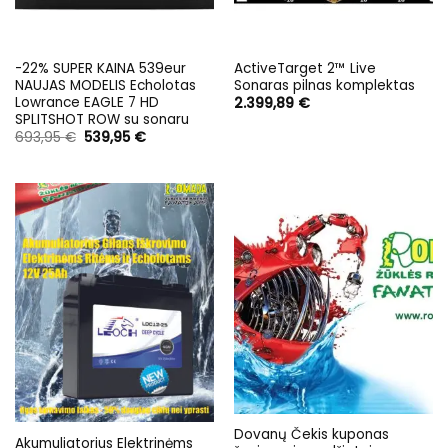
-22% SUPER KAINA 539eur
ActiveTarget 2™ Live
NAUJAS MODELIS Echolotas
Sonaras pilnas komplektas
Lowrance EAGLE 7 HD
2.399,89
€
SPLITSHOT ROW su sonaru
Original
Current
693,95
€
539,95
€
price
price
was:
is:
693,95 €.
539,95 €.
Dovanų Čekis kuponas
Akumuliatorius Elektrinėms