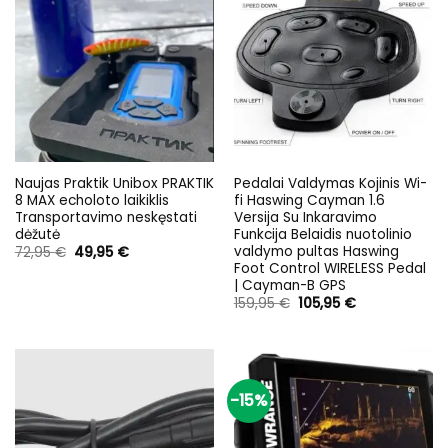
Naujas Praktik Unibox PRAKTIK
Pedalai Valdymas Kojinis Wi-
8 MAX echoloto laikiklis
fi Haswing Cayman 1.6
Transportavimo neskęstati
Versija Su Inkaravimo
dėžutė
Funkcija Belaidis nuotolinio
valdymo pultas Haswing
Original
Current
72,95
€
49,95
€
price
price
Foot Control WIRELESS Pedal
was:
is:
| Cayman-B GPS
72,95 €.
49,95 €.
Original
Current
159,95
€
105,95
€
price
price
was:
is:
159,95 €.
105,95 €.
-15%