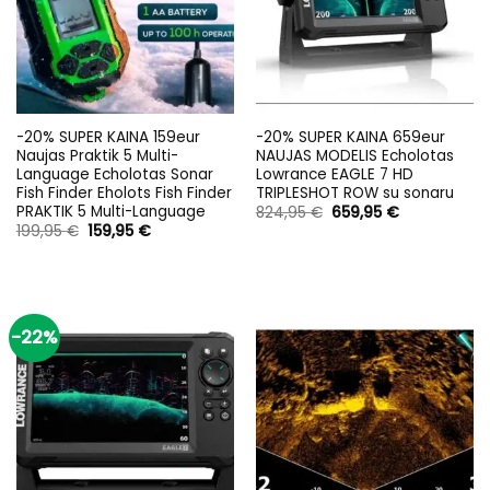
-20% SUPER KAINA 159eur
-20% SUPER KAINA 659eur
Naujas Praktik 5 Multi-
NAUJAS MODELIS Echolotas
Language Echolotas Sonar
Lowrance EAGLE 7 HD
Fish Finder Eholots Fish Finder
TRIPLESHOT ROW su sonaru
PRAKTIK 5 Multi-Language
Original
Current
824,95
€
659,95
€
price
price
Original
Current
199,95
€
159,95
€
was:
is:
price
price
824,95 €.
659,95 €.
was:
is:
199,95 €.
159,95 €.
-22%