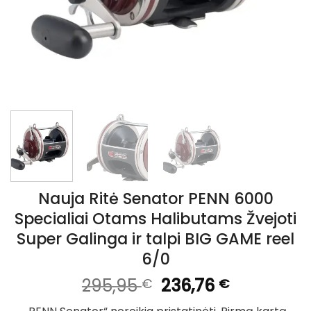
Nauja Ritė Senator PENN 6000
Specialiai Otams Halibutams Žvejoti
Super Galinga ir talpi BIG GAME reel
6/0
Original
Current
295,95
236,76
€
€
price
price