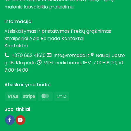
maloniu laisvalaikio praleidimu.
Informacija
Atsiskaitymas ir pristatymas
Prekių grąžinimas
Straipsniai
Apie Romadą
Kontaktai
Kontaktai
+370 682 41616
info@romada.lt
Naujoji Uosto
g. 18, Klaipėda
VII-I: nedirbame, II-V: 7:00-18:00, VI:
7:00-14:00
Atsiskaitymo būdai
Visa
Stripe
MasterCard
Cash
On
Soc. tinklai
Delivery