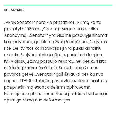
APRAŠYMAS
„PENN Senator“ nereikia pristatinėti. Pirmą kartą
pristatyta 1936 m., „Senator“ serija atlaikė laiko
išbandymą. „Senator“ yra visame pasaulyje žinoma
kaip universali, gerbiama žvaigždės jūrinės žvejybos
ritė. Dėl tvirtos konstrukcijos ji yra puikiu darbiniu
arkliuku žvejybai atviroje jūroje, pasiekusi daugiau
IGFA didžiųjų žuvų pasaulio rekordų nei bet kuri kita
ritė šioje pramonės šakoje. Sukurta kaip žemos
pavaros gervė, „Senator“ gali ištraukti bet ką nuo
dugno. HT-100 stabdžių poveržlės užtikrina pastovų
pasipriešinimą esant didelėms apkrovoms.
Nerūdijančio plieno rėmo žiedai padidina tvirtumą ir
apsaugo rėmą nuo deformacijos.