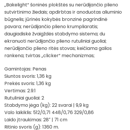
„Bakelight“ šoninės plokštės su nerūdijančio plieno
sutvirtinimo žiedais; apdirbtas ir anoduotas aliuminio
būgnelis; jūrinės kokybės bronzinė pagrindinė
pavara; nerūdijančio plieno krumpliaratis;
daugiadiskė žvaigždės stabdymo sistema; du
ekranuoti nerūdijančio plieno rutuliniai guoliai;
nerūdijančio plieno ritės stovas; keičiama galios
rankena; tvirtas „clicker“ mechanizmas;
Gamintojas: Penas
Siuntos svoris: 1,36 kg
Prekės svoris: 1,36 kg
Vertimas: 2.9:1
Rutuliniai guoliai: 2
Stabdymo jėga (kg): 22 svarai | 9,9 kg
Valo laikiklis: 512/0,71 448/0,76 329/0,86
Laido įtraukimas: 28″ | 71 cm
Ritinio svoris (g): 1360 m.