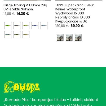
Blizgė Trolling V 130mm 29g
-63% Super Kaina 69eur
UV-efektu Salmon
Kelnės Waterproof
Wychwood 15.000
Original
Current
17,89
€
14,30
€
price
price
Nepralyjančios 10.000
was:
is:
Kvepuojančios iš UK
17,89 €.
14,30 €.
Original
Current
189,89
€
69,90
€
price
price
was:
is:
189,89 €.
69,90 €.
„Romada Plius“ kompanijos tikslas – talkinti, siekiant
šio idealo taip, kad kiekviena išvyka į žūklę taptų