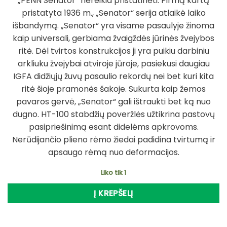
„PENN Senator“ nereikia pristatinėti. Pirmą kartą
was:
is:
pristatyta 1936 m., „Senator“ serija atlaikė laiko
295,95 €.
236,76 €.
išbandymą. „Senator“ yra visame pasaulyje žinoma
kaip universali, gerbiama žvaigždės jūrinės žvejybos
ritė. Dėl tvirtos konstrukcijos ji yra puikiu darbiniu
arkliuku žvejybai atviroje jūroje, pasiekusi daugiau
IGFA didžiųjų žuvų pasaulio rekordų nei bet kuri kita
ritė šioje pramonės šakoje. Sukurta kaip žemos
pavaros gervė, „Senator“ gali ištraukti bet ką nuo
dugno. HT-100 stabdžių poveržlės užtikrina pastovų
pasipriešinimą esant didelėms apkrovoms.
Nerūdijančio plieno rėmo žiedai padidina tvirtumą ir
apsaugo rėmą nuo deformacijos.
Liko tik 1
Į KREPŠELĮ