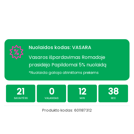
Nuolaidos kodas: VASARA
Vasaros išpardavimas Romadoje
prasidėjo Papildomai 5% nuolaidą
*Nuolaida galioja atrinktoms prekėms
21
0
12
38
SAVAITĖSS
VALANDAS
MIN
SEC
Produkto kodas:
601187312