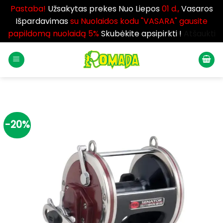
Pastaba!
Užsakytas prekes Nuo Liepos
01 d.,
Vasaros
Išpardavimas
su Nuolaidos kodu "VASARA" gausite
papildomą nuolaidą 5%
Skubėkite apsipirkti !
Atšaukti
Skip
to
content
-20%