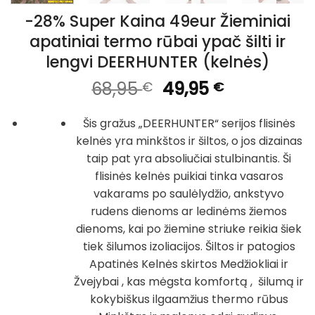
-28% Super Kaina 49eur Žieminiai
apatiniai termo rūbai ypač šilti ir
lengvi DEERHUNTER (kelnės)
Original
Current
68,95
49,95
€
€
price
price
was:
is:
Šis gražus „DEERHUNTER“ serijos flisinės
68,95 €.
49,95 €.
kelnės yra minkštos ir šiltos, o jos dizainas
taip pat yra absoliučiai stulbinantis. Ši
flisinės kelnės puikiai tinka vasaros
vakarams po saulėlydžio, ankstyvo
rudens dienoms ar ledinėms žiemos
dienoms, kai po žiemine striuke reikia šiek
tiek šilumos izoliacijos. Šiltos ir patogios
Apatinės Kelnės skirtos Medžiokliai ir
Žvejybai , kas mėgsta komfortą , šilumą ir
kokybiškus ilgaamžius thermo rūbus