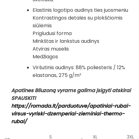
Elastinis logotipo audinys ties juosmeniu
Kontrastingos detalės su plokščiomis
siūlėmis
Prigludusi forma
Minkštas ir lankstus audinys
Atviras muselis
Medžiagos
Viršutinis audinys: 88% poliesteris / 12%
elastanas, 275 g/m²
Apatines Bliuzoną vyrams galima įsigyti atskirai
SPAUSKITI
https://romada.lt/parduotuve/apatiniai-rubai-
virsus-vyriski-dzemperiai-zieminiai-thermo-
rubai/
S
XL
3XL