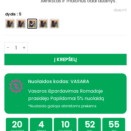
.Minkštas ir malonus odai audinys .
IŠVALYTI
: S
dydis
produkto kiekis: -28% Super Kaina 49eur Žieminiai apatinia
Į KREPŠELĮ
Nuolaidos kodas: VASARA
Vasaros išpardavimas Romadoje
prasidėjo Papildomai 5% nuolaidą
*Nuolaida galioja atrinktoms prekėms
20
4
10
52
54