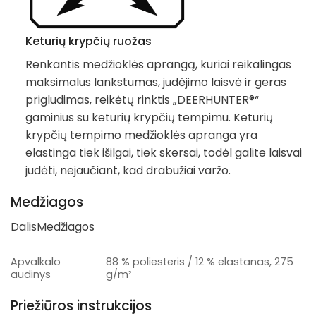
Keturių krypčių ruožas
Renkantis medžioklės aprangą, kuriai reikalingas
maksimalus lankstumas, judėjimo laisvė ir geras
prigludimas, reikėtų rinktis „DEERHUNTER®“
gaminius su keturių krypčių tempimu. Keturių
krypčių tempimo medžioklės apranga yra
elastinga tiek išilgai, tiek skersai, todėl galite laisvai
judėti, nejaučiant, kad drabužiai varžo.
Medžiagos
Dalis
Medžiagos
Apvalkalo
88 % poliesteris / 12 % elastanas, 275
audinys
g/m²
Priežiūros instrukcijos