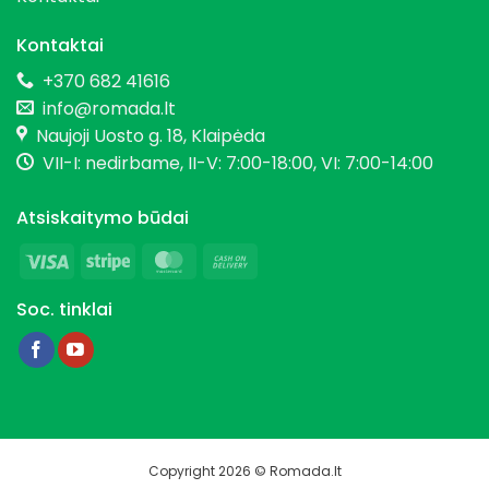
Kontaktai
+370 682 41616
info@romada.lt
Naujoji Uosto g. 18, Klaipėda
VII-I: nedirbame, II-V: 7:00-18:00, VI: 7:00-14:00
Atsiskaitymo būdai
Visa
Stripe
MasterCard
Cash
On
Soc. tinklai
Delivery
Copyright 2026 © Romada.lt