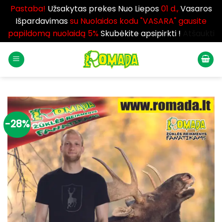
Pastaba!
Užsakytas prekes Nuo Liepos
01 d.,
Vasaros
Išpardavimas
su Nuolaidos kodu "VASARA" gausite
papildomą nuolaidą 5%
Skubėkite apsipirkti !
Atšaukti
Skip
to
content
-28%