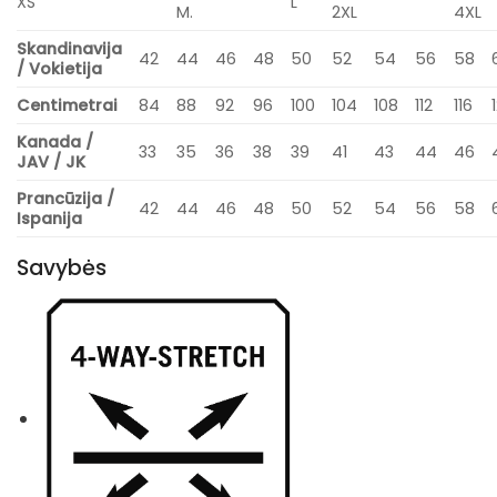
XS
L
M.
2XL
4XL
Skandinavija
42
44
46
48
50
52
54
56
58
/ Vokietija
Centimetrai
84
88
92
96
100
104
108
112
116
Kanada /
33
35
36
38
39
41
43
44
46
JAV / JK
Prancūzija /
42
44
46
48
50
52
54
56
58
Ispanija
Savybės