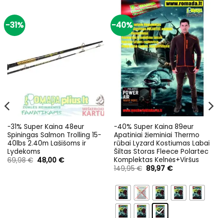
-31%
-40%
-31% Super Kaina 48eur
-40% Super Kaina 89eur
Spiningas Salmon Trolling 15-
Apatiniai žieminiai Thermo
40lbs 2.40m Lašišoms ir
rūbai Lyzard Kostiumas Labai
Lydekoms
Šiltas Storas Fleece Polartec
Komplektas Kelnės+Viršus
Original
Current
69,98
€
48,00
€
price
price
Original
Current
149,95
€
89,97
€
was:
is:
price
price
69,98 €.
48,00 €.
was:
is:
149,95 €.
89,97 €.