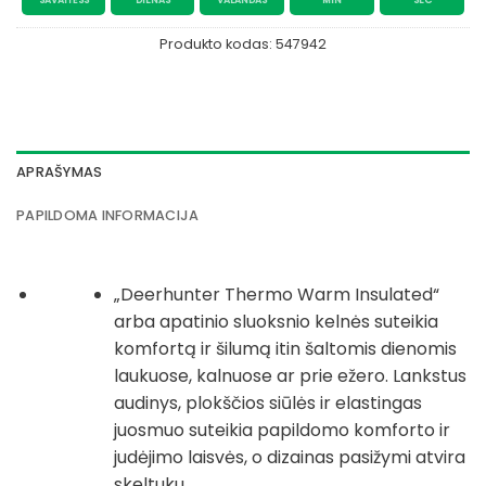
SAVAITĖSS
DIENAS
VALANDAS
MIN
SEC
Produkto kodas:
547942
APRAŠYMAS
PAPILDOMA INFORMACIJA
„Deerhunter Thermo Warm Insulated“
arba apatinio sluoksnio kelnės suteikia
komfortą ir šilumą itin šaltomis dienomis
laukuose, kalnuose ar prie ežero. Lankstus
audinys, plokščios siūlės ir elastingas
juosmuo suteikia papildomo komforto ir
judėjimo laisvės, o dizainas pasižymi atvira
skeltuku.