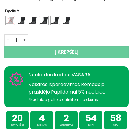
Dydis 2
produkto kiekis: -30% Super Kaina 59eur Botai trumpi N
Į KREPŠELĮ
Nuolaidos kodas: VASARA
Vasaros išpardavimas Romadoje
prasidėjo Papildomai 5% nuolaidą
*Nuolaida galioja atrinktoms prekėms
20
4
2
54
57
SAVAITĖSS
DIENAS
VALANDAS
MIN
SEC