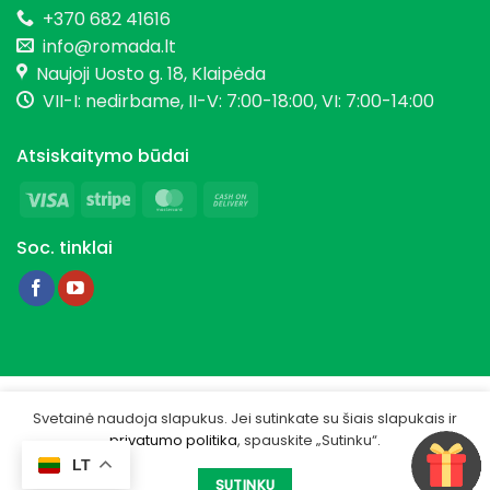
+370 682 41616
info@romada.lt
Naujoji Uosto g. 18, Klaipėda
VII-I: nedirbame, II-V: 7:00-18:00, VI: 7:00-14:00
Atsiskaitymo būdai
Visa
Stripe
MasterCard
Cash
On
Soc. tinklai
Delivery
Copyright 2026 © Romada.lt
Svetainė naudoja slapukus. Jei sutinkate su šiais slapukais ir
privatumo politika
, spauskite „Sutinku“.
Privatumo politika
LT
Sukurta -
IGSME.COM
SUTINKU