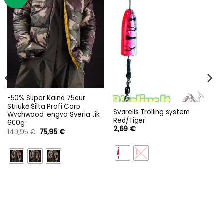
-50% Super Kaina 75eur
Striukė Šilta Profi Carp
Svarelis Trolling system
Wychwood lengva Sveria tik
Red/Tiger
600g
2,69
€
Original
Current
149,95
€
75,95
€
price
price
was:
is:
149,95 €.
75,95 €.