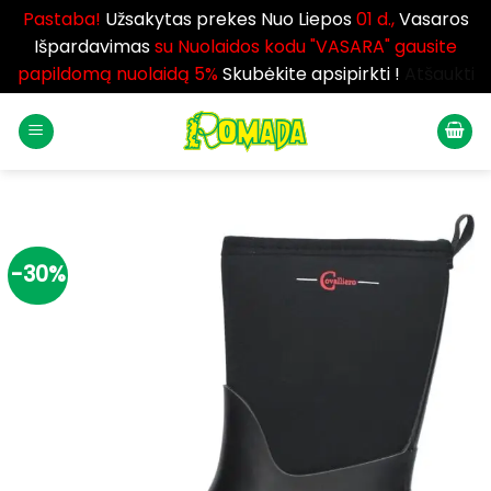
Pastaba!
Užsakytas prekes Nuo Liepos
01 d.,
Vasaros
Išpardavimas
su Nuolaidos kodu "VASARA" gausite
papildomą nuolaidą 5%
Skubėkite apsipirkti !
Atšaukti
Skip
to
content
-30%