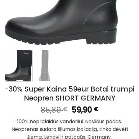
-30% Super Kaina 59eur Botai trumpi
Neopren SHORT GERMANY
Original
Current
85,89
59,90
€
€
price
price
100% nepralaidūs vandeniui. Neslidus padas.
was:
is:
Neoprenas sudaro
šilumos izoliaciją, tinka dėvėti
85,89 €.
59,90 €.
žiemą.
Lengvi ir patogūs. Germany.