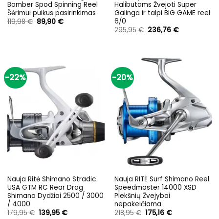
Bomber Spod Spinning Reel
Halibutams Žvejoti Super
Šėrimui puikus pasirinkimas
Galinga ir talpi BIG GAME reel
6/0
Original
Current
119,98
€
89,90
€
price
price
Original
Current
295,95
€
236,76
€
was:
is:
price
price
119,98 €.
89,90 €.
was:
is:
295,95 €.
236,76 €.
-22%
-20%
Nauja Ritė Shimano Stradic
Nauja RITĖ Surf Shimano Reel
USA GTM RC Rear Drag
Speedmaster 14000 XSD
Shimano Dydžiai 2500 / 3000
Plekšnių Žvejybai
/ 4000
nepakeičiama
Original
Current
Original
Current
179,95
€
139,95
€
218,95
€
175,16
€
price
price
price
price