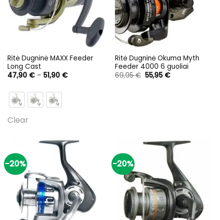
Ritė Dugninė MAXX Feeder
Ritė Dugninė Okuma Myth
Long Cast
Feeder 4000 6 guoliai
Price
Original
Current
47,90
€
–
51,90
€
69,95
€
55,95
€
range:
price
price
47,90 €
was:
is:
through
69,95 €.
55,95 €.
51,90 €
-20%
-20%