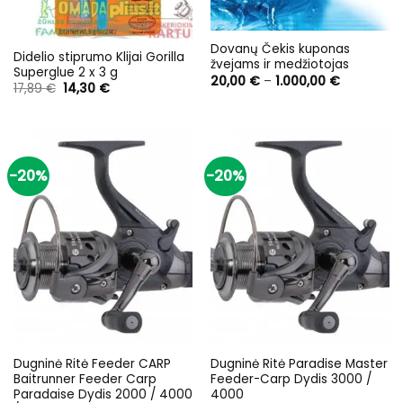
Dovanų Čekis kuponas
Didelio stiprumo Klijai Gorilla
žvejams ir medžiotojas
Superglue 2 x 3 g
Price
20,00
€
–
1.000,00
€
Original
Current
17,89
€
14,30
€
range:
price
price
20,00 €
was:
is:
through
17,89 €.
14,30 €.
1.000,00 €
-20%
-20%
Dugninė Ritė Feeder CARP
Dugninė Ritė Paradise Master
Baitrunner Feeder Carp
Feeder-Carp Dydis 3000 /
Paradaise Dydis 2000 / 4000
4000