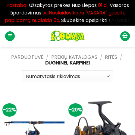
Pastaba!
Užsakytas prekes Nuo Liepos
01 d.,
Vasaros
Išpardavimas
su Nuolaidos kodu "VASARA" gausite
papildomą nuolaidą 5%
Skubėkite apsipirkti !
Atšaukti
Skip
to
content
PARDUOTUVĖ
/
PREKIŲ KATALOGAS
/
RITĖS
/
DUGNINEI, KARPINEI
-22%
-20%