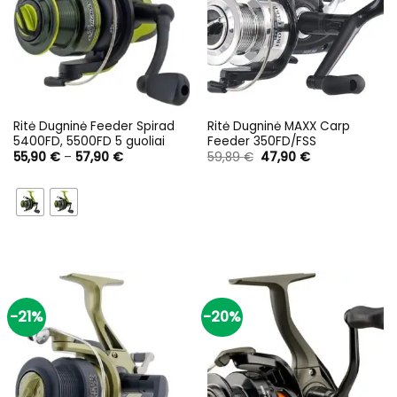
Ritė Dugninė Feeder Spirad
Ritė Dugninė MAXX Carp
5400FD, 5500FD 5 guoliai
Feeder 350FD/FSS
Price
Original
Current
55,90
€
–
57,90
€
59,89
€
47,90
€
range:
price
price
55,90 €
was:
is:
through
59,89 €.
47,90 €.
57,90 €
-21%
-20%