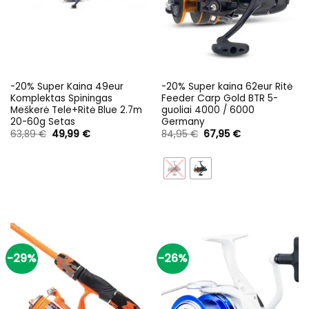
-20% Super Kaina 49eur
-20% Super kaina 62eur Ritė
Komplektas Spiningas
Feeder Carp Gold BTR 5-
Meškerė Tele+Ritė Blue 2.7m
guoliai 4000 / 6000
20-60g Setas
Germany
Original
Current
Original
Current
63,89
€
49,99
€
84,95
€
67,95
€
price
price
price
price
was:
is:
was:
is:
63,89 €.
49,99 €.
84,95 €.
67,95 €.
-29%
-26%