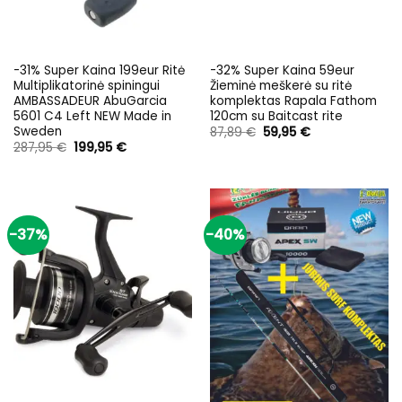
-31% Super Kaina 199eur Ritė
-32% Super Kaina 59eur
Multiplikatorinė spiningui
Žieminė meškerė su ritė
AMBASSADEUR AbuGarcia
komplektas Rapala Fathom
5601 C4 Left NEW Made in
120cm su Baitcast rite
Sweden
Original
Current
87,89
€
59,95
€
price
price
Original
Current
287,95
€
199,95
€
was:
is:
price
price
87,89 €.
59,95 €.
was:
is:
287,95 €.
199,95 €.
-37%
-40%