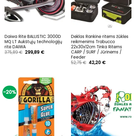
Daiwa Ritė BALLISTIC 3000D
Dėklas Rankinė ritėms žūklės
MQ LT Aukštųjų technologijų
reikmenims Trabucco
ritė DAIWA
22x30x12cm Tinka Ritėms
CARP / SURF / Jūrinėms /
Original
Current
375,89
€
299,89
€
price
price
Feeder
was:
is:
Original
Current
52,75
€
42,20
€
375,89 €.
299,89 €.
price
price
was:
is:
52,75 €.
42,20 €.
-20%