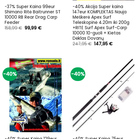
-37% Super Kaina 99eur
-40% Akcija Super kaina
Shimano Ritė Baitrunner ST
147eur KOMPLEKTAS Nauja
10000 RB Rear Drag Carp
Meškerė Apex Surf
Feeder
Teleskopinė 4.20m iki 200g
+RITĖ Surf Apex Surf-Carp
Original
Current
158,99
€
99,99
€
price
price
10000 10-guoli + Kietas
was:
is:
Dėklas Dovanų
158,99 €.
99,99 €.
Original
Current
247,95
€
147,95
€
price
price
was:
is:
247,95 €.
147,95 €.
-40%
-40%
-40% Super Kaina 129eur
-40% Super Kaina 75eur