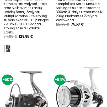
Komplektas žvejybai jūroje
Komplektas Setas Meškerė
arba Velkiavimas Lašišų
Spiningas su ritė ir sistemos
Lydekų Šamų Žvejybai
300cm 3-dalys Užmetimas iki
Multiplikatorinė Ritė Trolling
200g Priekrantės Žvejybai
su valo skaitikliu + Spiningas
Wychwood
2.40m 15-30LBS Magda
Original
Current
125,89
€
75,53
€
price
price
Trolling Lašišai Lydekai
was:
is:
Starkiui
125,89 €.
75,53 €.
Original
Current
217,99
€
129,95
€
price
price
was:
is:
217,99 €.
129,95 €.
-50%
-54%