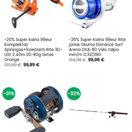
-20% Super kaina 99eur
-26% Super Kaina 99eur Ritė
Komplektas
jūrinė Okuma Distance Surf
Spiningas+Šviečianti Ritė 3D-
Arena DSA-80 Valo talpa
LED 2.40m 20-80g Setas
mm/m 0.33/390
Orange
Original
Current
134,98
€
99,98
€
price
price
Original
Current
139,89
€
99,89
€
was:
is:
price
price
134,98 €.
99,98 €.
was:
is:
139,89 €.
99,89 €.
-31%
-32%