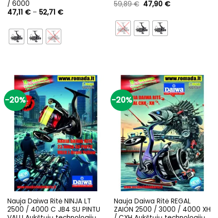
/ 6000
Original
Current
59,89
€
47,90
€
price
price
Price
47,11
€
–
52,71
€
was:
is:
range:
59,89 €.
47,90 €.
47,11 €
through
52,71 €
-20%
-20%
Nauja Daiwa Ritė NINJA LT
Nauja Daiwa Ritė REGAL
2500 / 4000 C JB4 SU PINTU
ZAION 2500 / 3000 / 4000 XH
VALU Aukštųjų technologijų
/ CXH Aukštųjų technologijų