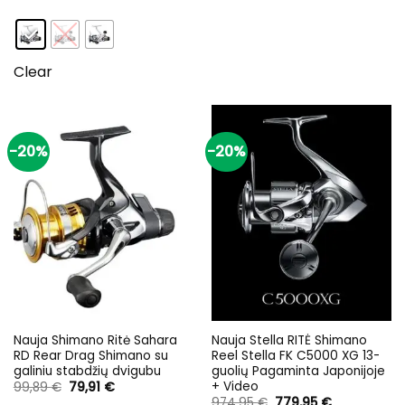
was:
is:
was:
is:
179,95 €.
139,95 €.
218,95 €.
175,16 €.
Clear
-20%
-20%
Nauja Shimano Ritė Sahara
Nauja Stella RITĖ Shimano
RD Rear Drag Shimano su
Reel Stella FK C5000 XG 13-
galiniu stabdžių dvigubu
guolių Pagaminta Japonijoje
+ Video
Original
Current
99,89
€
79,91
€
price
price
Original
Current
974,95
€
779,95
€