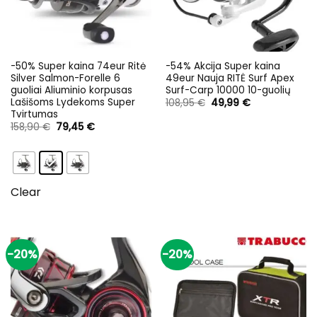
-50% Super kaina 74eur Ritė
-54% Akcija Super kaina
Silver Salmon-Forelle 6
49eur Nauja RITĖ Surf Apex
guoliai Aliuminio korpusas
Surf-Carp 10000 10-guolių
Lašišoms Lydekoms Super
Original
Current
108,95
€
49,99
€
price
price
Tvirtumas
was:
is:
Original
Current
158,90
€
79,45
€
108,95 €.
49,99 €.
price
price
was:
is:
158,90 €.
79,45 €.
Clear
-20%
-20%