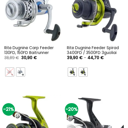
Ritė Dugninė Carp Feeder
Ritė Dugninė Feeder Spirad
130FD, 150FD Baitrunner
3400FD / 3500FD 3guoliai
Original
Current
Price
38,89
€
30,90
€
39,90
€
–
44,70
€
price
price
range:
was:
is:
39,90 €
38,89 €.
30,90 €.
through
44,70 €
-21%
-20%