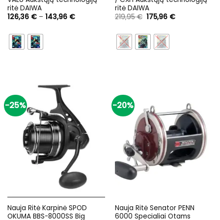
ritė DAIWA
ritė DAIWA
Price
Original
Current
126,36
€
–
143,96
€
219,95
€
175,96
€
range:
price
price
126,36 €
was:
is:
through
219,95 €.
175,96 €.
143,96 €
-25%
-20%
Nauja Ritė Karpinė SPOD
Nauja Ritė Senator PENN
OKUMA BBS-8000SS Big
6000 Specialiai Otams