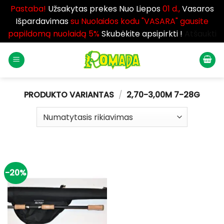
Pastaba!
Užsakytas prekes Nuo Liepos
01 d.,
Vasaros
Išpardavimas
su Nuolaidos kodu "VASARA" gausite
papildomą nuolaidą 5%
Skubėkite apsipirkti !
Atšaukti
Skip
to
content
PRODUKTO VARIANTAS
/
2,70­-3,00M 7-­28G
-20%