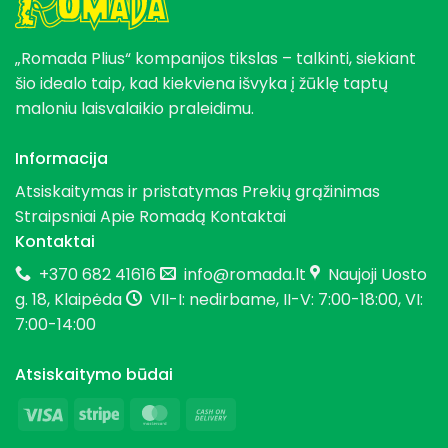
„Romada Plius“ kompanijos tikslas – talkinti, siekiant
šio idealo taip, kad kiekviena išvyka į žūklę taptų
maloniu laisvalaikio praleidimu.
Informacija
Atsiskaitymas ir pristatymas
Prekių grąžinimas
Straipsniai
Apie Romadą
Kontaktai
Kontaktai
+370 682 41616
info@romada.lt
Naujoji Uosto
g. 18, Klaipėda
VII-I: nedirbame, II-V: 7:00-18:00, VI:
7:00-14:00
Atsiskaitymo būdai
Visa
Stripe
MasterCard
Cash
On