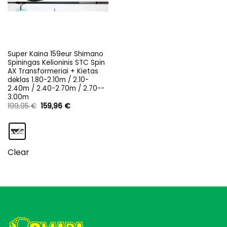
Super Kaina 159eur Shimano
Spiningas Kelioninis STC Spin
AX Transformeriai + Kietas
dėklas 1.80-2.10m / 2.10-
2.40m / 2.40-2.70m / 2.70-­
3.00m
Original
Current
199,95
€
159,96
€
price
price
was:
is:
199,95 €.
159,96 €.
Clear