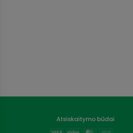
Atsiskaitymo būdai
Visa
Stripe
MasterCard
Cash