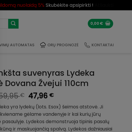
pildomą nuolaidą 5%
Skubėkite apsipirkti !
Atšaukti
0,00
€
VIMŲ AUTOMATAS
ORŲ PROGNOZĖ
KONTAKTAI
nkšta suvenyras Lydeka
ė Dovana Žvejui 110cm
Original
Current
59,95
47,96
€
€
price
price
ydeka yra lydekų (lots. Esox) šeimos atstovė. Ji
was:
is:
kviename gėlame vandenyje ir kai kurių jūrų
59,95 €.
47,96 €.
pasaulyje. Lydekos demonstruoja tipinis pasalų
ą kūną ir maskuojančią spalvą. Lydekos dažniausiai