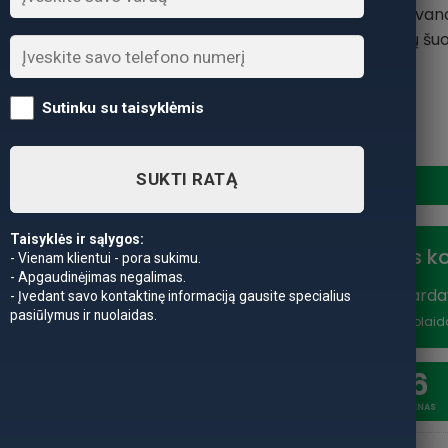
minta žuvimis, mažais vand
savo ekstravagantiškų šuoli
Sutinku su taisyklėmis
produkto kiekis: Žuvytė min
SUKTI RATĄ
Taisyklės ir sąlygos:
Nuolaidos k
- Vienam klientui - pora sukimu.
- Apgaudinėjimas negalimas.
Vasaros išparda
- Įvedant savo kontaktinę informaciją gausite specialius
pasiūlymus ir nuolaidas.
nuolaidą
*Nuolaid
20
6
SAVAITĖSS
DIENAS