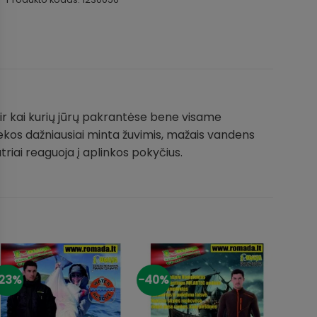
ir kai kurių jūrų pakrantėse bene visame
dekos dažniausiai minta žuvimis, mažais vandens
triai reaguoja į aplinkos pokyčius.
23%
-40%
-20%