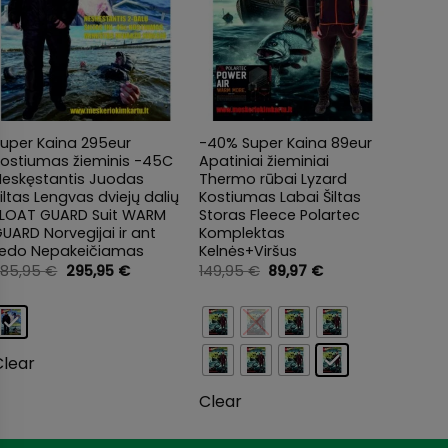
+
Super Kaina 295eur
-40% Super Kaina 89eur
Spini
Kostiumas žieminis -45C
Apatiniai žieminiai
Troll
Neskęstantis Juodas
Thermo rūbai Lyzard
99,0
iltas Lengvas dviejų dalių
Kostiumas Labai Šiltas
FLOAT GUARD Suit WARM
Storas Fleece Polartec
UARD Norvegijai ir ant
Komplektas
Ledo Nepakeičiamas
Kelnės+Viršus
Original
Current
Original
Current
385,95
€
295,95
€
149,95
€
89,97
€
price
price
price
price
was:
is:
was:
is:
385,95 €.
295,95 €.
149,95 €.
89,97 €.
Clear
Clear