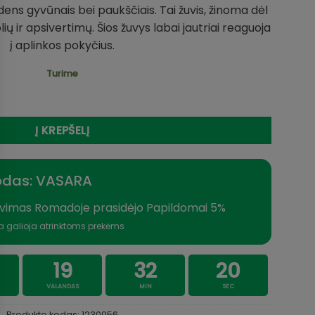
ens gyvūnais bei paukščiais. Tai žuvis, žinoma dėl
ų ir apsivertimų. Šios žuvys labai jautriai reaguoja
į aplinkos pokyčius.
Turime
kšta suvenyras Lydeka Pagalvėlė Dovana Žvejui 110cm
Į KREPŠELĮ
odas: VASARA
vimas Romadoje prasidėjo Papildomai 5%
a galioja atrinktoms prekėms
19
32
19
VALANDAS
MIN
SEC
Produkto kodas:
1230056