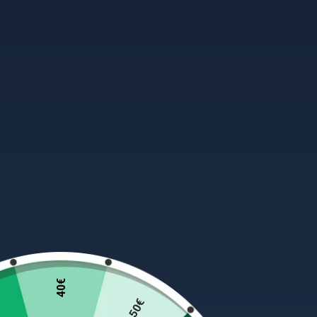
40€
50€