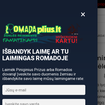
ros Išpardavimas
su Nuolaidos kodu "VASARA" gausite pa
×
i:
AVIMAS
DOVANŲ KUPONAS
DOVANŲ IDĖJOS
PARDA
IŠBANDYK LAIMĘ AR TU
Žuvytė mi
LAIMINGAS ROMADOJE
Pagalvėl
Laimėk Piniginius Prizus arba Romados
dovaną! Įveskite savo duomenis žemiau ir
išbandykite savo laimę mūsų laimingame rate:
Ilgis: 110cm Šiaurinė l
sutinkama beveik kie
pakrantėse bene visame 
plėšrūno bruožus, turi ilg