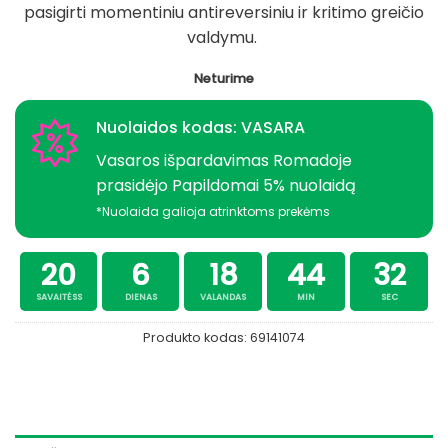
pasigirti momentiniu antireversiniu ir kritimo greičio
valdymu.
Neturime
Nuolaidos kodas: VASARA
Vasaros išpardavimas Romadoje
prasidėjo Papildomai 5% nuolaidą
*Nuolaida galioja atrinktoms prekėms
20
6
18
44
32
SAVAITĖSS
DIENAS
VALANDAS
MIN
SEC
Produkto kodas:
69141074