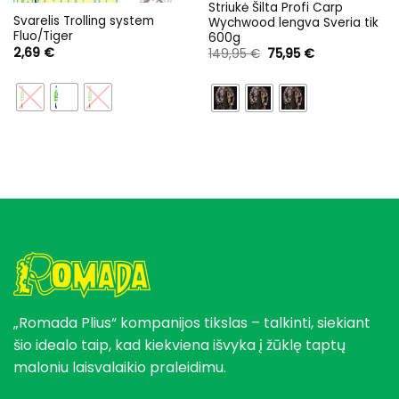
Striukė Šilta Profi Carp
Svarelis Trolling system
Wychwood lengva Sveria tik
Fluo/Tiger
600g
2,69
€
Original
Current
149,95
€
75,95
€
price
price
was:
is:
149,95 €.
75,95 €.
„Romada Plius“ kompanijos tikslas – talkinti, siekiant
šio idealo taip, kad kiekviena išvyka į žūklę taptų
maloniu laisvalaikio praleidimu.