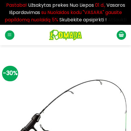
Pastaba!
Užsakytas prekes Nuo Liepos
01 d.,
Vasaros
Išpardavimas
su Nuolaidos kodu "VASARA" gausite
papildomą nuolaidą 5%
Skubėkite apsipirkti !
Atšaukti
Skip
to
content
-30%