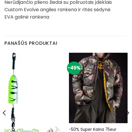
Nerūdijančio plieno žiedai su poliruotais įdėklais
Custom Evolve anglies rankena ir ritės sėdynė
EVA galinė rankena
PANAŠŪS PRODUKTAI
-49%
-50% Super Kaina 75eur