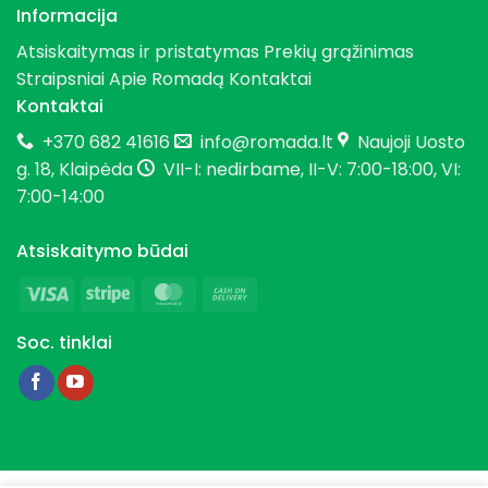
Informacija
Atsiskaitymas ir pristatymas
Prekių grąžinimas
Straipsniai
Apie Romadą
Kontaktai
Kontaktai
+370 682 41616
info@romada.lt
Naujoji Uosto
g. 18, Klaipėda
VII-I: nedirbame, II-V: 7:00-18:00, VI:
7:00-14:00
Atsiskaitymo būdai
Visa
Stripe
MasterCard
Cash
On
Soc. tinklai
Delivery