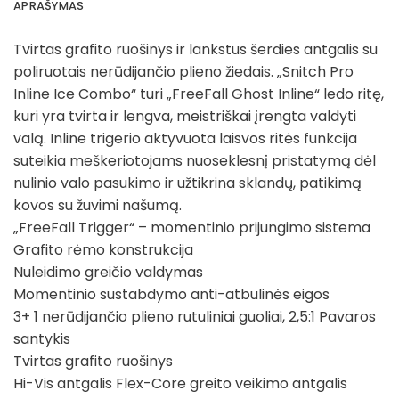
APRAŠYMAS
Tvirtas grafito ruošinys ir lankstus šerdies antgalis su
poliruotais nerūdijančio plieno žiedais. „Snitch Pro
Inline Ice Combo“ turi „FreeFall Ghost Inline“ ledo ritę,
kuri yra tvirta ir lengva, meistriškai įrengta valdyti
valą. Inline trigerio aktyvuota laisvos ritės funkcija
suteikia meškeriotojams nuoseklesnį pristatymą dėl
nulinio valo pasukimo ir užtikrina sklandų, patikimą
kovos su žuvimi našumą.
„FreeFall Trigger“ – momentinio prijungimo sistema
Grafito rėmo konstrukcija
Nuleidimo greičio valdymas
Momentinio sustabdymo anti-atbulinės eigos
3+ 1 nerūdijančio plieno rutuliniai guoliai, 2,5:1 Pavaros
santykis
Tvirtas grafito ruošinys
Hi-Vis antgalis Flex-Core greito veikimo antgalis