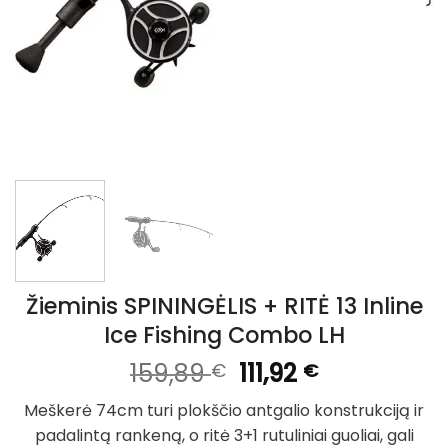
Žieminis SPININGĖLIS + RITĖ 13 Inline
Ice Fishing Combo LH
Original
Current
159,89
111,92
€
€
price
price
Meškerė 74cm turi plokščio antgalio konstrukciją ir
was:
is:
padalintą rankeną, o ritė 3+1 rutuliniai guoliai, gali
159,89 €.
111,92 €.