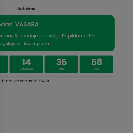
Neturime
odas: VASARA
vimas Romadoje prasidėjo Papildomai 5%
a galioja atrinktoms prekėms
14
35
57
VALANDAS
MIN
SEC
Produkto kodas:
69124150