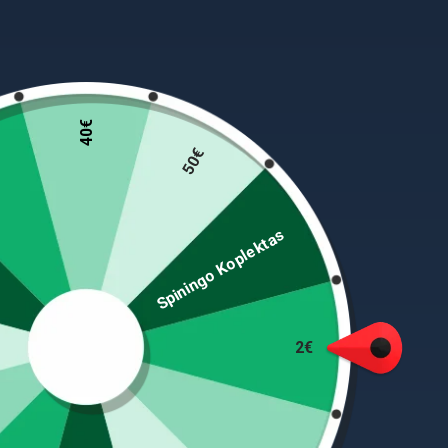
40€
50€
Šiame derinyje yra aukščiausios kokybės ritė. Naud
kombinacijų meškerės turi grafito minkštą rėmą s
Spiningo Koplektas
SPININGĖLIS: 63,5cm LH (ritė kairiai rankai)
Tvirtas grafito ruošinys su lanksčia šerdimi
Nerūdijančio plieno žiedai su poliruotais įdėklais
Aukštos kokybės kamštinė rankena
2€
Ritės savybės:
Grafito rėmo konstrukcija
Integruotas sparnas