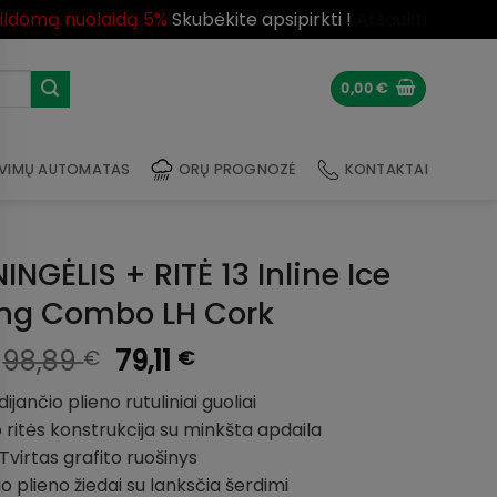
pildomą nuolaidą 5%
Skubėkite apsipirkti !
Atšaukti
0,00
€
VIMŲ AUTOMATAS
ORŲ PROGNOZĖ
KONTAKTAI
INGĖLIS + RITĖ 13 Inline Ice
ing Combo LH Cork
Original
Current
98,89
79,11
€
€
price
price
ijančio plieno rutuliniai guoliai
was:
is:
ritės konstrukcija su minkšta apdaila
98,89 €.
79,11 €.
Tvirtas grafito ruošinys
o plieno žiedai su lanksčia šerdimi