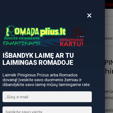
ros Išpardavimas
su Nuolaidos kodu "VASARA" gausite pa
×
i:
AVIMAS
DOVANŲ KUPONAS
DOVANŲ IDĖJOS
PARDA
IŠBANDYK LAIMĘ AR TU
Žieminis SPIN
LAIMINGAS ROMADOJE
Fish
Laimėk Piniginius Prizus arba Romados
dovaną! Įveskite savo duomenis žemiau ir
išbandykite savo laimę mūsų laimingame rate:
5 nerūd
Sudėtinė rėmo 
Nerūdijanči