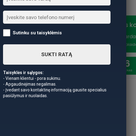
Nuolaidos k
Sutinku su taisyklėmis
Vasaros išparda
nuolaidą
*Nuolaid
SUKTI RATĄ
20
6
SAVAITĖSS
DIENAS
Taisyklės ir sąlygos:
- Vienam klientui - pora sukimu.
- Apgaudinėjimas negalimas.
- Įvedant savo kontaktinę informaciją gausite specialius
pasiūlymus ir nuolaidas.