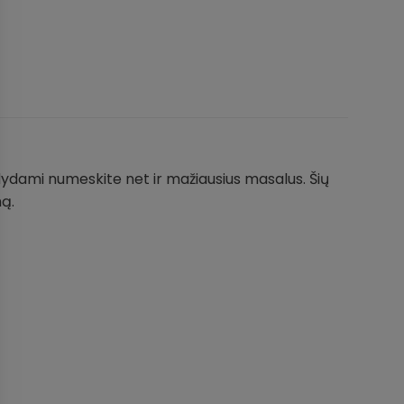
aldydami numeskite net ir mažiausius masalus. Šių
mą.