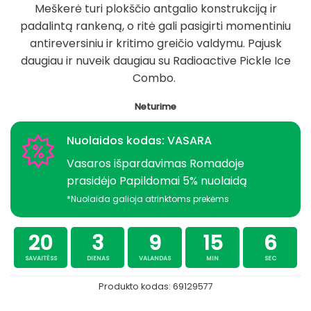
Meškerė turi plokščio antgalio konstrukciją ir
padalintą rankeną, o ritė gali pasigirti momentiniu
antireversiniu ir kritimo greičio valdymu. Pajusk
daugiau ir nuveik daugiau su Radioactive Pickle Ice
Combo.
Neturime
Nuolaidos kodas: VASARA
Vasaros išpardavimas Romadoje
prasidėjo Papildomai 5% nuolaidą
*Nuolaida galioja atrinktoms prekėms
20
3
9
15
6
SAVAITĖSS
DIENAS
VALANDAS
MIN
SEC
Produkto kodas:
69129577