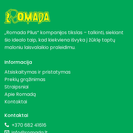
„Romada Plius“ kompanijos tikslas – talkinti, siekiant
šio idealo taip, kad kiekviena išvyka į žūklę taptų
maloniu laisvalaikio praleidimu.
Informacija
Atsiskaitymas ir pristatymas
Prekių grąžinimas
Straipsniai
Apie Romadą
Kontaktai
Kontaktai
+370 682 41616
info@romada.lt