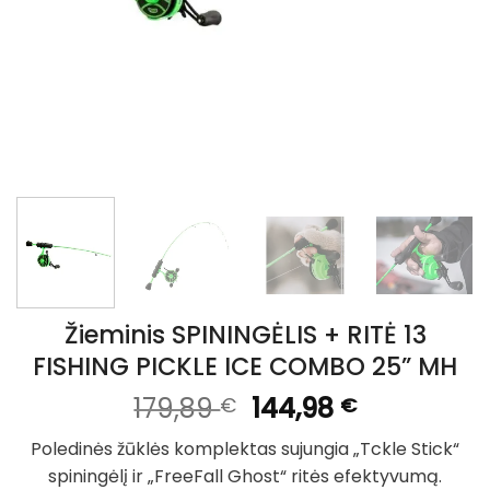
Žieminis SPININGĖLIS + RITĖ 13
FISHING PICKLE ICE COMBO 25” MH
Original
Current
179,89
144,98
€
€
price
price
Poledinės žūklės komplektas sujungia „Tckle Stick“
was:
is:
spiningėlį ir „FreeFall Ghost“ ritės efektyvumą.
179,89 €.
144,98 €.