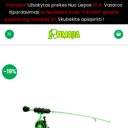
Pastaba!
Užsakytas prekes Nuo Liepos
01 d.,
Vasaros
Išpardavimas
su Nuolaidos kodu "VASARA" gausite
papildomą nuolaidą 5%
Skubėkite apsipirkti !
Atšaukti
Skip
to
content
-19%