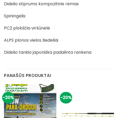
Didelio stiprumo kompozitinis rėmas
Spiningėlis:
PC2 plokščia viršūnėlė
ALPS plonos vielos žiedeliai
Didelio tankio japoniška padalinta rankena
PANAŠŪS PRODUKTAI
-20%
-20%