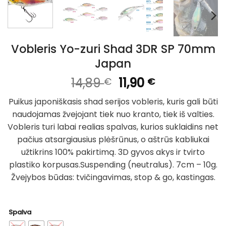
Vobleris Yo-zuri Shad 3DR SP 70mm
Japan
Original
Current
14,89
11,90
€
€
price
price
Puikus japoniškasis shad serijos vobleris, kuris gali būti
was:
is:
naudojamas žvejojant tiek nuo kranto, tiek iš valties.
14,89 €.
11,90 €.
Vobleris turi labai realias spalvas, kurios suklaidins net
pačius atsargiausius plėšrūnus, o aštrūs kabliukai
užtikrins 100% pakirtimą. 3D gyvos akys ir tvirto
plastiko korpusas.Suspending (neutralus). 7cm – 10g.
Žvejybos būdas
:
tvičingavimas, stop & go, kastingas.
Spalva