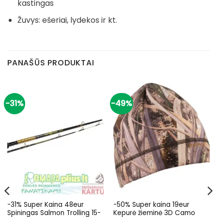
kastingas
Žuvys
:
ešeriai
,
lydekos ir kt.
PANAŠŪS PRODUKTAI
-31%
-49%
-31% Super Kaina 48eur
-50% Super kaina 19eur
Spiningas Salmon Trolling 15-
Kepurė žieminė 3D Camo