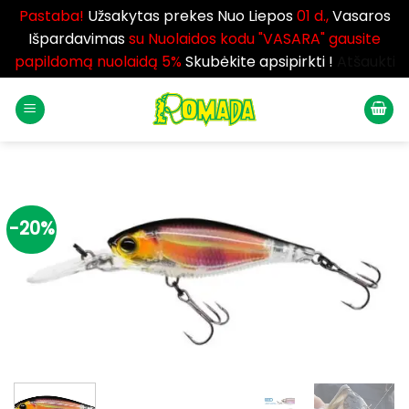
Pastaba!
Užsakytas prekes Nuo Liepos
01 d.,
Vasaros
Išpardavimas
su Nuolaidos kodu "VASARA" gausite
papildomą nuolaidą 5%
Skubėkite apsipirkti !
Atšaukti
Skip
to
content
-20%