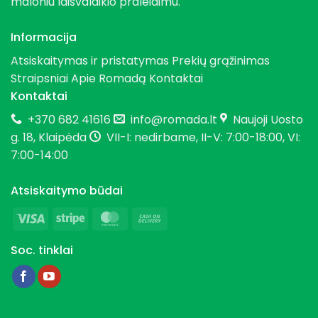
maloniu laisvalaikio praleidimu.
Informacija
Atsiskaitymas ir pristatymas
Prekių grąžinimas
Straipsniai
Apie Romadą
Kontaktai
Kontaktai
+370 682 41616
info@romada.lt
Naujoji Uosto
g. 18, Klaipėda
VII-I: nedirbame, II-V: 7:00-18:00, VI:
7:00-14:00
Atsiskaitymo būdai
Visa
Stripe
MasterCard
Cash
On
Soc. tinklai
Delivery