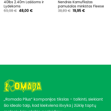
40lbs 2.40m Lašišoms ir
Nendrės Kamufliažas
Lydekoms
pamušalas minkštas Fleese
Original
Current
Original
Current
69,98
€
48,00
€
38,89
€
19,95
€
price
price
price
price
was:
is:
was:
is:
69,98 €.
48,00 €.
38,89 €.
19,95 €.
„Romada Plius“ kompanijos tikslas – talkinti, siekiant
šio idealo taip, kad kiekviena išvyka į žūklę taptų