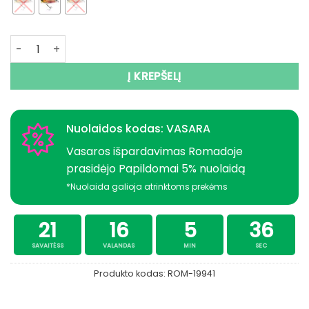
produkto kiekis: Vobleris Yo-zuri Shad 3DR SP 70mm Japa
Į KREPŠELĮ
Nuolaidos kodas: VASARA
Vasaros išpardavimas Romadoje
prasidėjo Papildomai 5% nuolaidą
*Nuolaida galioja atrinktoms prekėms
21
16
5
36
SAVAITĖSS
VALANDAS
MIN
SEC
Produkto kodas:
ROM-19941