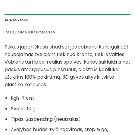
APRAŠYMAS
PAPILDOMA INFORMACIJA
Puikus japoniškasis shad serijos vobleris, kuris gali būti
naudojamas žvejojant tiek nuo kranto, tiek iš valties.
Vobleris turi labai realias spalvas, kurios suklaidins net
pačius atsargiausius plėšrūnus, o aštrūs kabliukai
užtikrins 100% pakirtimą. 3D gyvos akys ir tvirto
plastiko korpusas.
Ilgis: 7 cm
Svoris: 10 g
Tipas: Suspending (neutralus)
Žvejybos būdas
:
tvičingavimas, stop & go,