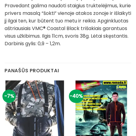
Pravedant galima naudoti staigius truktelėjimus, kurie
privers masalą “šokti” vienoje atakos zonoje ir išlaikyti
jį ilgai ten, kur būtent tuo metu ir reikia. Apginkluotas
aštriausiais VMC® Coastal Black trišakiais garantuos
visus užkibimus. Ilgis 11cm, svoris 38g. Lėtai skęstantis.
Darbinis gylis: 0,9 – 1,2m.
PANAŠŪS PRODUKTAI
-7%
-40%