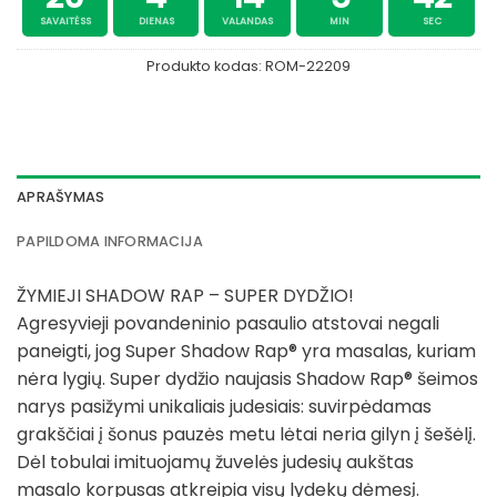
SAVAITĖSS
DIENAS
VALANDAS
MIN
SEC
Produkto kodas:
ROM-22209
APRAŠYMAS
PAPILDOMA INFORMACIJA
ŽYMIEJI SHADOW RAP – SUPER DYDŽIO!
Agresyvieji povandeninio pasaulio atstovai negali
paneigti, jog Super Shadow Rap® yra masalas, kuriam
nėra lygių. Super dydžio naujasis Shadow Rap® šeimos
narys pasižymi unikaliais judesiais: suvirpėdamas
grakščiai į šonus pauzės metu lėtai neria gilyn į šešėlį.
Dėl tobulai imituojamų žuvelės judesių aukštas
masalo korpusas atkreipia visų lydekų dėmesį.