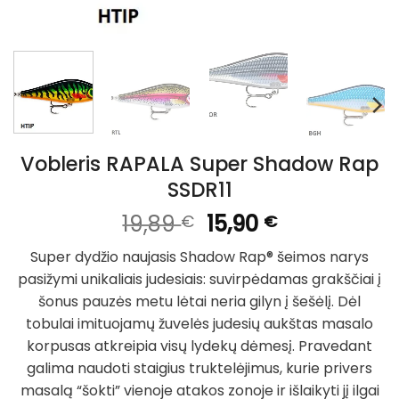
Vobleris RAPALA Super Shadow Rap
SSDR11
Original
Current
19,89
15,90
€
€
price
price
Super dydžio naujasis Shadow Rap® šeimos narys
was:
is:
pasižymi unikaliais judesiais: suvirpėdamas grakščiai į
19,89 €.
15,90 €.
šonus pauzės metu lėtai neria gilyn į šešėlį. Dėl
tobulai imituojamų žuvelės judesių aukštas masalo
korpusas atkreipia visų lydekų dėmesį. Pravedant
galima naudoti staigius truktelėjimus, kurie privers
masalą “šokti” vienoje atakos zonoje ir išlaikyti jį ilgai