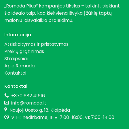
„Romada Plius“ kompanijos tikslas – talkinti, siekiant
šio idealo taip, kad kiekviena išvyka į žūklę taptų
maloniu laisvalaikio praleidimu.
Informacija
Atsiskaitymas ir pristatymas
Prekių grąžinimas
Straipsniai
Apie Romadą
Kontaktai
Kontaktai
+370 682 41616
info@romada.lt
Naujoji Uosto g. 18, Klaipėda
VII-I: nedirbame, II-V: 7:00-18:00, VI: 7:00-14:00