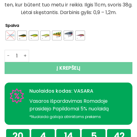
ten, kur būtent tuo metu ir reikia. Ilgis 11cm, svoris 38g.
Lėtai skęstantis. Darbinis gylis: 0,9 – 1,2m.
Spalva
produkto kiekis: Vobleris RAPALA Super Shadow Rap SSDR1
Į KREPŠELĮ
Nuolaidos kodas: VASARA
Vasaros išpardavimas Romadoje
prasidėjo Papildomai 5% nuolaidą
*Nuolaida galioja atrinktoms prekėms
20
4
14
5
42