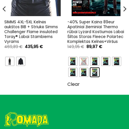
SIMMS 4XL-5XL Kelnės
-40% Super Kaina 89eur
aukštos BIB + Striukė Simms
Apatiniai žieminiai Thermo
Challenger Flame insulated
rūbai Lyzard Kostiumas Labai
Toray® Labai Stambiems
Šiltas Storas Fleece Polartec
Vyrams
Komplektas Kelnės+Viršus
Original
Current
Original
Current
469,89
€
435,95
€
149,95
€
89,97
€
price
price
price
price
was:
is:
was:
is:
469,89 €.
435,95 €.
149,95 €.
89,97 €.
Clear