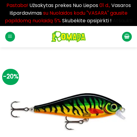
Pastaba!
Užsakytas prekes Nuo Liepos
01 d.,
Vasaros
Išpardavimas
su Nuolaidos kodu "VASARA" gausite
papildomą nuolaidą 5%
Skubėkite apsipirkti !
Atšaukti
Skip
to
content
-20%