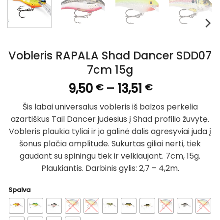
Vobleris RAPALA Shad Dancer SDD07
7cm 15g
Price
9,50
–
13,51
€
€
range:
Šis labai universalus vobleris iš balzos perkelia
9,50 €
azartiškus Tail Dancer judesius į Shad profilio žuvytę.
through
Vobleris plaukia tyliai ir jo galinė dalis agresyviai juda į
13,51 €
šonus plačia amplitude. Sukurtas giliai nerti, tiek
gaudant su spiningu tiek ir velkiaujant. 7cm, 15g.
Plaukiantis. Darbinis gylis: 2,7 – 4,2m.
Spalva