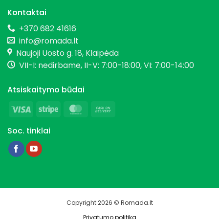
Kontaktai
+370 682 41616
info@romada.lt
Naujoji Uosto g. 18, Klaipėda
VII-I: nedirbame, II-V: 7:00-18:00, VI: 7:00-14:00
Atsiskaitymo būdai
Visa
Stripe
MasterCard
Cash
On
Soc. tinklai
Delivery
Copyright 2026 © Romada.lt
Privatumo politika