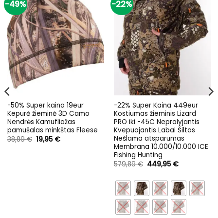
-49%
-22%
-50% Super kaina 19eur
-22% Super Kaina 449eur
Kepurė žieminė 3D Camo
Kostiumas žieminis Lizard
Nendrės Kamufliažas
PRO iki -45C Nepralyjantis
pamušalas minkštas Fleese
Kvepuojantis Labai Šiltas
Nešlama atsparumas
Original
Current
38,89
€
19,95
€
price
price
Membrana 10.000/10.000 ICE
was:
is:
Fishing Hunting
38,89 €.
19,95 €.
Original
Current
579,89
€
449,95
€
price
price
was:
is:
579,89 €.
449,95 €.