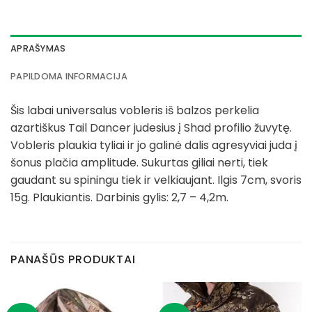
APRAŠYMAS
PAPILDOMA INFORMACIJA
Šis labai universalus vobleris iš balzos perkelia
azartiškus Tail Dancer judesius į Shad profilio žuvytę.
Vobleris plaukia tyliai ir jo galinė dalis agresyviai juda į
šonus plačia amplitude. Sukurtas giliai nerti, tiek
gaudant su spiningu tiek ir velkiaujant. Ilgis 7cm, svoris
15g. Plaukiantis. Darbinis gylis: 2,7 – 4,2m.
PANAŠŪS PRODUKTAI