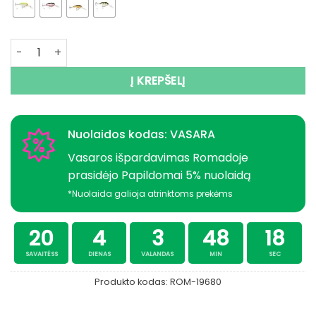
produkto kiekis: Vobleris RAPALA Shad Dancer SDD07 7cm 
Į KREPŠELĮ
Nuolaidos kodas: VASARA
Vasaros išpardavimas Romadoje
prasidėjo Papildomai 5% nuolaidą
*Nuolaida galioja atrinktoms prekėms
20
4
3
48
17
SAVAITĖSS
DIENAS
VALANDAS
MIN
SEC
Produkto kodas:
ROM-19680