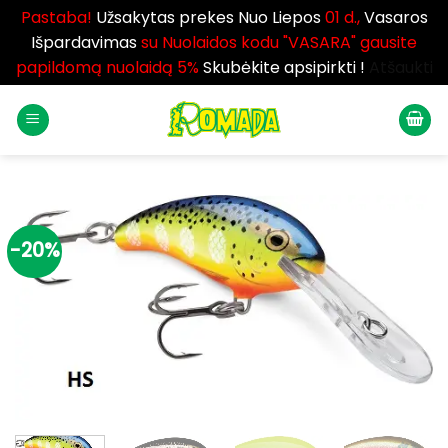
Pastaba!
Užsakytas prekes Nuo Liepos
01 d.,
Vasaros
Išpardavimas
su Nuolaidos kodu "VASARA" gausite
papildomą nuolaidą 5%
Skubėkite apsipirkti !
Atšaukti
Skip
to
content
-20%