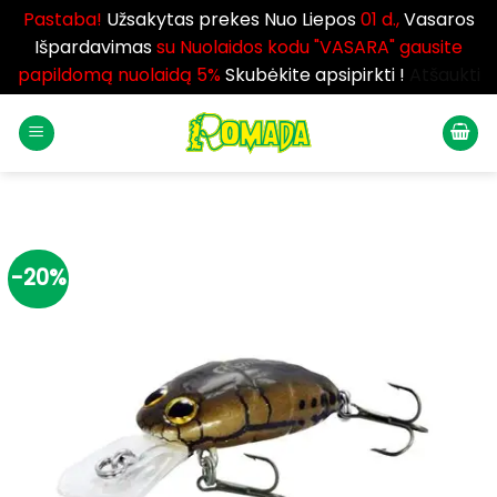
Pastaba!
Užsakytas prekes Nuo Liepos
01 d.,
Vasaros
Išpardavimas
su Nuolaidos kodu "VASARA" gausite
papildomą nuolaidą 5%
Skubėkite apsipirkti !
Atšaukti
Skip
to
content
-20%