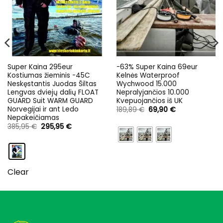
Super Kaina 295eur
-63% Super Kaina 69eur
Kostiumas žieminis -45C
Kelnės Waterproof
Neskęstantis Juodas Šiltas
Wychwood 15.000
Lengvas dviejų dalių FLOAT
Nepralyjančios 10.000
GUARD Suit WARM GUARD
Kvepuojančios iš UK
Norvegijai ir ant Ledo
Original
Current
189,89
€
69,90
€
price
price
Nepakeičiamas
was:
is:
Original
Current
385,95
€
295,95
€
189,89 €.
69,90 €.
price
price
was:
is:
385,95 €.
295,95 €.
Clear