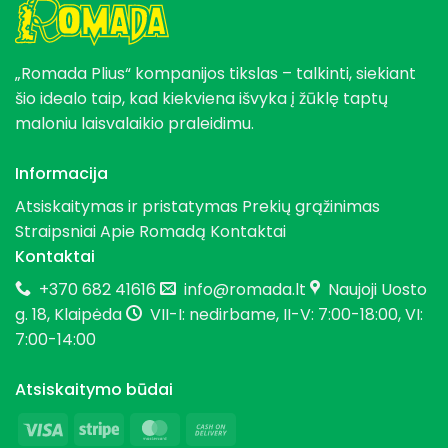
„Romada Plius“ kompanijos tikslas – talkinti, siekiant
šio idealo taip, kad kiekviena išvyka į žūklę taptų
maloniu laisvalaikio praleidimu.
Informacija
Atsiskaitymas ir pristatymas
Prekių grąžinimas
Straipsniai
Apie Romadą
Kontaktai
Kontaktai
+370 682 41616
info@romada.lt
Naujoji Uosto
g. 18, Klaipėda
VII-I: nedirbame, II-V: 7:00-18:00, VI:
7:00-14:00
Atsiskaitymo būdai
Visa
Stripe
MasterCard
Cash