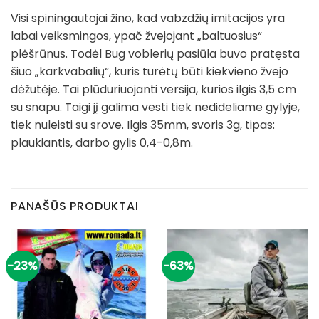
Visi spiningautojai žino, kad vabzdžių imitacijos yra
labai veiksmingos, ypač žvejojant „baltuosius“
plėšrūnus. Todėl Bug voblerių pasiūla buvo pratęsta
šiuo „karkvabalių“, kuris turėtų būti kiekvieno žvejo
dėžutėje. Tai plūduriuojanti versija, kurios ilgis 3,5 cm
su snapu. Taigi jį galima vesti tiek nedideliame gylyje,
tiek nuleisti su srove. Ilgis 35mm, svoris 3g, tipas:
plaukiantis, darbo gylis 0,4-0,8m.
PANAŠŪS PRODUKTAI
-23%
-63%