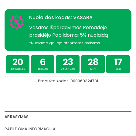
Nuolaidos kodas: VASARA
Vasaros išpardavimas Romadoje
prasidėjo Papildomai 5% nuolaidą
*Nuolaida galioja atrinktoms prekėms
20
6
23
28
17
SAVAITĖSS
DIENAS
VALANDAS
MIN
SEC
Produkto kodas:
000060324731
APRAŠYMAS
PAPILDOMA INFORMACIJA