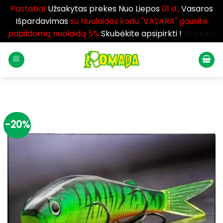
Pastaba!
Užsakytas prekes Nuo Liepos
01 d.,
Vasaros
Išpardavimas
su Nuolaidos kodu "VASARA" gausite
papildomą nuolaidą 5%
Skubėkite apsipirkti !
Atšaukti
Skip
to
content
-20%