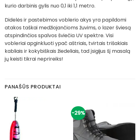
kurio darbinis gylis nuo 0,1 iki 1,1 metro.
Didelės ir pastebimos voblerio akys yra papildomi
atakos taškai medžiojančioms žuvims, o lazer šviesą
atspindinčios spalvos šviečia UV spektre. Visi
vobleriai apginkluoti ypač aštriais, tvirtais trišakiais
kabliais ir kokybiškais žiedeliais, tad įsigijus šį masalą
jų keisti tikrai neprireiks!
PANAŠŪS PRODUKTAI
-29%