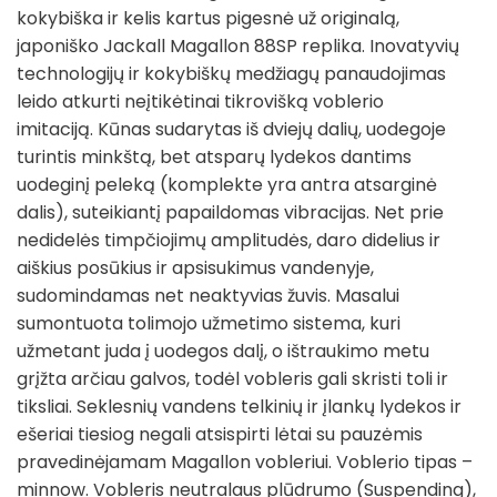
kokybiška ir kelis kartus pigesnė už originalą,
japoniško Jackall Magallon 88SP replika. Inovatyvių
technologijų ir kokybiškų medžiagų panaudojimas
leido atkurti neįtikėtinai tikrovišką voblerio
imitaciją. Kūnas sudarytas iš dviejų dalių, uodegoje
turintis minkštą, bet atsparų lydekos dantims
uodeginį peleką (komplekte yra antra atsarginė
dalis), suteikiantį papaildomas vibracijas. Net prie
nedidelės timpčiojimų amplitudės, daro didelius ir
aiškius posūkius ir apsisukimus vandenyje,
sudomindamas net neaktyvias žuvis. Masalui
sumontuota tolimojo užmetimo sistema, kuri
užmetant juda į uodegos dalį, o ištraukimo metu
grįžta arčiau galvos, todėl vobleris gali skristi toli ir
tiksliai. Seklesnių vandens telkinių ir įlankų lydekos ir
ešeriai tiesiog negali atsispirti lėtai su pauzėmis
pravedinėjamam Magallon vobleriui. Voblerio tipas –
minnow. Vobleris neutralaus plūdrumo (Suspending),