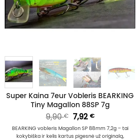
Super Kaina 7eur Vobleris BEARKING
Tiny Magallon 88SP 7g
Original
Current
9,90
7,92
€
€
price
price
BEARKING vobleris Magallon SP 88mm 7,2g – tai
was:
is:
kokybiška ir kelis kartus pigesnė už originalą,
9,90 €.
7,92 €.