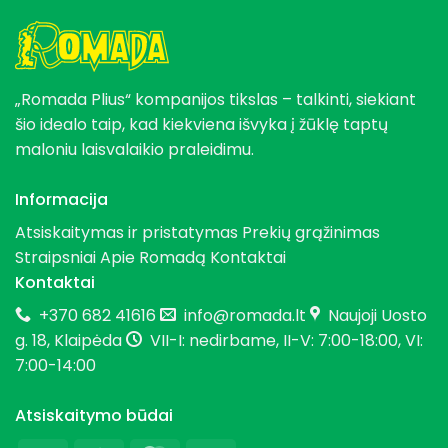
„Romada Plius“ kompanijos tikslas – talkinti, siekiant
šio idealo taip, kad kiekviena išvyka į žūklę taptų
maloniu laisvalaikio praleidimu.
Informacija
Atsiskaitymas ir pristatymas
Prekių grąžinimas
Straipsniai
Apie Romadą
Kontaktai
Kontaktai
+370 682 41616
info@romada.lt
Naujoji Uosto
g. 18, Klaipėda
VII-I: nedirbame, II-V: 7:00-18:00, VI:
7:00-14:00
Atsiskaitymo būdai