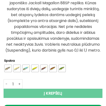
japoniško Jackall Magallon 88SP replika. Kūnas
sudarytas iš dviejų dalių, uodegoje turintis minkštą,
bet atsparų lydekos dantims uodeginį peleką
(komplekte yra antra atsarginė dalis), suteikiantį
papaildomas vibracijas. Net prie nedidelės
timpčiojimų amplitudės, daro didelius ir aiškius
posūkius ir apsisukimus vandenyje, sudomindamas
net neaktyvias žuvis. Vobleris neutralaus plūdrumo
(Suspending), kurio darbinis gylis nuo 0,1 iki 1,1 metro.
Spalva
produkto kiekis: Super Kaina 7eur Vobleris BEARKING Tiny
Į KREPŠELĮ