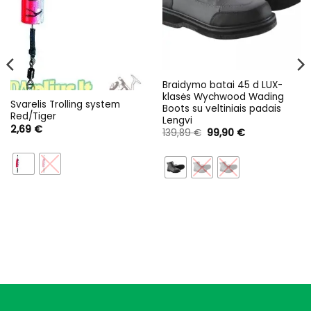
Braidymo batai 45 d LUX-
klasės Wychwood Wading
Svarelis Trolling system
Boots su veltiniais padais
Red/Tiger
Lengvi
2,69
€
Original
Current
139,89
€
99,90
€
price
price
was:
is:
139,89 €.
99,90 €.