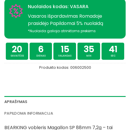
Nuolaidos kodas: VASARA
Vasaros išpardavimas Romadoje
prasidėjo Papildomai 5% nuolaidą
*Nuolaida galioja atrinktoms prekėms
20
6
15
35
41
SAVAITĖSS
DIENAS
VALANDAS
MIN
SEC
Produkto kodas:
006002500
APRAŠYMAS
PAPILDOMA INFORMACIJA
BEARKING vobleris Magallon SP 88mm 7,2g – tai