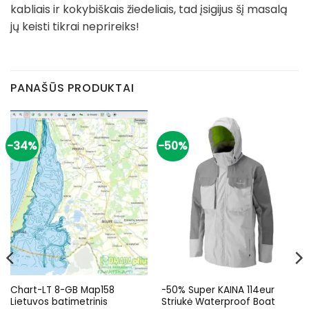
kabliais ir kokybiškais žiedeliais, tad įsigijus šį masalą
jų keisti tikrai neprireiks!
PANAŠŪS PRODUKTAI
-34%
-50%
Chart-LT 8-GB Map158
-50% Super KAINA 114eur
Lietuvos batimetrinis
Striukė Waterproof Boat