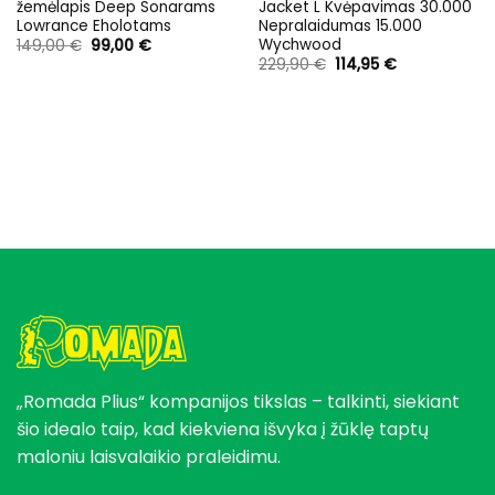
žemėlapis Deep Sonarams
Jacket L Kvėpavimas 30.000
Lowrance Eholotams
Nepralaidumas 15.000
Wychwood
Original
Current
149,00
€
99,00
€
price
price
Original
Current
229,90
€
114,95
€
was:
is:
price
price
149,00 €.
99,00 €.
was:
is:
229,90 €.
114,95 €.
„Romada Plius“ kompanijos tikslas – talkinti, siekiant
šio idealo taip, kad kiekviena išvyka į žūklę taptų
maloniu laisvalaikio praleidimu.