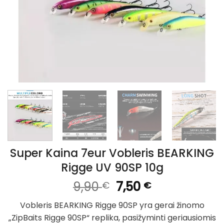
Super Kaina 7eur Vobleris BEARKING
Rigge UV 90SP 10g
Original
Current
9,90
7,50
€
€
price
price
Vobleris BEARKING Rigge 90SP yra gerai žinomo
was:
is:
„ZipBaits Rigge 90SP“ replika, pasižyminti geriausiomis
9,90 €.
7,50 €.