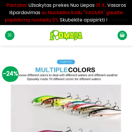
Pastaba!
Užsakytas prekes Nuo Liepos
01 d.,
Vasaros
Išpardavimas
su Nuolaidos kodu "VASARA" gausite
papildomą nuolaidą 5%
Skubėkite apsipirkti !
Atšaukti
Skip
to
content
-24%