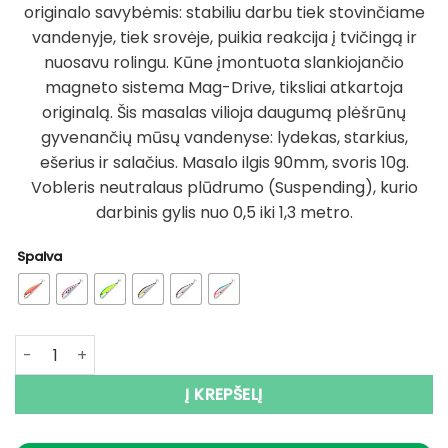
originalo savybėmis: stabiliu darbu tiek stovinčiame
vandenyje, tiek srovėje, puikia reakcija į tvičingą ir
nuosavu rolingu. Kūne įmontuota slankiojančio
magneto sistema Mag-Drive, tiksliai atkartoja
originalą. Šis masalas vilioja daugumą plėšrūnų
gyvenančių mūsų vandenyse: lydekas, starkius,
ešerius ir salačius. Masalo ilgis 90mm, svoris 10g.
Vobleris neutralaus plūdrumo (Suspending), kurio
darbinis gylis nuo 0,5 iki 1,3 metro.
Spalva
produkto kiekis: Super Kaina 7eur Vobleris BEARKING Rigg
Į KREPŠELĮ