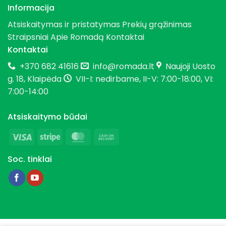
Informacija
Atsiskaitymas ir pristatymas
Prekių grąžinimas
Straipsniai
Apie Romadą
Kontaktai
Kontaktai
+370 682 41616
info@romada.lt
Naujoji Uosto
g. 18, Klaipėda
VII-I: nedirbame, II-V: 7:00-18:00, VI:
7:00-14:00
Atsiskaitymo būdai
Visa
Stripe
MasterCard
Cash
On
Soc. tinklai
Delivery