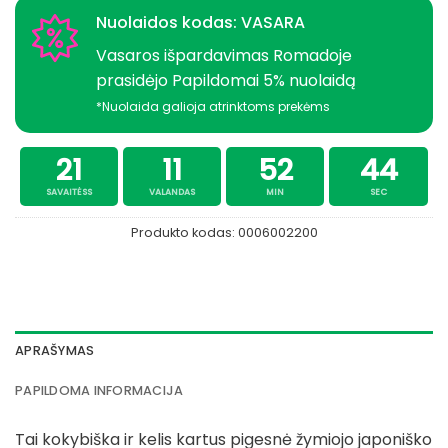
Nuolaidos kodas: VASARA
Vasaros išpardavimas Romadoje
prasidėjo Papildomai 5% nuolaidą
*Nuolaida galioja atrinktoms prekėms
21
11
52
43
SAVAITĖSS
VALANDAS
MIN
SEC
Produkto kodas:
0006002200
APRAŠYMAS
PAPILDOMA INFORMACIJA
Tai kokybiška ir kelis kartus pigesnė žymiojo japoniško