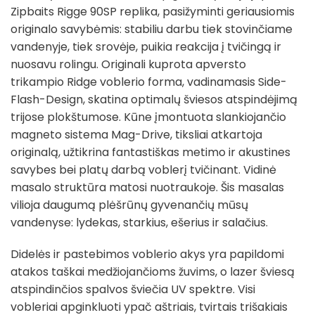
Zipbaits Rigge 90SP replika, pasižyminti geriausiomis
originalo savybėmis: stabiliu darbu tiek stovinčiame
vandenyje, tiek srovėje, puikia reakcija į tvičingą ir
nuosavu rolingu. Originali kuprota apversto
trikampio Ridge voblerio forma, vadinamasis Side-
Flash-Design, skatina optimalų šviesos atspindėjimą
trijose plokštumose. Kūne įmontuota slankiojančio
magneto sistema Mag-Drive, tiksliai atkartoja
originalą, užtikrina fantastiškas metimo ir akustines
savybes bei platų darbą voblerį tvičinant. Vidinė
masalo struktūra matosi nuotraukoje. Šis masalas
vilioja daugumą plėšrūnų gyvenančių mūsų
vandenyse: lydekas, starkius, ešerius ir salačius.
Didelės ir pastebimos voblerio akys yra papildomi
atakos taškai medžiojančioms žuvims, o lazer šviesą
atspindinčios spalvos šviečia UV spektre. Visi
vobleriai apginkluoti ypač aštriais, tvirtais trišakiais