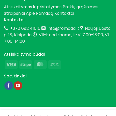
Atsiskaitymas ir pristatymas
Prekių grąžinimas
Straipsniai
Apie Romadą
Kontaktai
Kontaktai
+370 682 41616
info@romada.lt
Naujoji Uosto
g. 18, Klaipėda
VII-I: nedirbame, II-V: 7:00-18:00, VI:
7:00-14:00
Atsiskaitymo būdai
Visa
Stripe
MasterCard
Cash
On
Soc. tinklai
Delivery
Copyright 2026 © Romada.lt