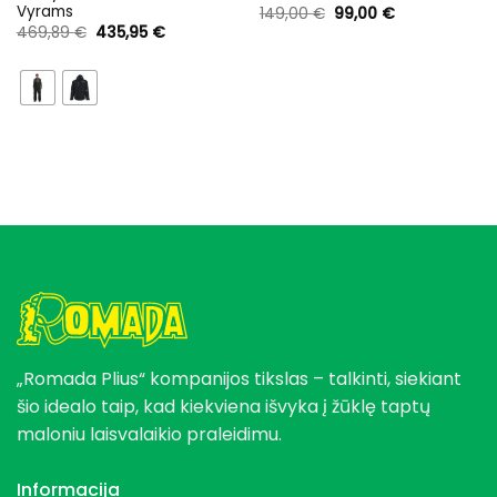
Vyrams
Original
Current
149,00
€
99,00
€
price
price
Original
Current
469,89
€
435,95
€
was:
is:
price
price
149,00 €.
99,00 €.
was:
is:
469,89 €.
435,95 €.
„Romada Plius“ kompanijos tikslas – talkinti, siekiant
šio idealo taip, kad kiekviena išvyka į žūklę taptų
maloniu laisvalaikio praleidimu.
Informacija