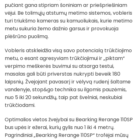
pučiant gana stipriam šoniniam ar priešpriešiniam
vėjui. Be tolimųjų atstumų metimo sistemos, vobleris
turi triukšmo kameras su kamuoliukais, kurie metimo
metu sukuria žemo dažnio garsus ir provokuoja
plėšrūno puolimą.
Vobleris atskleidžia visą savo potencialą trūkčiojimo
metu, o esant agresyviam trūkčiojimui ir „piktam“
verpimo meškerės buvimui su atsarga testui,
masalas gali būti priverstas nukrypti beveik 180
laipsnių. Žvejojant pavasarį ir vėlyvą rudenį šaltame
vandenyje, stop&go technika su ilgomis pauzėmis,
nuo 5 iki 20 sekundžių, taip pat švelniai, neskubiai
trūkčiodami.
Optimalios vietos žvejybai su Bearking Rerange 110SP
bus upės ir ežerai, kurių gylis nuo 1 iki 4 metrų.
Pagrindiniai „Bearking Rerange 110SP“ trofėjai mūsų