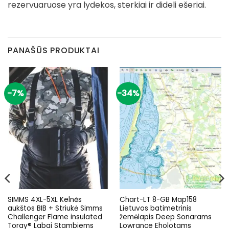
rezervuaruose yra lydekos, sterkiai ir dideli ešeriai.
PANAŠŪS PRODUKTAI
-7%
-34%
SIMMS 4XL-5XL Kelnės
Chart-LT 8-GB Map158
aukštos BIB + Striukė Simms
Lietuvos batimetrinis
Challenger Flame insulated
žemėlapis Deep Sonarams
Toray® Labai Stambiems
Lowrance Eholotams