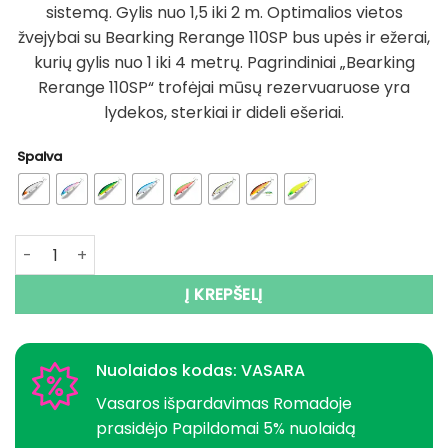
sistemą. Gylis nuo 1,5 iki 2 m. Optimalios vietos
žvejybai su Bearking Rerange 110SP bus upės ir ežerai,
kurių gylis nuo 1 iki 4 metrų. Pagrindiniai „Bearking
Rerange 110SP“ trofėjai mūsų rezervuaruose yra
lydekos, sterkiai ir dideli ešeriai.
Spalva
produkto kiekis: Super Kaina 6eur Vobleris BEARKING Rera
Į KREPŠELĮ
Nuolaidos kodas: VASARA
Vasaros išpardavimas Romadoje
prasidėjo Papildomai 5% nuolaidą