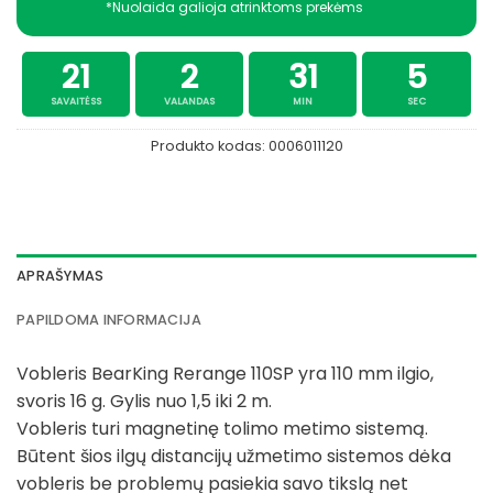
*Nuolaida galioja atrinktoms prekėms
21
2
31
4
SAVAITĖSS
VALANDAS
MIN
SEC
Produkto kodas:
0006011120
APRAŠYMAS
PAPILDOMA INFORMACIJA
Vobleris BearKing Rerange 110SP yra 110 mm ilgio,
svoris 16 g. Gylis nuo 1,5 iki 2 m.
Vobleris turi magnetinę tolimo metimo sistemą.
Būtent šios ilgų distancijų užmetimo sistemos dėka
vobleris be problemų pasiekia savo tikslą net