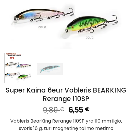
Super Kaina 6eur Vobleris BEARKING
Rerange 110SP
Original
Current
9,89
6,55
€
€
price
price
Vobleris BearKing Rerange 110SP yra 110 mm ilgio,
was:
is:
svoris 16 g, turi magnetinę tolimo metimo
9,89 €.
6,55 €.