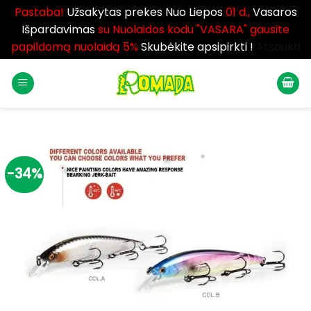
Pastaba!
Užsakytas prekes Nuo Liepos
01 d.,
Vasaros
Išpardavimas
su Nuolaidos kodu "VASARA" gausite
papildomą nuolaidą 5%
Skubėkite apsipirkti !
Atšaukti
Skip
to
content
-34%