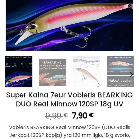
Super Kaina 7eur Vobleris BEARKING
DUO Real Minnow 120SP 18g UV
Original
Current
9,90
7,90
€
€
price
price
Vobleris BEARKING Real Minnow 120SP (DUO Realis
was:
is:
Jerkbait 120SP kopija) yra 120 mm ilgio, 18 g svorio,
9,90 €.
7,90 €.