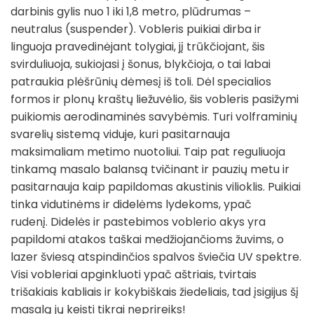
darbinis gylis nuo 1 iki 1,8 metro, plūdrumas –
neutralus (suspender). Vobleris puikiai dirba ir
linguoja pravedinėjant tolygiai, jį trūkčiojant, šis
svirduliuoja, sukiojasi į šonus, blykčioja, o tai labai
patraukia plėšrūnių dėmesį iš toli. Dėl specialios
formos ir plonų kraštų liežuvėlio, šis vobleris pasižymi
puikiomis aerodinaminės savybėmis. Turi volframinių
svarelių sistemą viduje, kuri pasitarnauja
maksimaliam metimo nuotoliui. Taip pat reguliuoja
tinkamą masalo balansą tvičinant ir pauzių metu ir
pasitarnauja kaip papildomas akustinis vilioklis. Puikiai
tinka vidutinėms ir didelėms lydekoms, ypač
rudenį. Didelės ir pastebimos voblerio akys yra
papildomi atakos taškai medžiojančioms žuvims, o
lazer šviesą atspindinčios spalvos šviečia UV spektre.
Visi vobleriai apginkluoti ypač aštriais, tvirtais
trišakiais kabliais ir kokybiškais žiedeliais, tad įsigijus šį
masalą jų keisti tikrai neprireiks!