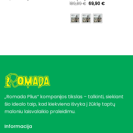
price
price
Original
Current
189,89
€
69,90
€
was:
is:
price
price
74,95 €.
59,96 €.
was:
is:
189,89 €.
69,90 €.
„Romada Plius“ kompanijos tikslas – talkinti, siekiant
šio idealo taip, kad kiekviena išvyka į žūklę taptų
maloniu laisvalaikio praleidimu.
Informacija