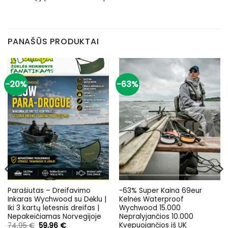
PANAŠŪS PRODUKTAI
-20%
-63%
Parašiutas – Dreifavimo
-63% Super Kaina 69eur
Inkaras Wychwood su Dėklu |
Kelnės Waterproof
Iki 3 kartų lėtesnis dreifas |
Wychwood 15.000
Nepakeičiamas Norvegijoje
Nepralyjančios 10.000
Kvepuojančios iš UK
Original
Current
74,95
€
59,96
€