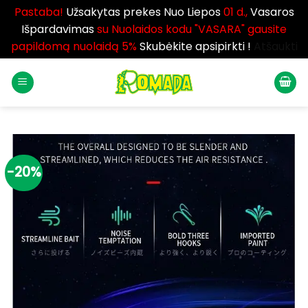
Pastaba!
Užsakytas prekes Nuo Liepos
01 d.,
Vasaros
Išpardavimas
su Nuolaidos kodu "VASARA" gausite
papildomą nuolaidą 5%
Skubėkite apsipirkti !
Atšaukti
Skip
to
content
-20%