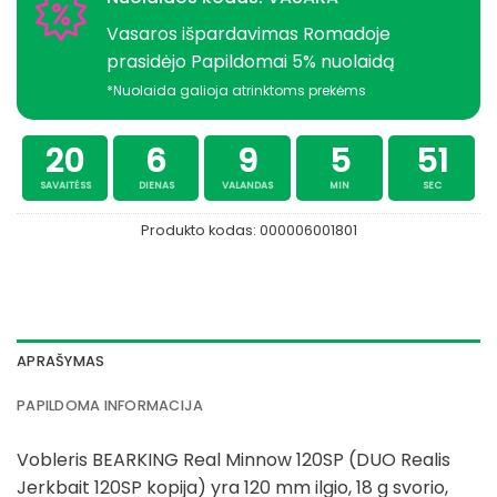
Vasaros išpardavimas Romadoje
prasidėjo Papildomai 5% nuolaidą
*Nuolaida galioja atrinktoms prekėms
20
6
9
5
51
SAVAITĖSS
DIENAS
VALANDAS
MIN
SEC
Produkto kodas:
000006001801
APRAŠYMAS
PAPILDOMA INFORMACIJA
Vobleris BEARKING Real Minnow 120SP (DUO Realis
Jerkbait 120SP kopija) yra 120 mm ilgio, 18 g svorio,