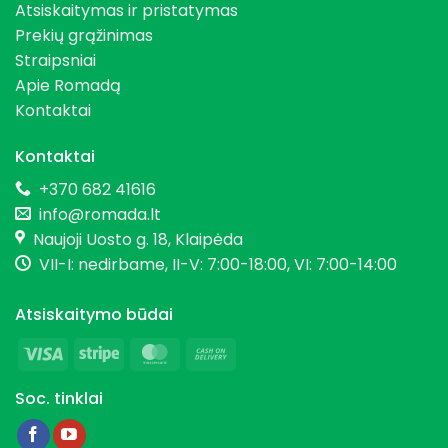
Atsiskaitymas ir pristatymas
Prekių grąžinimas
Straipsniai
Apie Romadą
Kontaktai
Kontaktai
+370 682 41616
info@romada.lt
Naujoji Uosto g. 18, Klaipėda
VII-I: nedirbame, II-V: 7:00-18:00, VI: 7:00-14:00
Atsiskaitymo būdai
Visa
Stripe
MasterCard
Cash
On
Soc. tinklai
Delivery