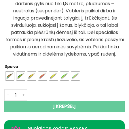
darbinis gylis nuo 1 iki 1,8 metro, plūdrumas –
neutralus (suspender). Vobleris puikiai dirba ir
linguoja pravedinėjant tolygiai, jį trūkčiojant, šis
svirduliuoja, sukiojasi į šonus, blykčioja, o tai labai
patraukia plėšrūnių dėmesį iš toli. Dėl specialios
formos ir plonų kraštų liežuvėlio, šis vobleris pasižymi
puikiomis aerodinaminės savybėmis. Puikiai tinka
vidutinėms ir didelėms lydekoms, ypač rudenį.
Spalva
produkto kiekis: Super Kaina 7eur Vobleris BEARKING DUO 
Į KREPŠELĮ
Nuolaidos kodas: VASARA