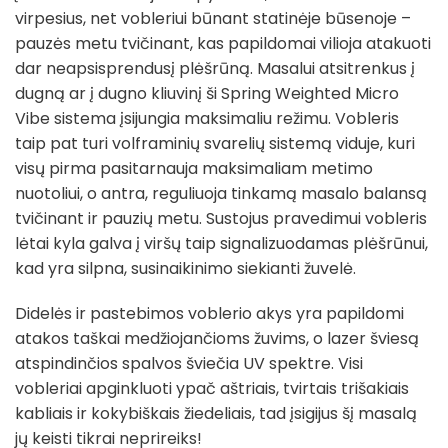
virpesius, net vobleriui būnant statinėje būsenoje –
pauzės metu tvičinant, kas papildomai vilioja atakuoti
dar neapsisprendusį plėšrūną. Masalui atsitrenkus į
dugną ar į dugno kliuvinį ši Spring Weighted Micro
Vibe sistema įsijungia maksimaliu režimu. Vobleris
taip pat turi volframinių svarelių sistemą viduje, kuri
visų pirma pasitarnauja maksimaliam metimo
nuotoliui, o antra, reguliuoja tinkamą masalo balansą
tvičinant ir pauzių metu. Sustojus pravedimui vobleris
lėtai kyla galva į viršų taip signalizuodamas plėšrūnui,
kad yra silpna, susinaikinimo siekianti žuvelė.
Didelės ir pastebimos voblerio akys yra papildomi
atakos taškai medžiojančioms žuvims, o lazer šviesą
atspindinčios spalvos šviečia UV spektre. Visi
vobleriai apginkluoti ypač aštriais, tvirtais trišakiais
kabliais ir kokybiškais žiedeliais, tad įsigijus šį masalą
jų keisti tikrai neprireiks!