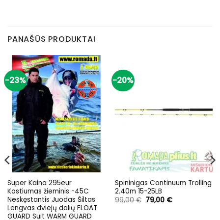
PANAŠŪS PRODUKTAI
-23%
-20%
Super Kaina 295eur
Spininigas Continuum Trolling
Kostiumas žieminis -45C
2.40m 15-25LB
Neskęstantis Juodas Šiltas
Original
Current
99,00
€
79,00
€
price
price
Lengvas dviejų dalių FLOAT
was:
is:
GUARD Suit WARM GUARD
99,00 €.
79,00 €.