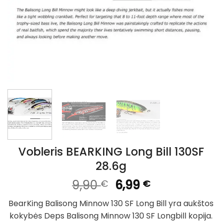
Vobleris BEARKING Long Bill 130SF
28.6g
Original
Current
9,90
6,99
€
€
price
price
BearKing Balisong Minnow 130 SF Long Bill yra aukštos
was:
is:
kokybės Deps Balisong Minnow 130 SF Longbill kopija.
9,90 €.
6,99 €.