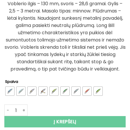
Voblerio ilgis – 130 mm, svoris – 28,6 gramai. Gylis –
2,5 – 3 metrai. Masalo tipas: minnow. Plūdrumas –
lėtai kylantis. Naudojant sunkesnį metalinį pavadėlį,
galima pasiekti neutralų plūdrumą. Long Bill
užmetimo charakteristikos yra puikios dėl
sumontuotos tolimojo užmetimo sistemos ir nemažo
svorio. Vobleris skrenda toli ir tiksliai net prieš vėją. Jis
ypač tinkamas lydekų ir starkių žūklei tiesiog
standartiškai sukant ritę, taikant stop & go
pravedimą, o tip pat tvičingo būdu ir velkiaujant.
Spalva
produkto kiekis: Vobleris BEARKING Long Bill 130SF 28.6g
Į KREPŠELĮ