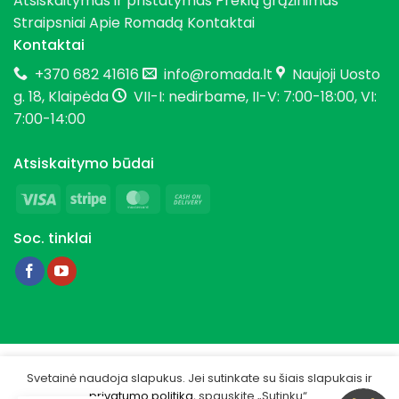
Atsiskaitymas ir pristatymas
Prekių grąžinimas
Straipsniai
Apie Romadą
Kontaktai
Kontaktai
+370 682 41616
info@romada.lt
Naujoji Uosto
g. 18, Klaipėda
VII-I: nedirbame, II-V: 7:00-18:00, VI:
7:00-14:00
Atsiskaitymo būdai
Visa
Stripe
MasterCard
Cash
On
Soc. tinklai
Delivery
Copyright 2026 © Romada.lt
Svetainė naudoja slapukus. Jei sutinkate su šiais slapukais ir
privatumo politika
, spauskite „Sutinku“.
Privatumo politika