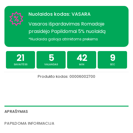
Nuolaidos kodas: VASARA
Vasaros išpardavimas Romadoje
prasidėjo Papildomai 5% nuolaidą
*Nuolaida galioja atrinktoms prekėms
21
5
42
8
SAVAITĖSS
VALANDAS
MIN
SEC
Produkto kodas:
00006002700
APRAŠYMAS
PAPILDOMA INFORMACIJA