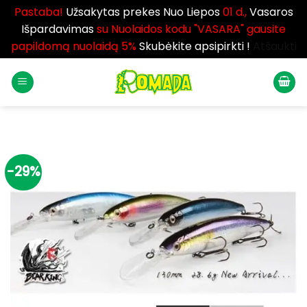
Pastaba!
Užsakytas prekes Nuo Liepos
01 d.,
Vasaros
Išpardavimas
su Nuolaidos kodu "VASARA" gausite
papildomą nuolaidą 5%
Skubėkite apsipirkti !
Atšaukti
Skip
to
content
-29%