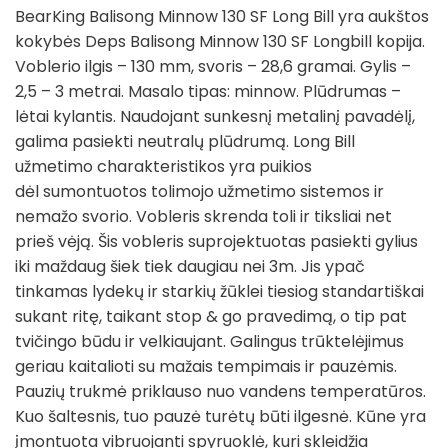
BearKing Balisong Minnow 130 SF Long Bill yra aukštos
kokybės Deps Balisong Minnow 130 SF Longbill kopija.
Voblerio ilgis – 130 mm, svoris – 28,6 gramai. Gylis –
2,5 – 3 metrai. Masalo tipas: minnow. Plūdrumas –
lėtai kylantis. Naudojant sunkesnį metalinį pavadėlį,
galima pasiekti neutralų plūdrumą. Long Bill
užmetimo charakteristikos yra puikios
dėl sumontuotos tolimojo užmetimo sistemos ir
nemažo svorio. Vobleris skrenda toli ir tiksliai net
prieš vėją. Šis vobleris suprojektuotas pasiekti gylius
iki maždaug šiek tiek daugiau nei 3m. Jis ypač
tinkamas lydekų ir starkių žūklei tiesiog standartiškai
sukant ritę, taikant stop & go pravedimą, o tip pat
tvičingo būdu ir velkiaujant. Galingus trūktelėjimus
geriau kaitalioti su mažais tempimais ir pauzėmis.
Pauzių trukmė priklauso nuo vandens temperatūros.
Kuo šaltesnis, tuo pauzė turėtų būti ilgesnė. Kūne yra
įmontuota vibruojanti spyruoklė, kuri skleidžia