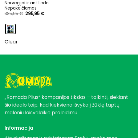
Norvegijai ir ant Ledo
Nepakeičiamas
Original
Current
385,95
€
295,95
€
price
price
was:
is:
385,95 €.
295,95 €.
Clear
„Romada Plius“ kompanijos tikslas – talkinti, siekiant
šio idealo taip, kad kiekviena išvyka į žūklę taptų
maloniu laisvalaikio praleidimu.
Informacija