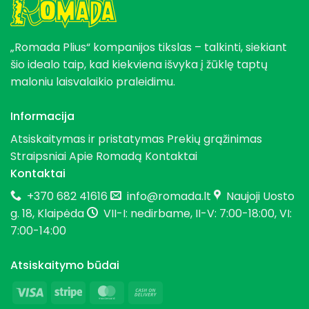
„Romada Plius“ kompanijos tikslas – talkinti, siekiant
šio idealo taip, kad kiekviena išvyka į žūklę taptų
maloniu laisvalaikio praleidimu.
Informacija
Atsiskaitymas ir pristatymas
Prekių grąžinimas
Straipsniai
Apie Romadą
Kontaktai
Kontaktai
+370 682 41616
info@romada.lt
Naujoji Uosto
g. 18, Klaipėda
VII-I: nedirbame, II-V: 7:00-18:00, VI:
7:00-14:00
Atsiskaitymo būdai
Visa
Stripe
MasterCard
Cash
On