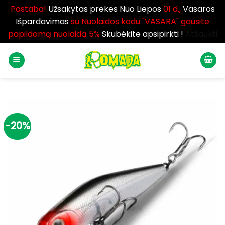
Pastaba!
Užsakytas prekes Nuo Liepos
01 d.,
Vasaros
Išpardavimas
su Nuolaidos kodu "VASARA" gausite
papildomą nuolaidą 5%
Skubėkite apsipirkti !
Atšaukti
Skip
to
content
-20%