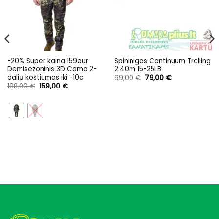
-20% Super kaina 159eur
Spininigas Continuum Trolling
Demisezoninis 3D Camo 2-
2.40m 15-25LB
dalių kostiumas iki -10c
Original
Current
99,00
€
79,00
€
price
price
Original
Current
198,00
€
159,00
€
was:
is:
price
price
99,00 €.
79,00 €.
was:
is:
198,00 €.
159,00 €.