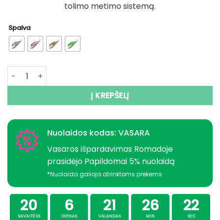
tolimo metimo sistemą.
Spalva
produkto kiekis: Super Kaina 7eur Vobleris BEARKING Cra
Į KREPŠELĮ
Nuolaidos kodas: VASARA
Vasaros išpardavimas Romadoje
prasidėjo Papildomai 5% nuolaidą
*Nuolaida galioja atrinktoms prekėms
20
6
21
26
21
SAVAITĖSS
DIENAS
VALANDAS
MIN
SEC