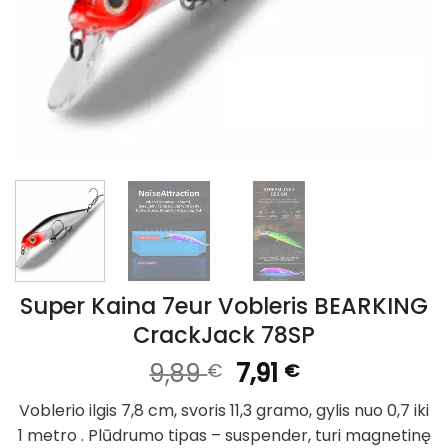
Super Kaina 7eur Vobleris BEARKING
CrackJack 78SP
Original
Current
9,89
7,91
€
€
price
price
Voblerio ilgis 7,8 cm, svoris 11,3 gramo, gylis nuo 0,7 iki
was:
is:
1 metro . Plūdrumo tipas – suspender, turi magnetinę
9,89 €.
7,91 €.