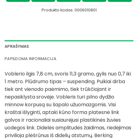
Produkto kodas:
0006010801
APRAŠYMAS
PAPILDOMA INFORMACIJA
Voblerio ilgis 7,8 cm, svoris 11,3 gramo, gylis nuo 0,7 iki
1 metro. Plūdrumo tipas – suspending. Puikiai dirba
tiek ant vienodo paėmimo, tiek trūkčiojant ir
nepasiklysta srovėje. Vobleris turi pilno dydžio
minnow korpusą su šapalo užuomazgomis. Visi
kraštai išlyginti, aptaki kūno forma platesnė link
galvos ir racionaliai susiaurėjusi plastikinės žuvies
uodegos link. Didelės amplitudės žaidimas, riedėjimas
privilioja plėšrūnus iš didelių atstumų. Berking