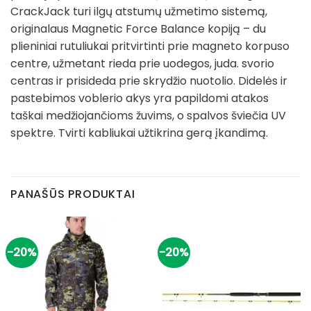
CrackJack turi ilgų atstumų užmetimo sistemą,
originalaus Magnetic Force Balance kopiją – du
plieniniai rutuliukai pritvirtinti prie magneto korpuso
centre, užmetant rieda prie uodegos, juda. svorio
centras ir prisideda prie skrydžio nuotolio. Didelės ir
pastebimos voblerio akys yra papildomi atakos
taškai medžiojančioms žuvims, o spalvos šviečia UV
spektre. Tvirti kabliukai užtikrina gerą įkandimą.
PANAŠŪS PRODUKTAI
-20%
-20%