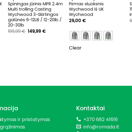
UK
Spiningas jūrinis MPR 2.4m
Pirmas sluoksnis
S
Multi trolling Casting
Wychwood iš UK
Wychwood 3-Skirtingos
Wychwood
galūnės 6-12LB / 12-20lb /
29,00
€
20-30lb
Original
Current
199,99
€
149,99
€
.
price
price
was:
is:
199,99 €.
149,99 €.
Clear
macija
Kontaktai
aitymas ir pristatymas
+370 682 41616
 grąžinimas
info@romada.lt