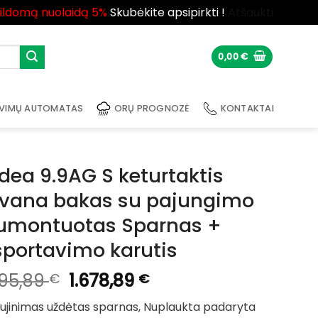
pildomą nuolaidą 5%
Skubėkite apsipirkti !
Atšaukti
0,00
€
VIMŲ AUTOMATAS
ORŲ PROGNOZĖ
KONTAKTAI
idea 9.9AG S keturtaktis
vana bakas su pajungimo
sumontuotas Sparnas +
sportavimo karutis
Original
Current
995,89
1.678,89
€
€
price
price
aujinimas uždėtas sparnas, Nuplaukta padaryta
was:
is: