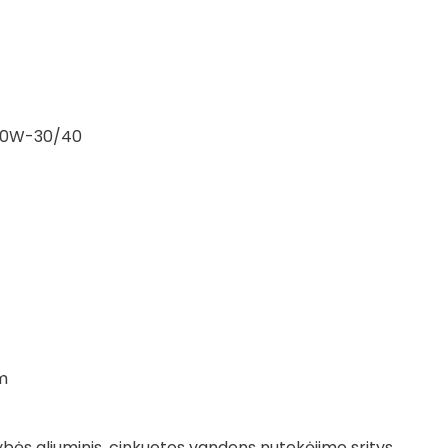
W 10W-30/40
mm
bės aliuminis, cinkuotos vandens nutekėjimo sritys