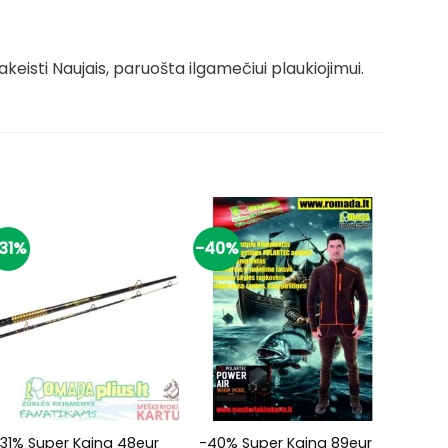
isti Naujais, paruošta ilgamečiui plaukiojimui.
31%
-40%
-20%
+
+
+
31% Super Kaina 48eur
-40% Super Kaina 89eur
Labai 