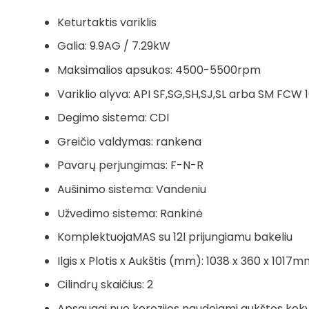
Keturtaktis variklis
Galia: 9.9AG / 7.29kW
Maksimalios apsukos: 4500-5500rpm
Variklio alyva: API SF,SG,SH,SJ,SL arba SM FC
Degimo sistema: CDI
Greičio valdymas: rankena
Pavarų perjungimas: F-N-R
Aušinimo sistema: Vandeniu
Užvedimo sistema: Rankinė
KomplektuojaMAS su 12l prijungiamu bakeliu
Ilgis x Plotis x Aukštis (mm): 1038 x 360 x 1017
Cilindrų skaičius: 2
Apsaugai nuo korozijos naudojami aukštos koky