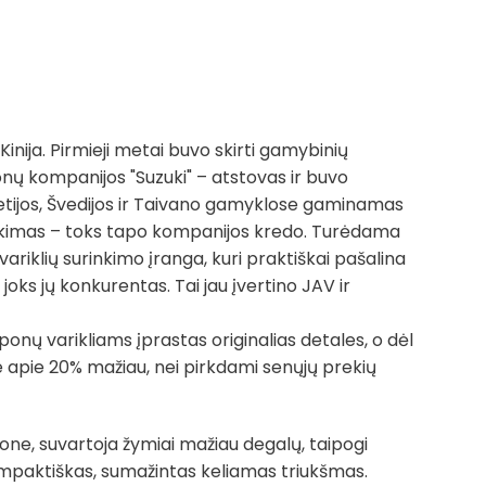
nija. Pirmieji metai buvo skirti gamybinių
onų kompanijos "Suzuki" – atstovas ir buvo
etijos, Švedijos ir Taivano gamyklose gaminamas
surinkimas – toks tapo kompanijos kredo. Turėdama
ariklių surinkimo įranga, kuri praktiškai pašalina
oks jų konkurentas. Tai jau įvertino JAV ir
ponų varikliams įprastas originalias detales, o dėl
apie 20% mažiau, nei pirkdami senųjų prekių
one, suvartoja žymiai mažiau degalų, taipogi
kompaktiškas, sumažintas keliamas triukšmas.