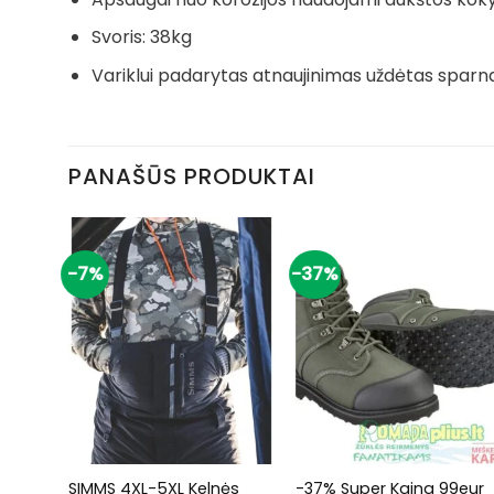
Svoris: 38kg
Variklui padarytas atnaujinimas uždėtas sparna
PANAŠŪS PRODUKTAI
-7%
-37%
+
+
9eur
SIMMS 4XL-5XL Kelnės
-37% Super Kaina 99eur