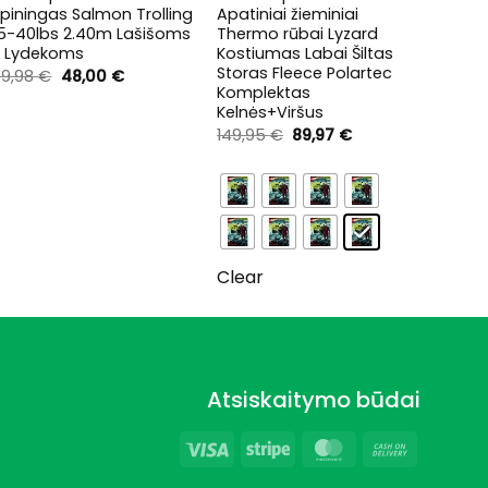
piningas Salmon Trolling
Apatiniai žieminiai
HIMAL
15-40lbs 2.40m Lašišoms
Thermo rūbai Lyzard
merin
ir Lydekoms
Kostiumas Labai Šiltas
26,89
Storas Fleece Polartec
Original
Current
69,98
€
48,00
€
price
price
Komplektas
was:
is:
Kelnės+Viršus
69,98 €.
48,00 €.
Original
Current
149,95
€
89,97
€
price
price
was:
is:
149,95 €.
89,97 €.
Clear
Atsiskaitymo būdai
Visa
Stripe
MasterCard
Cash
On