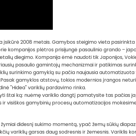
 įsikūrė 2008 metais. Gamybos steigimo vieta pasirinkta Ki
rie kompanijos plėtros prisijungė pasaulinio grando – jap
etalių diegimo. Kompanija ėmė naudoti tik Japonijos, Voki
ą – geriausių pasaulio gamintojų mechanizmai ir patikimas 
riklių surinkimo gamyklą su pačia naujausia automatizuota v
. Pasak gamyklos atstovų, tokios modernios įrangos neturi j
dinė "Hidea" variklių pardavimo rinka.
yti štai ką: nuėmę variklio dangtį pamatysite tas pačias ja
 ir visiškos gamybinių procesų automatizacijos mokėsime 
oja žymiai didesnį sukimo momentą, ypač žemų sūkių diapaz
kčių variklių garsas daug sodresnis ir žemesnis. Variklis 