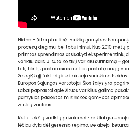
Hidea
– ši tarptautinė variklių gamybos kompanija
procesų diegimui bei tobulinimui. Nuo 2010 metų p
priimtas sprendimas atsisakyti eksperimentinių d
variklių dalis. Ji sutelkė tik į variklių surinkim
tokį tikslą, pastaraisiais metais pastatė naują va
žmogiškąjį faktorių ir eliminuoja surinkimo klaidas
Europos Sąjungos vartotojai. Šios šalys yra pagrin
Labai paprastai apie šituos variklius galima pasak
gamyklos pasiektos milžiniškos gamybos apimties
ženklų variklius.
Keturtakčių variklių privalumai: varikliai generu
lėčiau dyla dėl geresnio tepimo. Be abejo, keturta