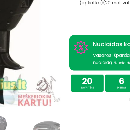
(apkatke)(20 mot val) 
Nuolaidos k
Vasaros išparda
nuolaidą
*Nuolaid
20
6
SAVAITĖSS
DIENAS