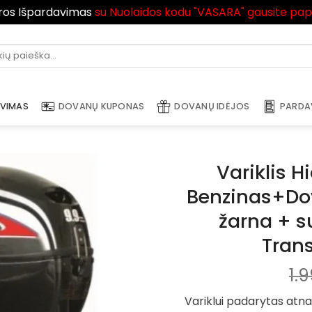
ros Išpardavimas
su Nuolaidos kodu "VASARA" gausite pa
i:
AVIMAS
DOVANŲ KUPONAS
DOVANŲ IDĖJOS
PARDA
Variklis H
Benzinas+Do
žarna + 
Tran
1.
Variklui padarytas atn