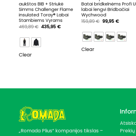
s
aukštos BIB + Striukė
Batai bridkelnėms Profi 
Simms Challenger Flame
labai lengvi Bridbačiai
insulated Toray® Labai
Wychwood
rmo
Stambiems Vyrams
Original
Current
159,89
€
99,95
€
price
price
20C
Original
Current
469,89
€
435,95
€
was:
is:
price
price
rrent
159,89 €.
99,95 €
was:
is:
ce
469,89 €.
435,95 €.
95 €.
Clear
Clear
Infor
Atsisk
„Romada Plius“ kompanijos tikslas –
Prekių