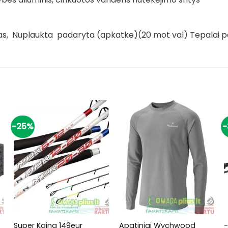
s, Nuplaukta padaryta (apkatke)(20 mot val) Tepalai pake
-25%
-
+
+
Super Kaina 149eur
Apatiniai Wychwood
-