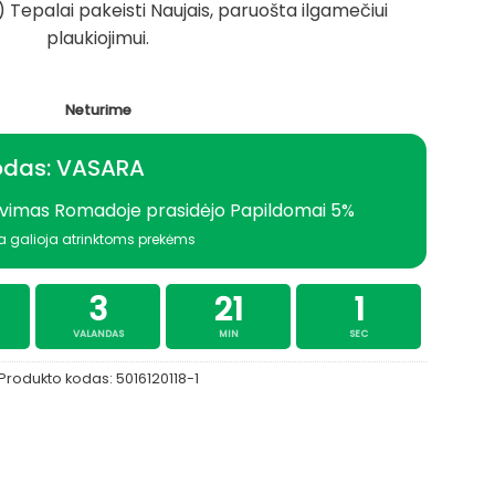
Tepalai pakeisti Naujais, paruošta ilgamečiui
1.995,89 €.
1.678,89 €.
plaukiojimui.
Neturime
odas: VASARA
vimas Romadoje prasidėjo Papildomai 5%
a galioja atrinktoms prekėms
3
21
0
VALANDAS
MIN
SEC
Produkto kodas:
5016120118-1