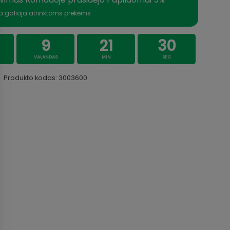
a galioja atrinktoms prekėms
9
21
30
VALANDAS
MIN
SEC
Produkto kodas:
3003600