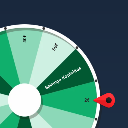
40€
50€
2 lankų Bimini yra kokybiškas ir stiprus stogelis s
sąlygomis įrodė, kad „Ocean“ sukurtas stogelis i
Spiningo Koplektas
Ø25mm bright dipped aluminium snap lock frame 
6-7 Marine grade Nylon fittings Supplied with A
knots.
Savybės
2€
Kupolo plotis: 1.2m
Aukštis: iki 1.15m
Ilgis: 1.6m