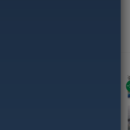
gubos siūlės
-40%
-