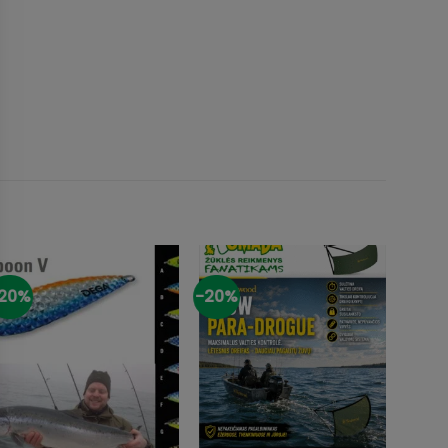
20%
-20%
-7%