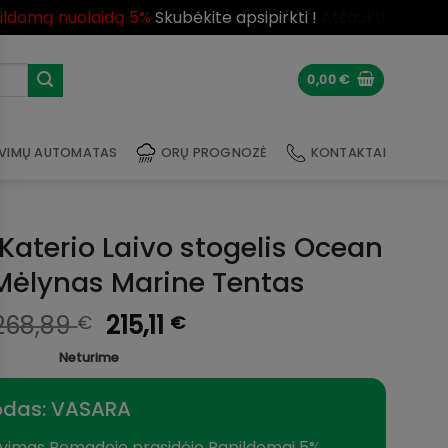
pildomą nuolaidą 5%
Skubėkite apsipirkti !
Atšaukti
0,00
€
VIMŲ AUTOMATAS
ORŲ PROGNOZĖ
KONTAKTAI
Katerio Laivo stogelis Ocean
 Mėlynas Marine Tentas
Original
Current
268,89
215,11
€
€
price
price
Neturime
was:
is:
268,89 €.
215,11 €.
odas: VASARA
vimas Romadoje prasidėjo Papildomai 5%