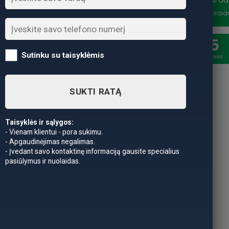
nuolaidą
*Nuolaid
20
5
Sutinku su taisyklėmis
SAVAITĖSS
DIENAS
SUKTI RATĄ
Taisyklės ir sąlygos:
- Vienam klientui - pora sukimu.
- Apgaudinėjimas negalimas.
- Įvedant savo kontaktinę informaciją gausite specialius
pasiūlymus ir nuolaidas.