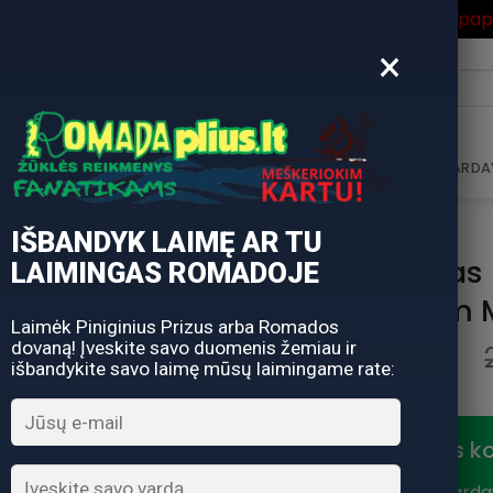
ros Išpardavimas
su Nuolaidos kodu "VASARA" gausite pa
×
i:
AVIMAS
DOVANŲ KUPONAS
DOVANŲ IDĖJOS
PARDA
IŠBANDYK LAIMĘ AR TU
Valties Stogas 
LAIMINGAS ROMADOJE
1,3-1,5m
Laimėk Piniginius Prizus arba Romados
dovaną! Įveskite savo duomenis žemiau ir
išbandykite savo laimę mūsų laimingame rate:
Nuolaidos k
Vasaros išparda