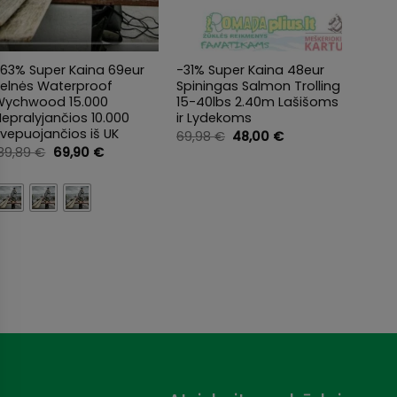
+
+
+
-63% Super Kaina 69eur
-31% Super Kaina 48eur
SIMMS
Kelnės Waterproof
Spiningas Salmon Trolling
aukšto
Wychwood 15.000
15-40lbs 2.40m Lašišoms
Simms
epralyjančios 10.000
ir Lydekoms
insul
vepuojančios iš UK
Stam
Original
Current
69,98
€
48,00
€
price
price
Original
Current
189,89
€
69,90
€
469,
was:
is:
price
price
69,98 €.
48,00 €.
was:
is:
189,89 €.
69,90 €.
Clea