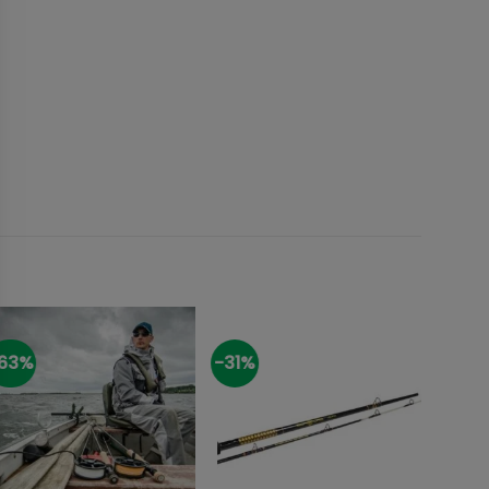
63%
-31%
-7%