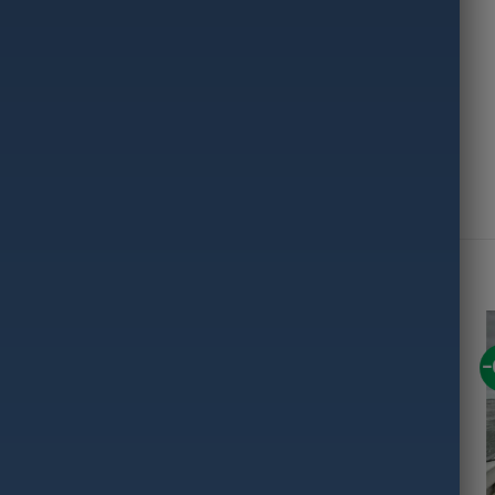
rovoms
-40%
-