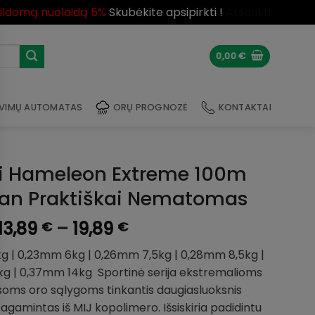
pildomą nuolaidą 5%
Skubėkite apsipirkti !
Atšaukti
0,00
€
VIMŲ AUTOMATAS
ORŲ PROGNOZĖ
KONTAKTAI
i Hameleon Extreme 100m
an Praktiškai Nematomas
Price
13,89
–
19,89
€
€
range:
g | 0,23mm 6kg | 0,26mm 7,5kg | 0,28mm 8,5kg |
13,89 €
kg | 0,37mm 14kg Sportinė serija ekstremalioms
through
oms oro sąlygoms tinkantis daugiasluoksnis
19,89 €
gamintas iš MIJ kopolimero. Išsiskiria padidintu