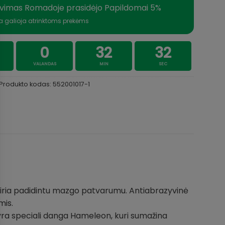
vimas Romadoje prasidėjo Papildomai 5%
a galioja atrinktoms prekėms
0
32
32
VALANDAS
MIN
SEC
Produkto kodas:
552001017-1
kiria padidintu mazgo patvarumu. Antiabrazyvinė
mis.
yra speciali danga Hameleon, kuri sumažina