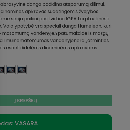
abrazyvinė danga padidina atsparumą dilimui.
s dinamines apkrovas sudėtingomis žvejybos
e serija puikiai pasitvirtino IGFA tarptautinėse
e. Valo ypatybė yra speciali danga Hameleon, kuri
 matomumą vandenyje.Ypatumai:didelis mazgų
 dilimuinematomumas vandenyjenėra „atminties
ybes esant didelėms dinaminėms apkrovoms
moi Hameleon Extreme 100m made in Japan Praktiškai Nema
Į KREPŠELĮ
odas: VASARA