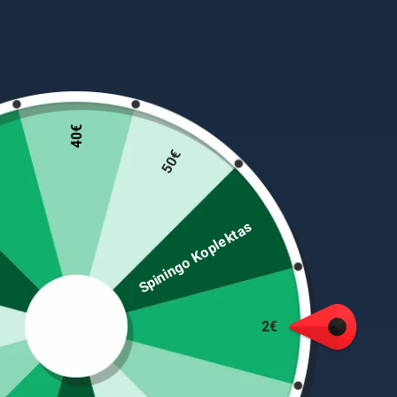
40€
50€
Spiningo Koplektas
Sportinė serija ekstremalioms žvejybos sąlygoms
2€
Visoms oro sąlygoms tinkantis daugiasluoksnis mo
danga padidina atsparumą dilimui. Atlaiko ekstr
Hameleon Extreme serija puikiai pasitvirtino IGF