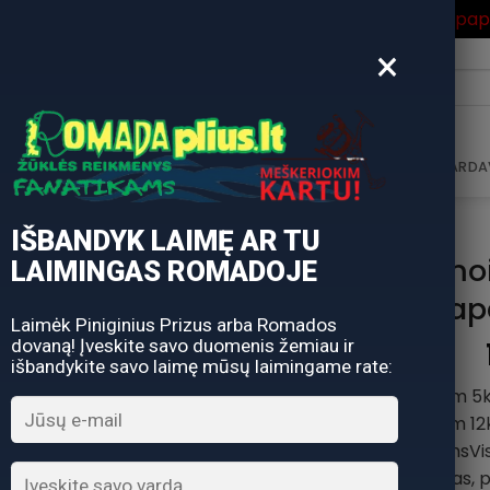
ros Išpardavimas
su Nuolaidos kodu "VASARA" gausite pa
×
i:
AVIMAS
DOVANŲ KUPONAS
DOVANŲ IDĖJOS
PARDA
IŠBANDYK LAIMĘ AR TU
Valas Momo
LAIMINGAS ROMADOJE
made in Jap
Laimėk Piniginius Prizus arba Romados
dovaną! Įveskite savo duomenis žemiau ir
išbandykite savo laimę mūsų laimingame rate:
0,17mm 3,5kg | 0,21mm 5k
0,31mm 10kg | 0,33mm 12
žvejybos sąlygomsVis
monoflamentinis valas, pa