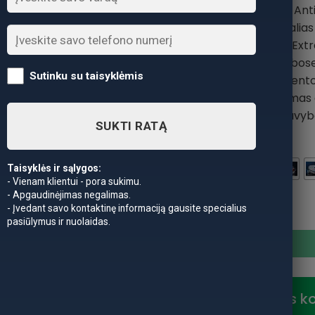
mazgo patvarumu. Anti
Atlaiko ekstremalia
sąlygomis.Hameleon Extrem
sportinės žūklės varžybos
Sutinku su taisyklėmis
sumažina monofilamento
stiprumas ir atsparumas
efekto”išlaiko sav
SUKTI RATĄ
Diametras
Taisyklės ir sąlygos:
- Vienam klientui - pora sukimu.
- Apgaudinėjimas negalimas.
produkto kiekis: Valas Mo
- Įvedant savo kontaktinę informaciją gausite specialius
pasiūlymus ir nuolaidas.
Nuolaidos k