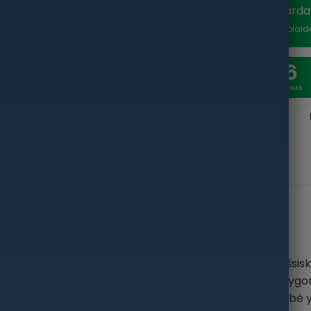
Vasaros išparda
nuolaidą
*Nuolaid
20
6
SAVAITĖSS
DIENAS
APRAŠYMAS
PAPILDOMA INFORMACIJA
noflamentinis valas, pagamintas iš MIJ kopolimero. Išsis
emalias dinamines apkrovas sudėtingomis žvejybos sąlygo
A tarptautinėse sportinės žūklės varžybose. Valo ypatybė 