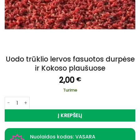
Uodo trūklio lervos fasuotos durpėse
ir Kokoso plaušuose
2,00
€
Turime
produkto kiekis: Uodo trūklio lervos fasuotos durpėse ir 
Į KREPŠELĮ
Nuolaidos kodas: VASARA