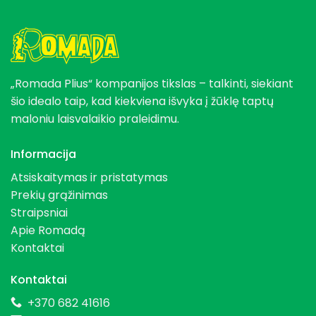
„Romada Plius“ kompanijos tikslas – talkinti, siekiant
šio idealo taip, kad kiekviena išvyka į žūklę taptų
maloniu laisvalaikio praleidimu.
Informacija
Atsiskaitymas ir pristatymas
Prekių grąžinimas
Straipsniai
Apie Romadą
Kontaktai
Kontaktai
+370 682 41616