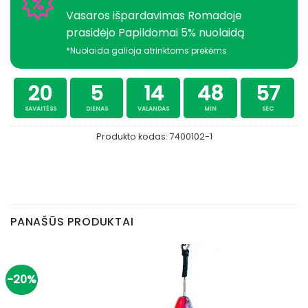
Vasaros išpardavimas Romadoje
prasidėjo Papildomai 5% nuolaidą
*Nuolaida galioja atrinktoms prekėms
20
5
14
48
57
SAVAITĖSS
DIENAS
VALANDAS
MIN
SEC
Produkto kodas:
7400102-1
PANAŠŪS PRODUKTAI
-20%