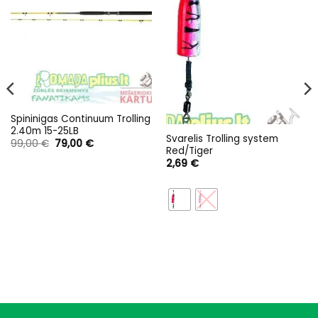
Spininigas Continuum Trolling
2.40m 15-25LB
Svarelis Trolling system
Original
Current
99,00
€
79,00
€
Red/Tiger
price
price
was:
is:
2,69
€
99,00 €.
79,00 €.