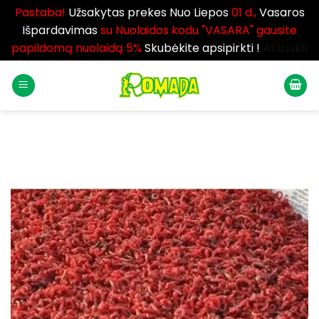
Pastaba!
Užsakytas prekes Nuo Liepos
01 d.,
Vasaros
Išpardavimas
su Nuolaidos kodu "VASARA" gausite
papildomą nuolaidą 5%
Skubėkite apsipirkti !
Atšaukti
Skip
to
content