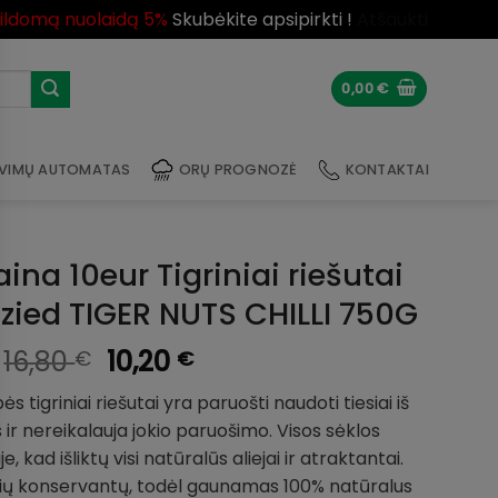
pildomą nuolaidą 5%
Skubėkite apsipirkti !
Atšaukti
0,00
€
VIMŲ AUTOMATAS
ORŲ PROGNOZĖ
KONTAKTAI
ina 10eur Tigriniai riešutai
zied TIGER NUTS CHILLI 750G
Original
Current
16,80
10,20
€
€
price
price
 tigriniai riešutai yra paruošti naudoti tiesiai iš
was:
is:
s ir nereikalauja jokio paruošimo. Visos sėklos
16,80 €.
10,20 €.
 kad išliktų visi natūralūs aliejai ir atraktantai.
kių konservantų, todėl gaunamas 100% natūralus