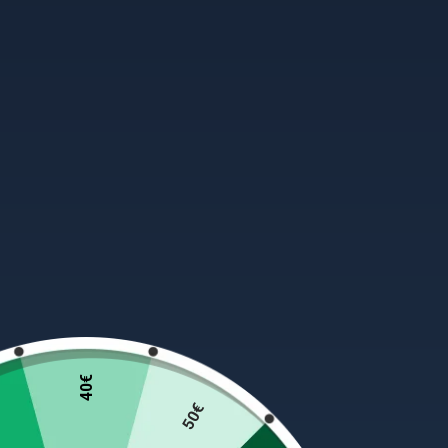
40€
50€