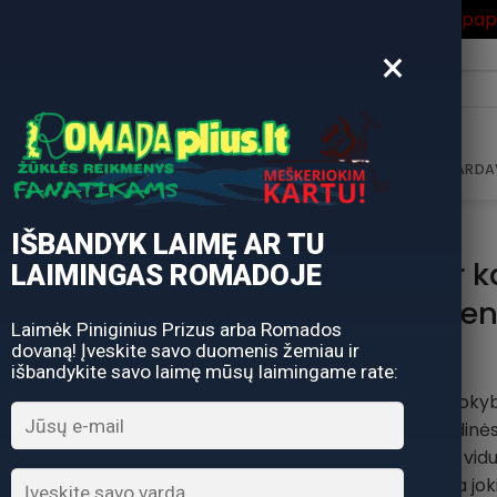
ros Išpardavimas
su Nuolaidos kodu "VASARA" gausite pa
×
i:
AVIMAS
DOVANŲ KUPONAS
DOVANŲ IDĖJOS
PARDA
IŠBANDYK LAIMĘ AR TU
-40% Super ka
LAIMINGAS ROMADOJE
Dynamite Fren
Laimėk Piniginius Prizus arba Romados
dovaną! Įveskite savo duomenis žemiau ir
išbandykite savo laimę mūsų laimingame rate:
Mūsų aukščiausios kokybės
stiklainio ar skardinė
iškepamos skardos viduje,
Visiškai nepridedama jo