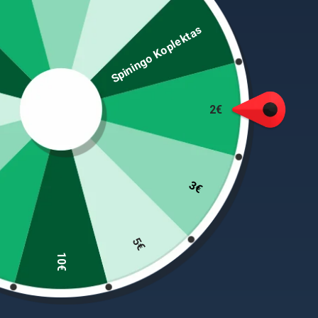
Spiningo Koplektas
Mūsų aukščiausios kokybės tigriniai riešutai yra pa
2€
skardos viduje, kad išliktų visi natūralūs aliejai 
būtų dar patrauklesnis. Naudokite kaip masalą kab
3€
PANAŠŪS PRODUKTAI
5€
10€
-20%