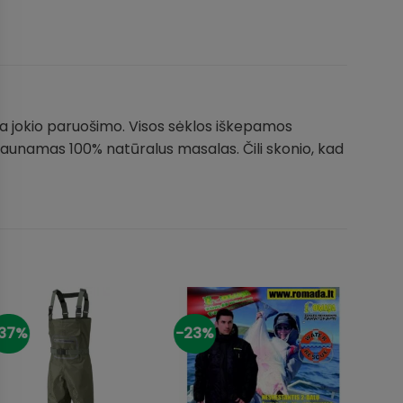
auja jokio paruošimo. Visos sėklos iškepamos
l gaunamas 100% natūralus masalas. Čili skonio, kad
37%
-23%
-20%