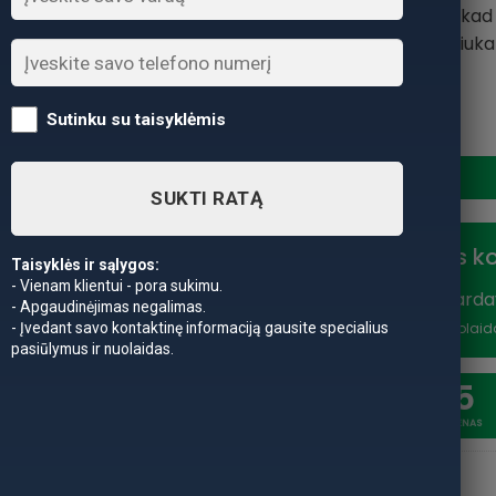
masalas. Čili skonio, ka
kabliuka
Sutinku su taisyklėmis
produkto kiekis: -40% Super 
SUKTI RATĄ
Nuolaidos k
Taisyklės ir sąlygos:
- Vienam klientui - pora sukimu.
Vasaros išparda
- Apgaudinėjimas negalimas.
nuolaidą
- Įvedant savo kontaktinę informaciją gausite specialius
*Nuolaid
pasiūlymus ir nuolaidas.
20
5
SAVAITĖSS
DIENAS