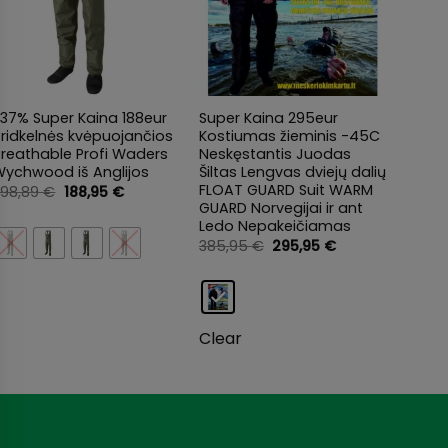
+
+
37% Super Kaina 188eur
Super Kaina 295eur
Paraš
ridkelnės kvėpuojančios
Kostiumas žieminis -45C
Inkar
Breathable Profi Waders
Neskęstantis Juodas
Dėklu 
Wychwood iš Anglijos
Šiltas Lengvas dviejų dalių
dreif
FLOAT GUARD Suit WARM
Norve
Original
Current
298,89
€
188,95
€
price
price
GUARD Norvegijai ir ant
74,9
was:
is:
Ledo Nepakeičiamas
298,89 €.
188,95 €.
Original
Current
385,95
€
295,95
€
price
price
was:
is:
385,95 €.
295,95 €.
Clear