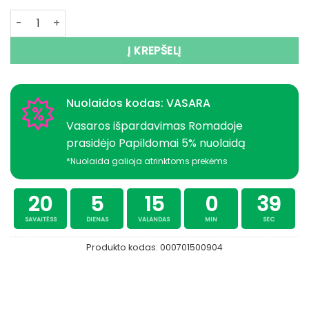
produkto kiekis: Šviestukas daugkartinis LED
Į KREPŠELĮ
Nuolaidos kodas: VASARA
Vasaros išpardavimas Romadoje
prasidėjo Papildomai 5% nuolaidą
*Nuolaida galioja atrinktoms prekėms
20
5
15
0
39
SAVAITĖSS
DIENAS
VALANDAS
MIN
SEC
Produkto kodas:
000701500904