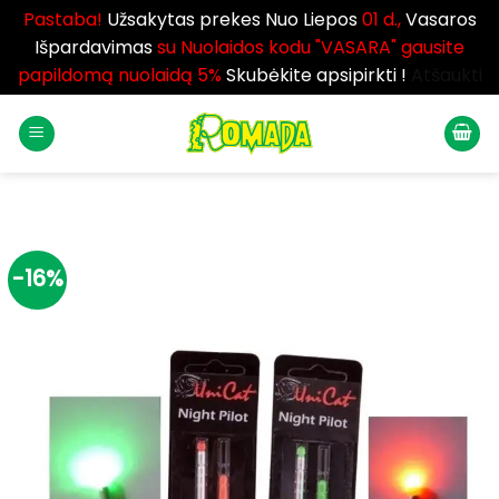
Pastaba!
Užsakytas prekes Nuo Liepos
01 d.,
Vasaros
Išpardavimas
su Nuolaidos kodu "VASARA" gausite
papildomą nuolaidą 5%
Skubėkite apsipirkti !
Atšaukti
Skip
to
content
-16%