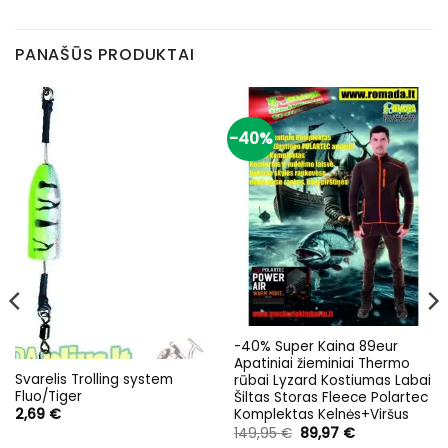
PANAŠŪS PRODUKTAI
-40%
-40% Super Kaina 89eur
Apatiniai žieminiai Thermo
Svarelis Trolling system
rūbai Lyzard Kostiumas Labai
Fluo/Tiger
Šiltas Storas Fleece Polartec
2,69
€
Komplektas Kelnės+Viršus
Original
Current
149,95
€
89,97
€
price
price