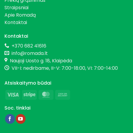
Prekių grąžinimas
Straipsniai
Apie Romadą
Kontaktai
Kontaktai
+370 682 41616
info@romada.lt
Naujoji Uosto g. 18, Klaipėda
VII-I: nedirbame, II-V: 7:00-18:00, VI: 7:00-14:00
Atsiskaitymo būdai
Visa
Stripe
MasterCard
Cash
On
Soc. tinklai
Delivery