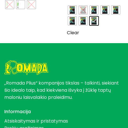
was:
is:
149,95 €.
89,97 €.
Clear
„Romada Plius“ kompanijos tikslas – talkinti, siekiant
šio idealo taip, kad kiekviena išvyka į žūklę taptų
maloniu laisvalaikio praleidimu.
Informacija
Atsiskaitymas ir pristatymas