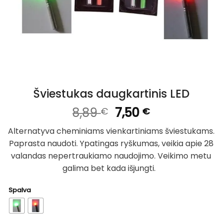
Šviestukas daugkartinis LED
Original
Current
8,89
7,50
€
€
price
price
Alternatyva cheminiams vienkartiniams šviestukams.
was:
is:
Paprasta naudoti. Ypatingas ryškumas, veikia apie 28
8,89 €.
7,50 €.
valandas nepertraukiamo naudojimo. Veikimo metu
galima bet kada išjungti.
Spalva