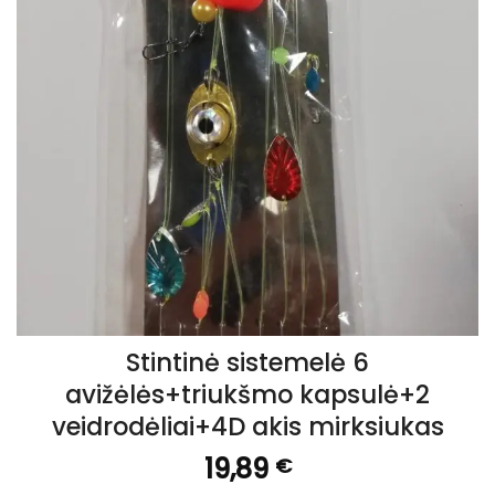
Stintinė sistemelė 6
avižėlės+triukšmo kapsulė+2
veidrodėliai+4D akis mirksiukas
19,89
€