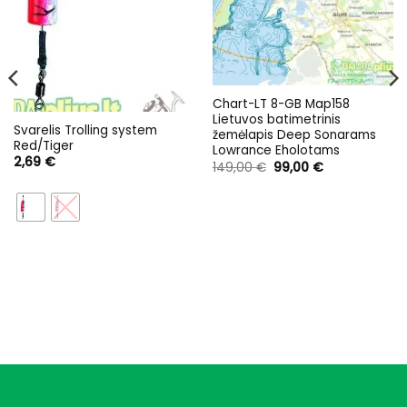
Chart-LT 8-GB Map158
Lietuvos batimetrinis
Svarelis Trolling system
žemėlapis Deep Sonarams
Red/Tiger
Lowrance Eholotams
2,69
€
Original
Current
149,00
€
99,00
€
price
price
was:
is:
149,00 €.
99,00 €.