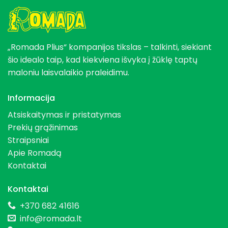
„Romada Plius“ kompanijos tikslas – talkinti, siekiant
šio idealo taip, kad kiekviena išvyka į žūklę taptų
maloniu laisvalaikio praleidimu.
Informacija
Atsiskaitymas ir pristatymas
Prekių grąžinimas
Straipsniai
Apie Romadą
Kontaktai
Kontaktai
+370 682 41616
info@romada.lt