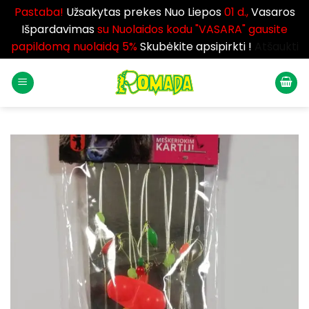
Pastaba!
Užsakytas prekes Nuo Liepos
01 d.,
Vasaros
Išpardavimas
su Nuolaidos kodu "VASARA" gausite
papildomą nuolaidą 5%
Skubėkite apsipirkti !
Atšaukti
Skip
to
content