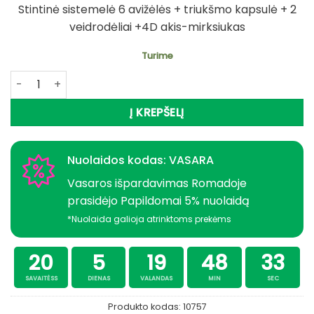
Stintinė sistemelė 6 avižėlės + triukšmo kapsulė + 2
veidrodėliai +4D akis-mirksiukas
Turime
produkto kiekis: Stintinė sistemelė 6 avižėlės+triukšmo k
Į KREPŠELĮ
Nuolaidos kodas: VASARA
Vasaros išpardavimas Romadoje
prasidėjo Papildomai 5% nuolaidą
*Nuolaida galioja atrinktoms prekėms
20
5
19
48
33
SAVAITĖSS
DIENAS
VALANDAS
MIN
SEC
Produkto kodas:
10757