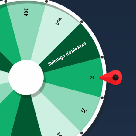
40€
50€
Spiningo Koplektas
Ilgis 2,40 m, užmetimo svoris iki 25g, transport. ilg
Carbon-blank-construction FSP Fast – Sensitive –
2€
handcrafted time tested i-fish one rod series st
require specially designed rods, we have develope
ongoing development, the FSP Fast – Sensitive – 
The flat black look is set off by a number of styl
3€
EVA-handle and the newest generation of LC (Long
demands of this new generation of rods that ar
5€