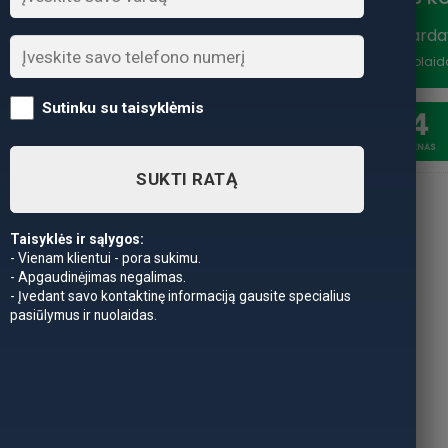
Vasaros išparda
nuolaidą
*Nuolaid
Sutinku su taisyklėmis
20
4
SAVAITĖSS
DIENAS
SUKTI RATĄ
Taisyklės ir sąlygos:
- Vienam klientui - pora sukimu.
- Apgaudinėjimas negalimas.
- Įvedant savo kontaktinę informaciją gausite specialius
pasiūlymus ir nuolaidas.