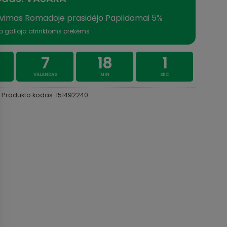
vimas Romadoje prasidėjo Papildomai 5%
a galioja atrinktoms prekėms
7
18
1
VALANDAS
MIN
SEC
Produkto kodas:
151492240