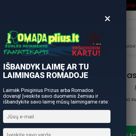
ros Išpardavimas
su Nuolaidos kodu "VASARA" gausite pa
×
i:
AVIMAS
DOVANŲ KUPONAS
DOVANŲ IDĖJOS
PARDA
IŠBANDYK LAIMĘ AR TU
Spininigas
LAIMINGAS ROMADOJE
Laimėk Piniginius Prizus arba Romados
dovaną! Įveskite savo duomenis žemiau ir
Ilgis 2,40 m, užmetimo svo
išbandykite savo laimę mūsų laimingame rate:
Nuolaidos k