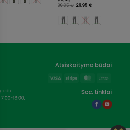
Original
Current
38,95
€
29,95
€
price
price
Clea
was:
is:
38,95 €.
29,95 €.
Atsiskaitymo būdai
Visa
Stripe
MasterCard
Cash
On
aipėda
Soc. tinklai
Delivery
 7:00-18:00,