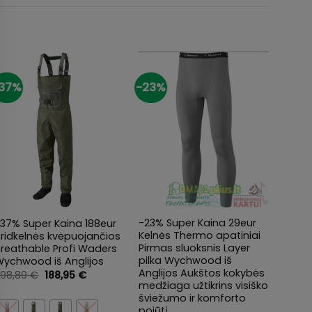
37%
-23%
-29%
+
+
+
-23% Super Kaina 29eur
37% Super Kaina 188eur
Braid
Kelnės Thermo apatiniai
ridkelnės kvėpuojančios
klas
Pirmas sluoksnis Layer
Breathable Profi Waders
Wadin
pilka Wychwood iš
Wychwood iš Anglijos
veltin
Anglijos Aukštos kokybės
Original
Current
298,89
€
188,95
€
139,8
price
price
medžiaga užtikrins visiško
was:
is:
šviežumo ir komforto
298,89 €.
188,95 €.
pojūtį