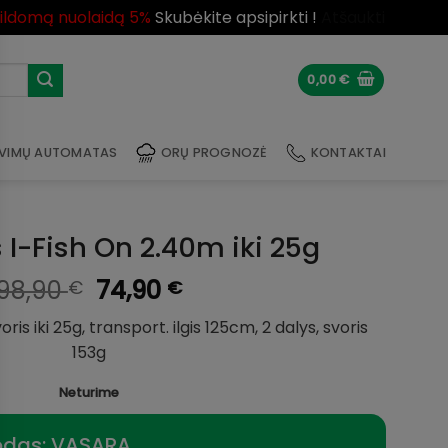
pildomą nuolaidą 5%
Skubėkite apsipirkti !
Atšaukti
0,00
€
VIMŲ AUTOMATAS
ORŲ PROGNOZĖ
KONTAKTAI
 I-Fish On 2.40m iki 25g
Original
Current
98,90
74,90
€
€
price
price
ris iki 25g, transport. ilgis 125cm, 2 dalys, svoris
was:
is:
153g
98,90 €.
74,90 €.
Neturime
odas: VASARA