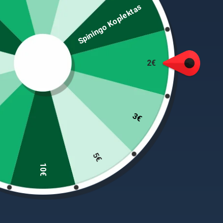
Spiningo Koplektas
Mažas dydis ir didelės galimybės sukauptos estetiš
transportavimo ilgį, o tai įvertins meškeriotojai,
pristatome jums meškeres, kurios nenuvils jūsų l
2€
Ilgis 390 cm – užmetimas iki 60g, 7 dalys, transpo
PANAŠŪS PRODUKTAI
3€
5€
-23%
-29%
10€