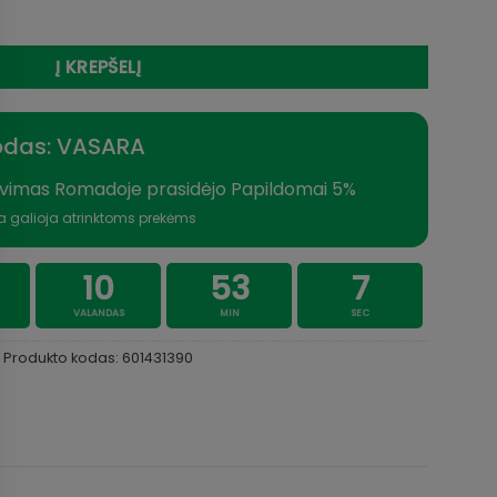
eleskopinis Grafi Travel 3.9m iki 60g
Į KREPŠELĮ
odas: VASARA
vimas Romadoje prasidėjo Papildomai 5%
a galioja atrinktoms prekėms
10
53
6
VALANDAS
MIN
SEC
Produkto kodas:
601431390