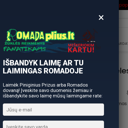
ros Išpardavimas
su Nuolaidos kodu "VASARA" gausite pa
×
i:
AVIMAS
DOVANŲ KUPONAS
DOVANŲ IDĖJOS
PARDA
IŠBANDYK LAIMĘ AR TU
Spiningas Teles
LAIMINGAS ROMADOJE
Laimėk Piniginius Prizus arba Romados
dovaną! Įveskite savo duomenis žemiau ir
išbandykite savo laimę mūsų laimingame rate:
Ilgis 390 cm – užmetimas i