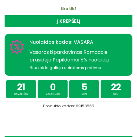
Liko tik 1
Į KREPŠELĮ
Nuolaidos kodas: VASARA
Vasaros išpardavimas Romadoje
prasidėjo Papildomai 5% nuolaidą
*Nuolaida galioja atrinktoms prekėms
21
0
5
22
SAVAITĖSS
VALANDAS
MIN
SEC
Produkto kodas:
69153565