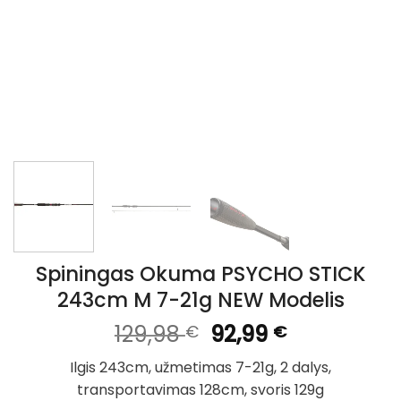
Spiningas Okuma PSYCHO STICK
243cm M 7-21g NEW Modelis
Original
Current
129,98
92,99
€
€
price
price
Ilgis 243cm, užmetimas 7-21g, 2 dalys,
was:
is:
transportavimas 128cm, svoris 129g
129,98 €.
92,99 €.