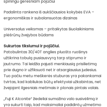
spiningu geresniam pojūčiui
Padalinta rankena iš aukščiausios kokybės EVA –
ergonomiškas ir subalansuotas dizainas
Universalus veiksmas – pritaikytas šiuolaikiniams
plėšrūnų žvejybos būdams
Sukurtas tikslumui ir pojūčiui.
Patobulintas 30/40T anglies pluošto ruošinys
užtikrina tobulą pusiausvyrą tarp stiprumo ir
jautrumo. Tai leidžia pajusti menkiausią prisilietimą
prie dugno ir užfiksuoti net ir atsargiausius judesius.
Tuo pačiu metu meškerės stuburas yra pakankamai
tvirtas, kad kabliukas būtų efektyviai užkabintas, net
žvejojant ilgesniais metimais ir plonais pintais valais.
„Fuji K Alconite“ žiedeliai sumažina valo susivėlimą ir
yra sukurti taip, kad maksimaliai padidintų užmetimo