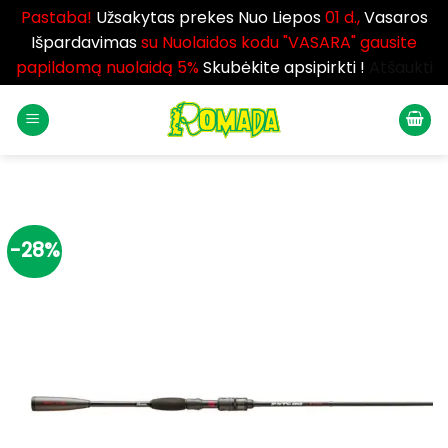
Pastaba!
Užsakytas prekes Nuo Liepos
01 d.,
Vasaros
Išpardavimas
su Nuolaidos kodu "VASARA" gausite
papildomą nuolaidą 5%
Skubėkite apsipirkti !
Atšaukti
Skip
to
content
-28%