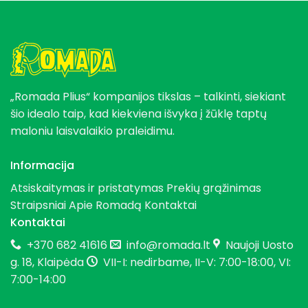
„Romada Plius“ kompanijos tikslas – talkinti, siekiant
šio idealo taip, kad kiekviena išvyka į žūklę taptų
maloniu laisvalaikio praleidimu.
Informacija
Atsiskaitymas ir pristatymas
Prekių grąžinimas
Straipsniai
Apie Romadą
Kontaktai
Kontaktai
+370 682 41616
info@romada.lt
Naujoji Uosto
g. 18, Klaipėda
VII-I: nedirbame, II-V: 7:00-18:00, VI:
7:00-14:00