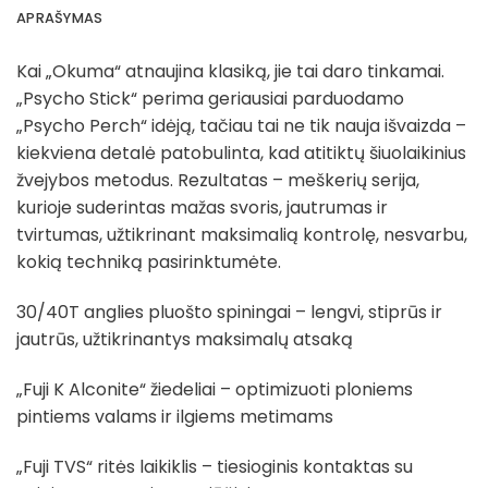
APRAŠYMAS
Kai „Okuma“ atnaujina klasiką, jie tai daro tinkamai.
„Psycho Stick“ perima geriausiai parduodamo
„Psycho Perch“ idėją, tačiau tai ne tik nauja išvaizda –
kiekviena detalė patobulinta, kad atitiktų šiuolaikinius
žvejybos metodus. Rezultatas – meškerių serija,
kurioje suderintas mažas svoris, jautrumas ir
tvirtumas, užtikrinant maksimalią kontrolę, nesvarbu,
kokią techniką pasirinktumėte.
30/40T anglies pluošto spiningai – lengvi, stiprūs ir
jautrūs, užtikrinantys maksimalų atsaką
„Fuji K Alconite“ žiedeliai – optimizuoti ploniems
pintiems valams ir ilgiems metimams
„Fuji TVS“ ritės laikiklis – tiesioginis kontaktas su