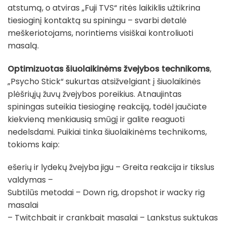
atstumą, o atviras „Fuji TVS“ ritės laikiklis užtikrina
tiesioginį kontaktą su spiningu – svarbi detalė
meškeriotojams, norintiems visiškai kontroliuoti
masalą.
Optimizuotas šiuolaikinėms žvejybos technikoms
,
„Psycho Stick“ sukurtas atsižvelgiant į šiuolaikinės
plėšriųjų žuvų žvejybos poreikius. Atnaujintas
spiningas suteikia tiesioginę reakciją, todėl jaučiate
kiekvieną menkiausią smūgį ir galite reaguoti
nedelsdami. Puikiai tinka šiuolaikinėms technikoms,
tokioms kaip:
ešerių ir lydekų žvejyba jigu – Greita reakcija ir tikslus
valdymas –
Subtilūs metodai – Down rig, dropshot ir wacky rig
masalai
– Twitchbait ir crankbait masalai – Lankstus suktukas