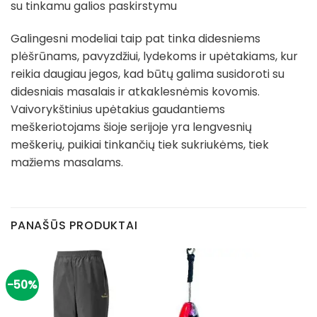
su tinkamu galios paskirstymu
Galingesni modeliai taip pat tinka didesniems
plėšrūnams, pavyzdžiui, lydekoms ir upėtakiams, kur
reikia daugiau jegos, kad būtų galima susidoroti su
didesniais masalais ir atkaklesnėmis kovomis.
Vaivorykštinius upėtakius gaudantiems
meškeriotojams šioje serijoje yra lengvesnių
meškerių, puikiai tinkančių tiek sukriukėms, tiek
mažiems masalams.
PANAŠŪS PRODUKTAI
-50%