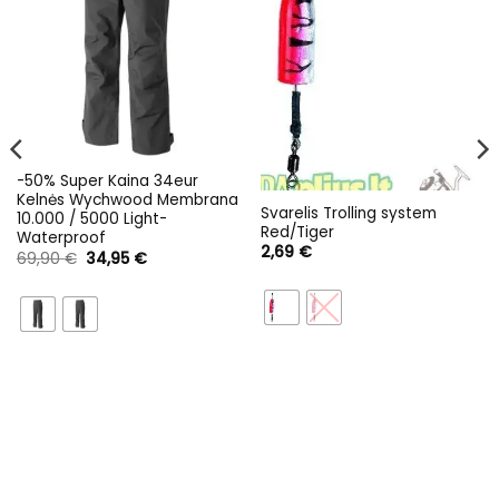
-50% Super Kaina 34eur
Kelnės Wychwood Membrana
Svarelis Trolling system
10.000 / 5000 Light-
Red/Tiger
Waterproof
2,69
€
Original
Current
69,90
€
34,95
€
price
price
was:
is:
69,90 €.
34,95 €.