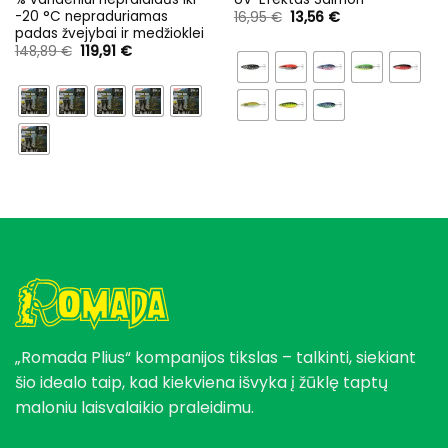
-20 °C nepraduriamas
Original
Current
16,95
€
13,56
€
price
price
padas žvejybai ir medžioklei
was:
is:
Original
Current
148,89
€
119,91
€
16,95 €.
13,56 €.
price
price
was:
is:
148,89 €.
119,91 €.
„Romada Plius“ kompanijos tikslas – talkinti, siekiant
šio idealo taip, kad kiekviena išvyka į žūklę taptų
maloniu laisvalaikio praleidimu.