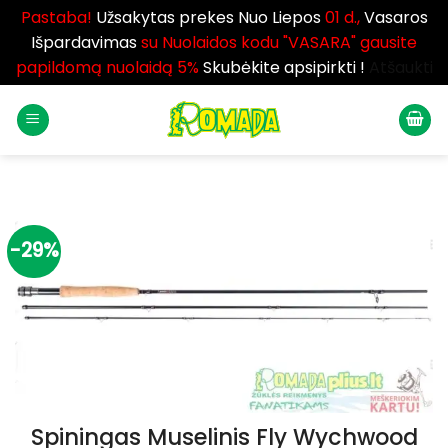
Pastaba!
Užsakytas prekes Nuo Liepos
01 d.,
Vasaros
Išpardavimas
su Nuolaidos kodu "VASARA" gausite
papildomą nuolaidą 5%
Skubėkite apsipirkti !
Atšaukti
Skip
to
content
-29%
Spiningas Muselinis Fly Wychwood