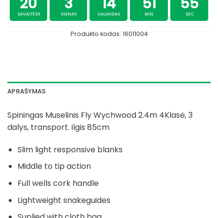
20
3
14
51
54
SAVAITĖSS
DIENAS
VALANDAS
MIN
SEC
Produkto kodas:
16011004
APRAŠYMAS
Spiningas Muselinis Fly Wychwood 2.4m 4Klasė, 3
dalys, transport. ilgis 85cm
Slim light responsive blanks
Middle to tip action
Full wells cork handle
Lightweight snakeguides
Suplied with cloth bag