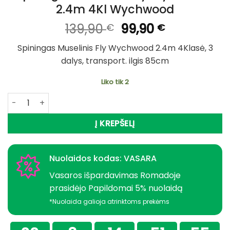
2.4m 4Kl Wychwood
Original
Current
139,90
99,90
€
€
price
price
Spiningas Muselinis Fly Wychwood 2.4m 4Klasė, 3
was:
is:
dalys, transport. ilgis 85cm
139,90 €.
99,90 €.
Liko tik 2
produkto kiekis: Spiningas Muselinis Fly Wychwood 2.4m
Į KREPŠELĮ
Nuolaidos kodas: VASARA
Vasaros išpardavimas Romadoje
prasidėjo Papildomai 5% nuolaidą
*Nuolaida galioja atrinktoms prekėms