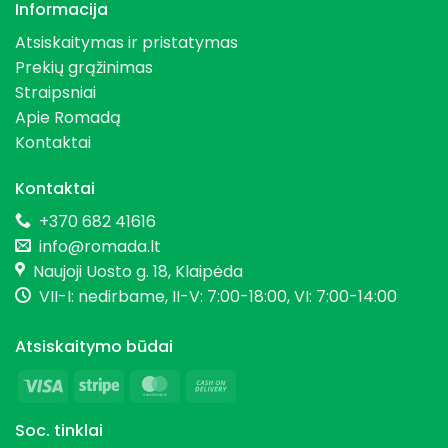
Informacija
Atsiskaitymas ir pristatymas
Prekių grąžinimas
Straipsniai
Apie Romadą
Kontaktai
Kontaktai
+370 682 41616
info@romada.lt
Naujoji Uosto g. 18, Klaipėda
VII-I: nedirbame, II-V: 7:00-18:00, VI: 7:00-14:00
Atsiskaitymo būdai
Visa
Stripe
MasterCard
Cash
On
Soc. tinklai
Delivery