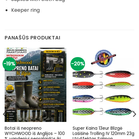
Keeper ring
PANAŠŪS PRODUKTAI
-19%
-20%
Botai iš neopreno
Super Kaina 13eur Blizgė
WYCHWOOD iš Anglijos – 100
Lašišinė Trolling IV 120mm 23g
% vandeniui nepralaidūs iki
UV-Efektas Salmon