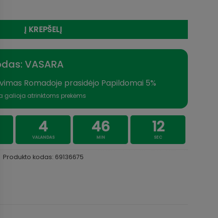
Altera Travel tele 2.13m 10-30g 64cm
Į KREPŠELĮ
odas: VASARA
vimas Romadoje prasidėjo Papildomai 5%
a galioja atrinktoms prekėms
4
46
12
VALANDAS
MIN
SEC
Produkto kodas:
69136675