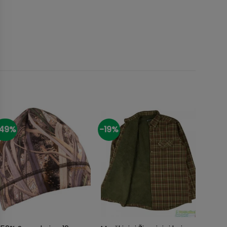
49%
-19%
-20%
+
+
+