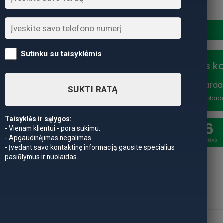
produkto kiekis: Spiningas 
Sutinku su taisyklėmis
Nuolaidos k
Vasaros išparda
SUKTI RATĄ
nuolaidą
*Nuolaid
Taisyklės ir sąlygos:
20
6
- Vienam klientui - pora sukimu.
- Apgaudinėjimas negalimas.
SAVAITĖSS
DIENAS
- Įvedant savo kontaktinę informaciją gausite specialius
pasiūlymus ir nuolaidas.
APRAŠYMAS