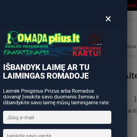
ros Išpardavimas
su Nuolaidos kodu "VASARA" gausite pa
×
i:
AVIMAS
DOVANŲ KUPONAS
DOVANŲ IDĖJOS
PARDA
IŠBANDYK LAIMĘ AR TU
Spiningas Alt
LAIMINGAS ROMADOJE
Laimėk Piniginius Prizus arba Romados
dovaną! Įveskite savo duomenis žemiau ir
išbandykite savo laimę mūsų laimingame rate:
Ilgis 213cm, užmetimas 1