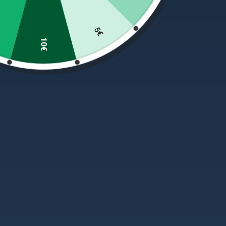
· Veiksmas: H;
5€
· Svoris: 116g.
10€
PANAŠŪS PRODUKTAI
-29%
+
+
Planeris laivelis Supra