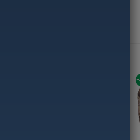
-
+
+