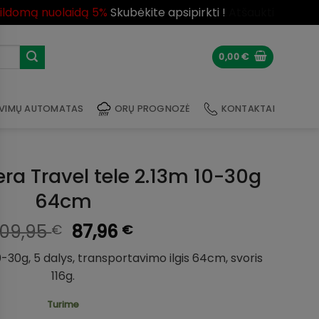
pildomą nuolaidą 5%
Skubėkite apsipirkti !
Atšaukti
0,00
€
VIMŲ AUTOMATAS
ORŲ PROGNOZĖ
KONTAKTAI
era Travel tele 2.13m 10-30g
64cm
Original
Current
109,95
87,96
€
€
price
price
0-30g, 5 dalys, transportavimo ilgis 64cm, svoris
was:
is:
116g.
109,95 €.
87,96 €.
Turime