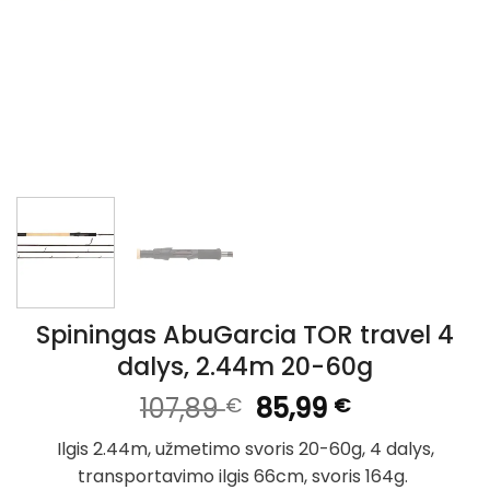
Spiningas AbuGarcia TOR travel 4
dalys, 2.44m 20-60g
Original
Current
107,89
85,99
€
€
price
price
Ilgis 2.44m, užmetimo svoris 20-60g, 4 dalys,
was:
is:
transportavimo ilgis 66cm, svoris 164g.
107,89 €.
85,99 €.