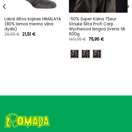
Labai šiltos kojinės HIMALAYA
-50% Super Kaina 75eur
(80% lamos merino vilna
Striukė Šilta Profi Carp
dydis)
Wychwood lengva Sveria tik
600g
Original
Current
26,89
€
21,51
€
price
price
Original
Current
149,95
€
75,95
€
was:
is:
price
price
26,89 €.
21,51 €.
was:
is:
149,95 €.
75,95 €.