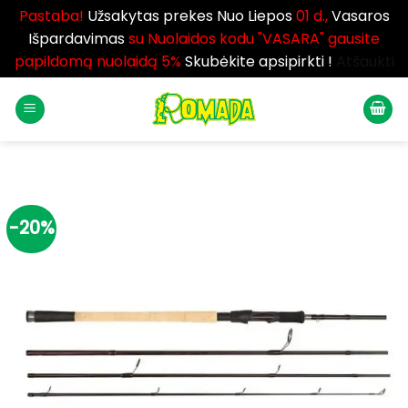
Pastaba!
Užsakytas prekes Nuo Liepos
01 d.,
Vasaros
Išpardavimas
su Nuolaidos kodu "VASARA" gausite
papildomą nuolaidą 5%
Skubėkite apsipirkti !
Atšaukti
Skip
to
content
-20%