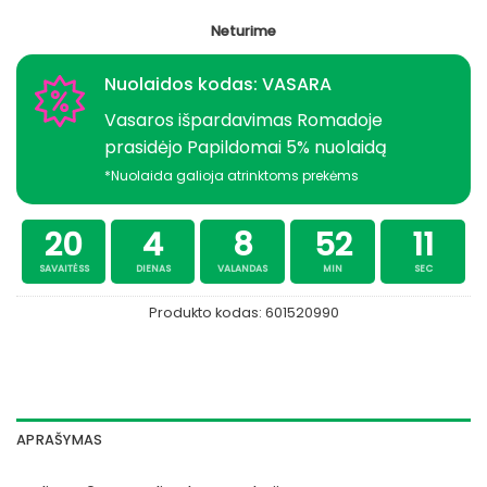
Neturime
Nuolaidos kodas: VASARA
Vasaros išpardavimas Romadoje
prasidėjo Papildomai 5% nuolaidą
*Nuolaida galioja atrinktoms prekėms
20
4
8
52
10
SAVAITĖSS
DIENAS
VALANDAS
MIN
SEC
Produkto kodas:
601520990
APRAŠYMAS