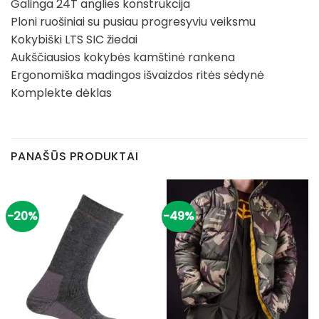
Galinga 24T anglies konstrukcija
Ploni ruošiniai su pusiau progresyviu veiksmu
Kokybiški LTS SIC žiedai
Aukščiausios kokybės kamštinė rankena
Ergonomiška madingos išvaizdos ritės sėdynė
Komplekte dėklas
PANAŠŪS PRODUKTAI
-20%
-49%