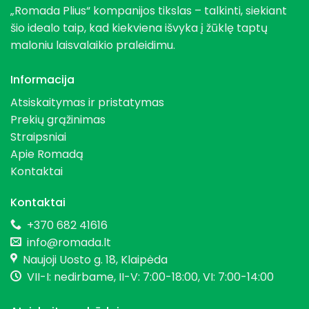
„Romada Plius“ kompanijos tikslas – talkinti, siekiant
šio idealo taip, kad kiekviena išvyka į žūklę taptų
maloniu laisvalaikio praleidimu.
Informacija
Atsiskaitymas ir pristatymas
Prekių grąžinimas
Straipsniai
Apie Romadą
Kontaktai
Kontaktai
+370 682 41616
info@romada.lt
Naujoji Uosto g. 18, Klaipėda
VII-I: nedirbame, II-V: 7:00-18:00, VI: 7:00-14:00