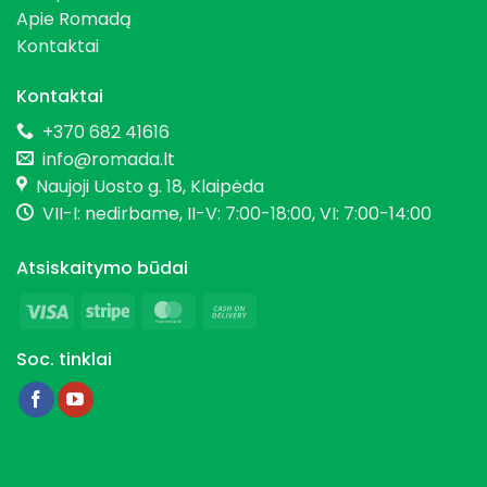
Apie Romadą
Kontaktai
Kontaktai
+370 682 41616
info@romada.lt
Naujoji Uosto g. 18, Klaipėda
VII-I: nedirbame, II-V: 7:00-18:00, VI: 7:00-14:00
Atsiskaitymo būdai
Visa
Stripe
MasterCard
Cash
On
Soc. tinklai
Delivery