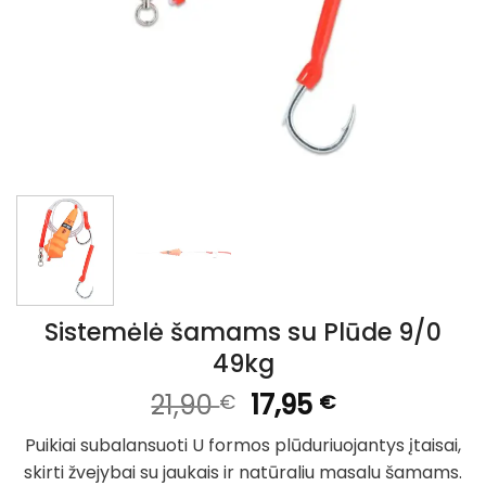
Sistemėlė šamams su Plūde 9/0
49kg
Original
Current
21,90
17,95
€
€
price
price
Puikiai subalansuoti U formos plūduriuojantys įtaisai,
was:
is:
skirti žvejybai su jaukais ir natūraliu masalu šamams.
21,90 €.
17,95 €.