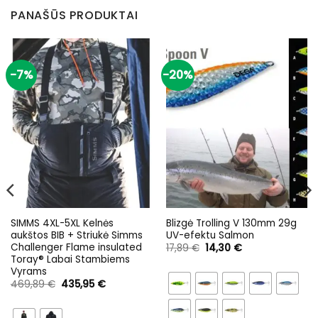
PANAŠŪS PRODUKTAI
-7%
-20%
SIMMS 4XL-5XL Kelnės
Blizgė Trolling V 130mm 29g
aukštos BIB + Striukė Simms
UV-efektu Salmon
Challenger Flame insulated
Original
Current
17,89
€
14,30
€
price
price
Toray® Labai Stambiems
was:
is:
Vyrams
17,89 €.
14,30 €.
Original
Current
469,89
€
435,95
€
price
price
was:
is:
469,89 €.
435,95 €.