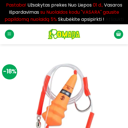
Pastaba!
Užsakytas prekes Nuo Liepos
01 d.,
Vasaros
Išpardavimas
su Nuolaidos kodu "VASARA" gausite
papildomą nuolaidą 5%
Skubėkite apsipirkti !
Atšaukti
Skip
to
content
-18%