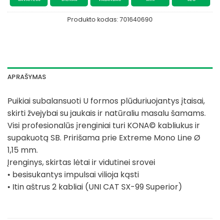
Produkto kodas:
701640690
APRAŠYMAS
Puikiai subalansuoti U formos plūduriuojantys įtaisai,
skirti žvejybai su jaukais ir natūraliu masalu šamams.
Visi profesionalūs įrenginiai turi KONA© kabliukus ir
supakuotą SB. Pririšama prie Extreme Mono Line Ø
1,15 mm.
Įrenginys, skirtas lėtai ir vidutinei srovei
• besisukantys impulsai vilioja kąsti
• Itin aštrus 2 kabliai (UNI CAT SX-99 Superior)