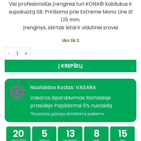
Visi profesionalūs įrenginiai turi KONA© kabliukus ir
supakuotą SB. Pririšama prie Extreme Mono Line Ø
1,15 mm.
Įrenginys, skirtas lėtai ir vidutinei srovei
Liko tik 2
produkto kiekis: Sistemėlė šamams su Plūde 9/0 49kg
Į KREPŠELĮ
Nuolaidos kodas: VASARA
Vasaros išpardavimas Romadoje
prasidėjo Papildomai 5% nuolaidą
*Nuolaida galioja atrinktoms prekėms
20
5
13
8
15
SAVAITĖSS
DIENAS
VALANDAS
MIN
SEC