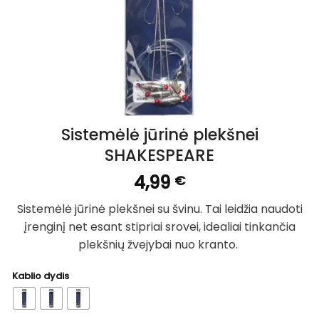
Sistemėlė jūrinė plekšnei
SHAKESPEARE
4,99
€
Sistemėlė jūrinė plekšnei su švinu. Tai leidžia naudoti
įrenginį net esant stipriai srovei, idealiai tinkančia
plekšnių žvejybai nuo kranto.
Kablio dydis