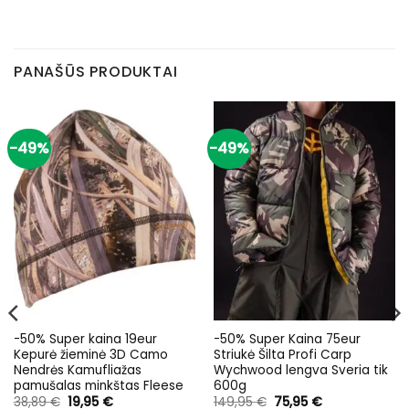
PANAŠŪS PRODUKTAI
-49%
-49%
-50% Super kaina 19eur
-50% Super Kaina 75eur
Kepurė žieminė 3D Camo
Striukė Šilta Profi Carp
Nendrės Kamufliažas
Wychwood lengva Sveria tik
pamušalas minkštas Fleese
600g
Original
Current
Original
Current
38,89
€
19,95
€
149,95
€
75,95
€