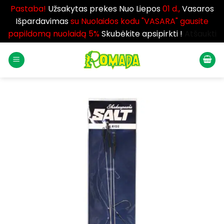
Pastaba!
Užsakytas prekes Nuo Liepos
01 d.,
Vasaros
Išpardavimas
su Nuolaidos kodu "VASARA" gausite
papildomą nuolaidą 5%
Skubėkite apsipirkti !
Atšaukti
Skip
to
content