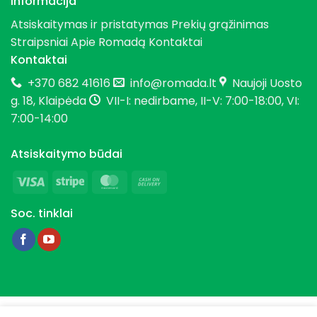
Informacija
Atsiskaitymas ir pristatymas
Prekių grąžinimas
Straipsniai
Apie Romadą
Kontaktai
Kontaktai
+370 682 41616
info@romada.lt
Naujoji Uosto
g. 18, Klaipėda
VII-I: nedirbame, II-V: 7:00-18:00, VI:
7:00-14:00
Atsiskaitymo būdai
Visa
Stripe
MasterCard
Cash
On
Soc. tinklai
Delivery