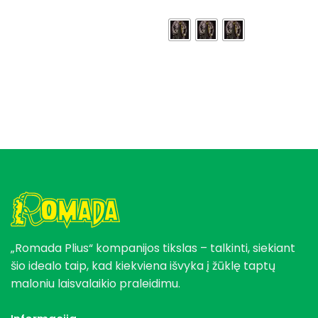
price
price
price
price
was:
is:
was:
is:
38,89 €.
19,95 €.
149,95 €.
75,95 €.
„Romada Plius“ kompanijos tikslas – talkinti, siekiant
šio idealo taip, kad kiekviena išvyka į žūklę taptų
maloniu laisvalaikio praleidimu.