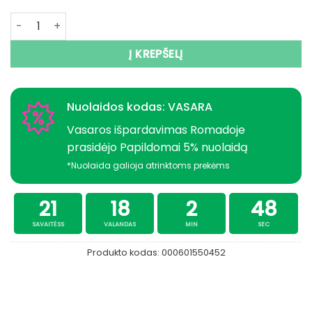
produkto kiekis: Sistemėlė jūrinė plekšnei SHAKESPEARE
Į KREPŠELĮ
Nuolaidos kodas: VASARA
Vasaros išpardavimas Romadoje
prasidėjo Papildomai 5% nuolaidą
*Nuolaida galioja atrinktoms prekėms
21
18
2
48
SAVAITĖSS
VALANDAS
MIN
SEC
Produkto kodas:
000601550452