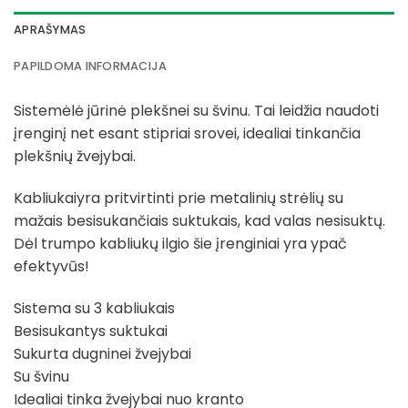
APRAŠYMAS
PAPILDOMA INFORMACIJA
Sistemėlė jūrinė plekšnei su švinu. Tai leidžia naudoti
įrenginį net esant stipriai srovei, idealiai tinkančia
plekšnių žvejybai.
Kabliukaiyra pritvirtinti prie metalinių strėlių su
mažais besisukančiais suktukais, kad valas nesisuktų.
Dėl trumpo kabliukų ilgio šie įrenginiai yra ypač
efektyvūs!
Sistema su 3 kabliukais
Besisukantys suktukai
Sukurta dugninei žvejybai
Su švinu
Idealiai tinka žvejybai nuo kranto