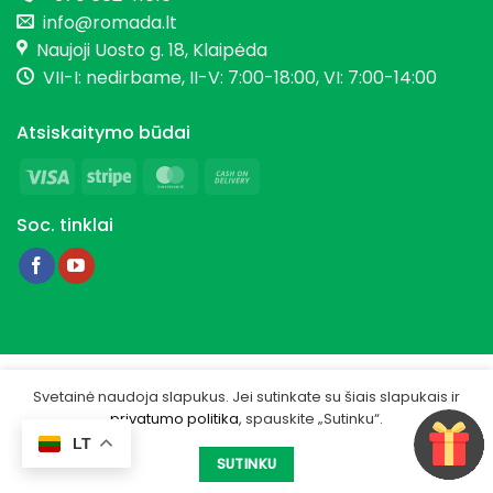
info@romada.lt
Naujoji Uosto g. 18, Klaipėda
VII-I: nedirbame, II-V: 7:00-18:00, VI: 7:00-14:00
Atsiskaitymo būdai
Visa
Stripe
MasterCard
Cash
On
Soc. tinklai
Delivery
Copyright 2026 © Romada.lt
Svetainė naudoja slapukus. Jei sutinkate su šiais slapukais ir
privatumo politika
, spauskite „Sutinku“.
Privatumo politika
LT
Sukurta -
IGSME.COM
SUTINKU