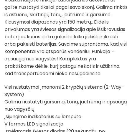
galite nustatyti tiksliai pagal savo skonį. Galima rinktis
iš aštuonių skirtingų tonų, jautrumo ir garsumo.
Klausymosi diapazonas yra 150 metrų.. Didelis
privalumas yra šviesos signalizacija apie išsikrovusias
baterijas, kurios dėka galėsite laiku įsikišti ir įkrauti
arba pakeisti baterijas. Savaime suprantama, kad visi
komponentai yra atsparūs vandeniui. Funkcija –
apsaugą nuo vagystės! Komplektas yra
praktiškame dėkle, kurį patogu nešiotis ir užtikrina,
kad transportuodami nieko nesugadinsite.
Visi nustatymai įmanomi 2 krypčių sistema (2-Way-
System)
Galima nustatyti garsumą, toną, jautrumą ir apsaugą
nuo vagysčių
įsijungimo indikatorius su lempute
V formos LED signalizacija
įspėjamasis šviesos diodas (20 sekundžių po