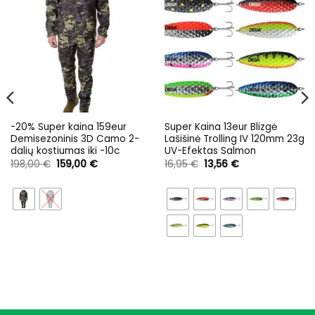
-20% Super kaina 159eur
Super Kaina 13eur Blizgė
Demisezoninis 3D Camo 2-
Lašišinė Trolling IV 120mm 23g
dalių kostiumas iki -10c
UV-Efektas Salmon
Original
Current
Original
Current
198,00
€
159,00
€
16,95
€
13,56
€
price
price
price
price
was:
is:
was:
is:
198,00 €.
159,00 €.
16,95 €.
13,56 €.