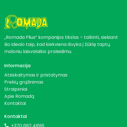
„Romada Plius“ kompanijos tikslas – talkinti, siekiant
šio idealo taip, kad kiekviena išvyka į žūklę taptų
maloniu laisvalaikio praleidimu.
Informacija
Atsiskaitymas ir pristatymas
Prekių grąžinimas
Straipsniai
Apie Romadą
Kontaktai
Kontaktai
+370 682 41616