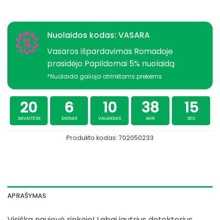
Nuolaidos kodas: VASARA
Vasaros išpardavimas Romadoje
prasidėjo Papildomai 5% nuolaidą
*Nuolaida galioja atrinktoms prekėms
20
6
10
38
15
SAVAITĖSS
DIENAS
VALANDAS
MIN
SEC
Produkto kodas:
702050233
APRAŠYMAS
Visiška naujovė rinkoje! Labai jautrius detektorius