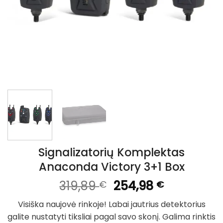
Signalizatorių Komplektas
Anaconda Victory 3+1 Box
Original
Current
319,89
254,98
€
€
price
price
Visiška naujovė rinkoje! Labai jautrius detektorius
was:
is:
galite nustatyti tiksliai pagal savo skonį. Galima rinktis
319,89 €.
254,98 €.