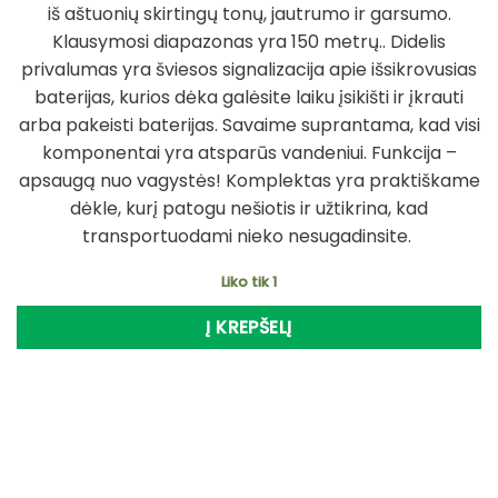
iš aštuonių skirtingų tonų, jautrumo ir garsumo.
Klausymosi diapazonas yra 150 metrų.. Didelis
privalumas yra šviesos signalizacija apie išsikrovusias
baterijas, kurios dėka galėsite laiku įsikišti ir įkrauti
arba pakeisti baterijas. Savaime suprantama, kad visi
komponentai yra atsparūs vandeniui. Funkcija –
apsaugą nuo vagystės! Komplektas yra praktiškame
dėkle, kurį patogu nešiotis ir užtikrina, kad
transportuodami nieko nesugadinsite.
Liko tik 1
Į KREPŠELĮ