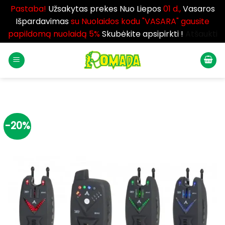
Pastaba!
Užsakytas prekes Nuo Liepos
01 d.,
Vasaros
Išpardavimas
su Nuolaidos kodu "VASARA" gausite
papildomą nuolaidą 5%
Skubėkite apsipirkti !
Atšaukti
Skip
to
content
-20%