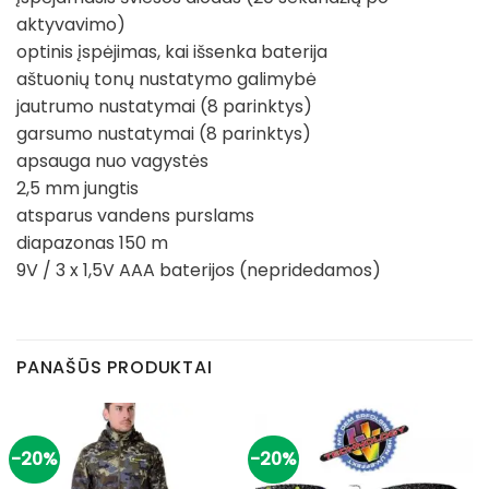
aktyvavimo)
optinis įspėjimas, kai išsenka baterija
aštuonių tonų nustatymo galimybė
jautrumo nustatymai (8 parinktys)
garsumo nustatymai (8 parinktys)
apsauga nuo vagystės
2,5 mm jungtis
atsparus vandens purslams
diapazonas 150 m
9V / 3 x 1,5V AAA baterijos (nepridedamos)
PANAŠŪS PRODUKTAI
-20%
-20%