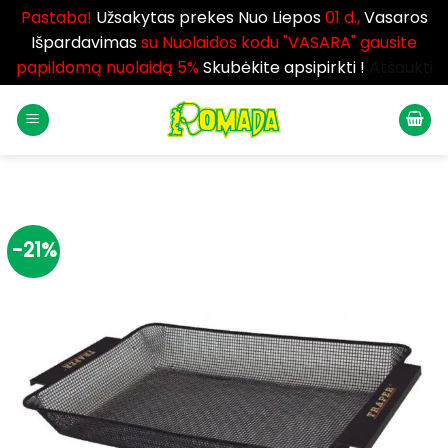
Pastaba!
Užsakytas prekes Nuo Liepos
01 d.,
Vasaros
Išpardavimas
su Nuolaidos kodu "VASARA" gausite
papildomą nuolaidą 5%
Skubėkite apsipirkti !
Atšaukti
Skip
to
content
-21%