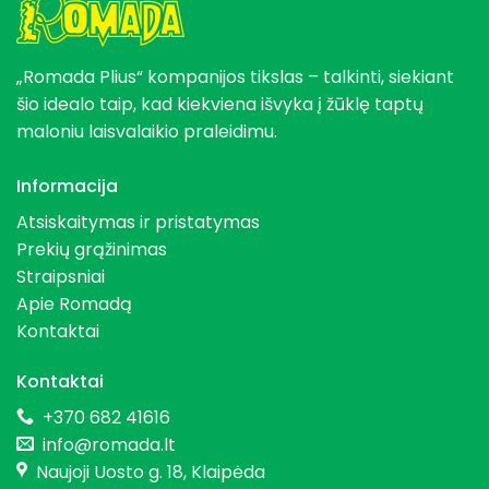
„Romada Plius“ kompanijos tikslas – talkinti, siekiant
šio idealo taip, kad kiekviena išvyka į žūklę taptų
maloniu laisvalaikio praleidimu.
Informacija
Atsiskaitymas ir pristatymas
Prekių grąžinimas
Straipsniai
Apie Romadą
Kontaktai
Kontaktai
+370 682 41616
info@romada.lt
Naujoji Uosto g. 18, Klaipėda