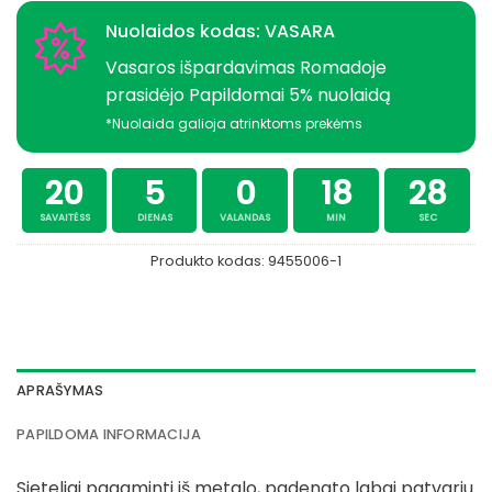
Nuolaidos kodas: VASARA
Vasaros išpardavimas Romadoje
prasidėjo Papildomai 5% nuolaidą
*Nuolaida galioja atrinktoms prekėms
20
5
0
18
27
SAVAITĖSS
DIENAS
VALANDAS
MIN
SEC
Produkto kodas:
9455006-1
APRAŠYMAS
PAPILDOMA INFORMACIJA
Sieteliai pagaminti iš metalo, padengto labai patvariu