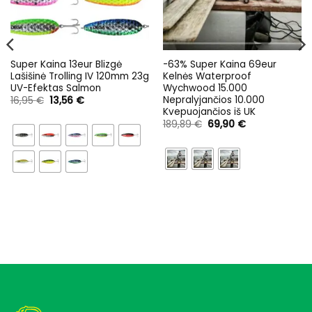
Super Kaina 13eur Blizgė
-63% Super Kaina 69eur
Lašišinė Trolling IV 120mm 23g
Kelnės Waterproof
UV-Efektas Salmon
Wychwood 15.000
Nepralyjančios 10.000
Original
Current
16,95
€
13,56
€
price
price
Kvepuojančios iš UK
was:
is:
Original
Current
189,89
€
69,90
€
16,95 €.
13,56 €.
price
price
was:
is:
189,89 €.
69,90 €.