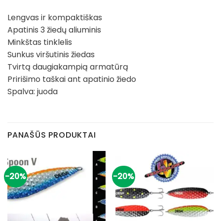
Lengvas ir kompaktiškas
Apatinis 3 žiedų aliuminis
Minkštas tinklelis
Sunkus viršutinis žiedas
Tvirtą daugiakampią armatūrą
Pririšimo taškai ant apatinio žiedo
Spalva: juoda
PANAŠŪS PRODUKTAI
-20%
-20%