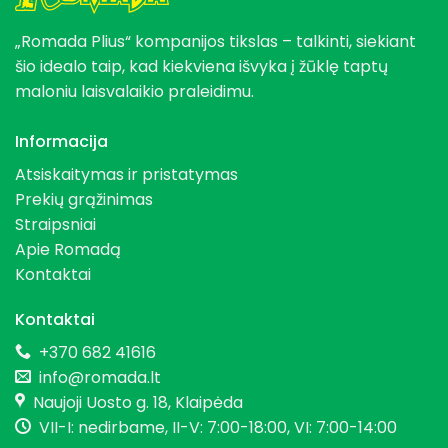
„Romada Plius“ kompanijos tikslas – talkinti, siekiant
šio idealo taip, kad kiekviena išvyka į žūklę taptų
maloniu laisvalaikio praleidimu.
Informacija
Atsiskaitymas ir pristatymas
Prekių grąžinimas
Straipsniai
Apie Romadą
Kontaktai
Kontaktai
+370 682 41616
info@romada.lt
Naujoji Uosto g. 18, Klaipėda
VII-I: nedirbame, II-V: 7:00-18:00, VI: 7:00-14:00