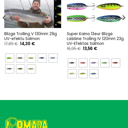
Blizgė Trolling V 130mm 29g
Super Kaina 13eur Blizgė
UV-efektu Salmon
Lašišinė Trolling IV 120mm 23g
UV-Efektas Salmon
Original
Current
17,89
€
14,30
€
price
price
Original
Current
16,95
€
13,56
€
was:
is:
price
price
17,89 €.
14,30 €.
was:
is:
16,95 €.
13,56 €.