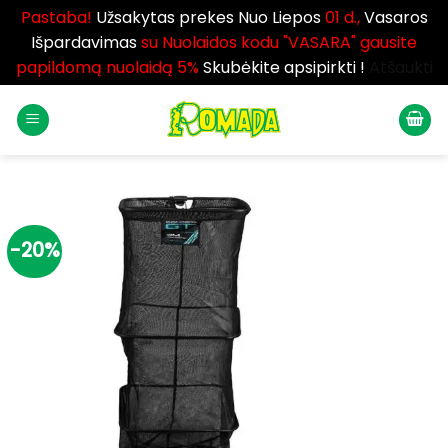
Pastaba!
Užsakytas prekes Nuo Liepos
01 d.,
Vasaros
Išpardavimas
su Nuolaidos kodu "VASARA" gausite
papildomą nuolaidą 5%
Skubėkite apsipirkti !
Atšaukti
Skip
to
content
-20%