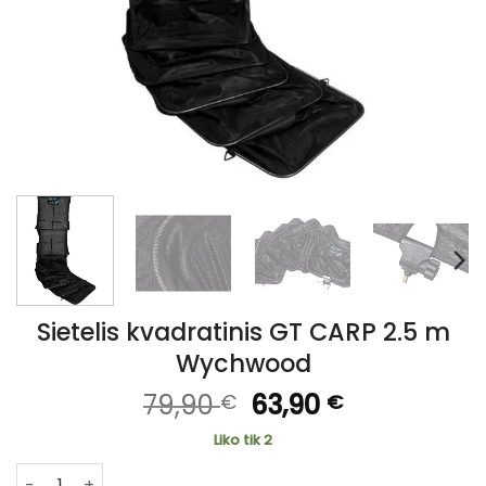
Sietelis kvadratinis GT CARP 2.5 m
Wychwood
Original
Current
79,90
63,90
€
€
price
price
Liko tik 2
was:
is:
produkto kiekis: Sietelis kvadratinis GT CARP 2.5 m Wych
79,90 €.
63,90 €.