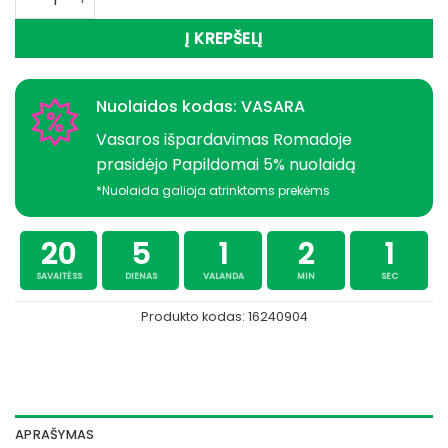
Į KREPŠELĮ
Nuolaidos kodas: VASARA
Vasaros išpardavimas Romadoje
prasidėjo Papildomai 5% nuolaidą
*Nuolaida galioja atrinktoms prekėms
20
5
1
2
1
SAVAITĖSS
DIENAS
VALANDA
MIN
SEC
Produkto kodas:
16240904
APRAŠYMAS